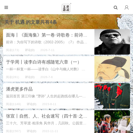
关于
机遇
的文章共有4条
面海丨《面海集》第一卷·诗歌卷：前诗：为你写下的诗歌（2002-2005）（7）
前诗：为你写下的诗歌（2002-2005）（7） 作品77号：诗与人 1 一首诗 有时被另一首诗 所孕育 就像火 燃烧火 光 照亮光 就像一个人 有时被另一个人 所...
阅读(173)
评论(0)
2026-7-11
于学周丨读李白诗有感随笔六章（一）
一杯一杯复一杯——读李白《山中与幽人对酌》 引言 《山中与幽人对酌》 两人对酌山花开，一杯一杯复一杯。 我醉欲眠卿且去，明朝有意抱琴来。 李白的这首诗初读觉得它是冲口而出，天真烂漫。...
阅读(281)
评论(0)
2026-7-6
潘虎更多作品
返回首页 湛江印象 “犟孙” 人生的起跑线在哪儿——记一个怀揣梦想的女孩 “冒名顶替”的右派 政治学习唱大戏 思念 难忘的那次拉沿…… 那遥远的二胡琴声 铁口祭祖行记 岁月让我敞开...
阅读(1149)
评论(0)
2023-8-11
张宣丨自然、人、社会速写（四十首·之三十六）
三十六、芳草渡·相亲角 风华月，几回秋。公园里，显人稠。 房车条件挂枝头。替子女，寻配偶，母心忧。 择良婿。期不俗。盼媳温柔美璞。 冀牵...
阅读(1567)
评论(0)
2022-11-11