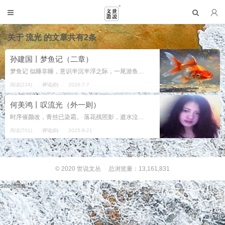
关于
流光
的文章共有2条
孙建国丨梦鱼记（二章）
梦鱼记 似睡非睡，意识半沉半浮之际，一尾游鱼无端漫入脑海。 是蝶尾龙睛，一身浓墨与冷亮金属银鳞斑驳相融。墨色沉亮如漆，银鳞漾着细碎流光，花斑错落宛若奶牛肌理，无论疏密参差，或是排布匀整，皆自有天成华贵气韵。尾...
阅读(224)
评论(0)
2026-7-7
何美鸿丨叹流光（外一则）
时序催颜改，青丝已染霜。 落花残照影，逝水泣斜阳。 夜寂思君梦，朝来感岁伤。 往昔逐雾散，搦管寄幽肠。 作者简介：何美鸿，江西南昌新建人。写作二十余载...
阅读(701)
评论(0)
2025-8-21
© 2020
世说文丛
总浏览量：13,161,831
sitemap