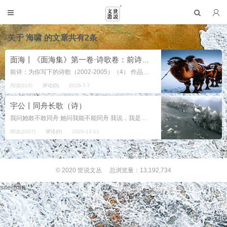
关于
海啸
的文章共有2条
面海丨《面海集》第一卷·诗歌卷：前诗：为你写下的诗歌（2002-2005）（4）
前诗：为你写下的诗歌（2002-2005）（4） 作品41号：米非司酮 1 谁这样告诉过你 四十九天要杀人 最后一天必须杀人 米非司酮 最后一天 你一口吞下两粒淡黄色药片 你...
阅读(316)
评论(0)
2026-7-7
宇公丨同舟长歌（诗）
我问她敢不敢同舟 她问我能不能同舟 我说，我是在船上生的 她说，我家的窗下是海 于是我们同舟了 那个夏天 我们划动着大海漲满欢乐 那个夏天 我们驾着小舟去周游世界 于是，我们的生活就像大海一样 海波一样，海浪一样，海誓一...
阅读(2027)
评论(0)
2020-12-11
© 2020
世说文丛
总浏览量：13,192,734
sitemap