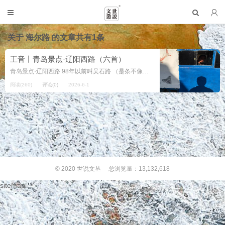
关于
海尔路
的文章共有1条
王音丨青岛景点·辽阳西路（六首）
青岛景点·辽阳西路 98年以前叫吴石路 （是条不像样的土路） 98年以来叫辽阳西路 （是条双向六车道时有八车道的沥青大马路） 我几乎天天坐307或28路车 来来回回穿梭辽阳西 路 它西起鞍山路穿过浮山后 四通八达东至海...
阅读(260)
评论(0)
2026-6-1
© 2020
世说文丛
总浏览量：13,132,618
sitemap