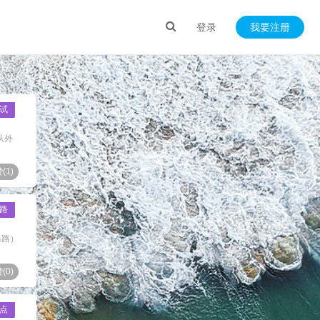
登录
我要注册
试
从外
(
1
)
路
马路）
(
0
)
点