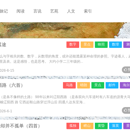
旅记
阅读
言说
艺苑
人文
索引
其途
数字
景点
映照
数理
测
么与字相关的数、数字，从数理的角度，或许还能透露某种命理的参照。字迹看人，
及表。这是感悟，也是思考。 大约小学二三年级的...
赞
026-6-15
西路（六首）
马路
晴朗
景点
邮件
海尔
路 （是条不像样的土路） 98年以来叫辽阳西路 （是条双向六车道时有八车道的沥青大
梭辽阳西 路 它西起鞍山路穿过浮山后 四通八达东至海...
赞
026-6-1
独却并不孤单（四首）
孤独
崂山
黄昏
落英
景