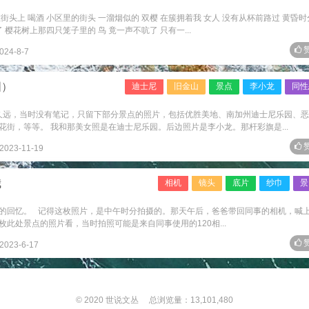
头上 喝酒 小区里的街头 一溜烟似的 双樱 在簇拥着我 女人 没有从杯前路过 黄昏时
樱花树上那四只笼子里的 鸟 竟一声不吭了 只有一...
赞
024-8-7
图）
迪士尼
旧金山
景点
李小龙
同性
年代久远，当时没有笔记，只留下部分景点的照片，包括优胜美地、南加州迪士尼乐园、
街，等等。 我和那美女照是在迪士尼乐园。后边照片是李小龙。那杆彩旗是...
赞
2023-11-19
我
相机
镜头
底片
纱巾
景
的回忆。 记得这枚照片，是中午时分拍摄的。那天午后，爸爸带回同事的相机，喊
此处景点的照片看，当时拍照可能是来自同事使用的120相...
赞
2023-6-17
© 2020
世说文丛
总浏览量：13,101,480