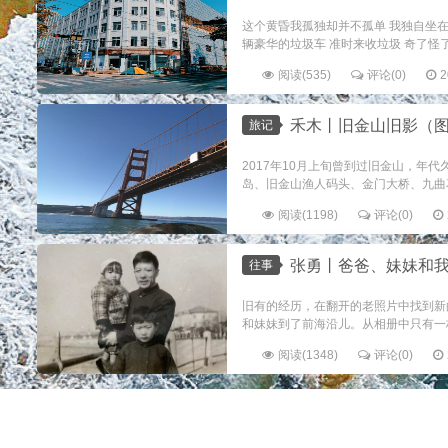
这个黄昏我孤独却并不孤单 我独自坐在街
辆豪华的垃圾车 准时来收垃圾 奇了怪了 
阅读(535)
评论(0)
2
禾木丨旧金山旧影（
旅记
2017年10月上旬曾到过旧金山，
岛、旧金山渔人码头、金门大桥、九曲花
阅读(1198)
评论(0)
张勇丨爸爸、妹妹和
往事
旧有的经历，在翻开的老照片中找到新
和妹妹到了前海沿儿。从相册中只有一枚
阅读(1348)
评论(0)