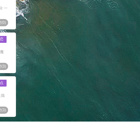
分 一
(
0
)
恋
恶魔
(
3
)
点
上我
(
3
)