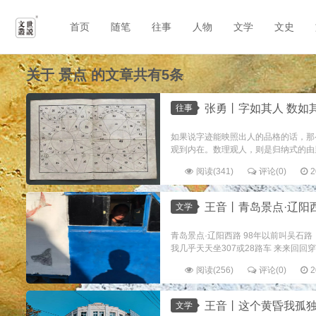
首页
随笔
往事
人物
文学
文史
关于
景点
的文章共有5条
张勇丨字如其人 数如
往事
如果说字迹能映照出人的品格的话，那
观到内在。数理观人，则是归纳式的由里
阅读(341)
评论(0)
2
王音丨青岛景点·辽阳
文学
青岛景点·辽阳西路 98年以前叫吴石
我几乎天天坐307或28路车 来来回回穿
阅读(256)
评论(0)
2
王音丨这个黄昏我孤
文学