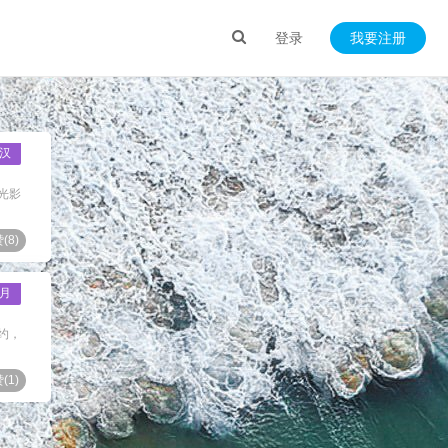
登录
我要注册
汉
光影
(
8
)
月
约，
(
1
)