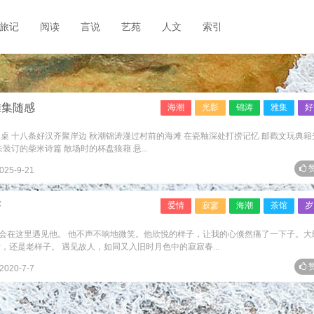
旅记
阅读
言说
艺苑
人文
索引
雅集随感
海潮
光影
锦涛
雅集
好
桌 十八条好汉齐聚岸边 秋潮锦涛漫过村前的海滩 在瓷釉深处打捞记忆 邮戳文玩典籍
装订的柴米诗篇 散场时的杯盘狼藉 悬...
赞
025-9-21
茶
爱情
寂寥
海潮
茶馆
岁
会在这里遇见他。 他不声不响地微笑。他欣悦的样子，让我的心倏然痛了一下子。大
，还是老样子。 遇见故人，如同又入旧时月色中的寂寂春...
赞
2020-7-7