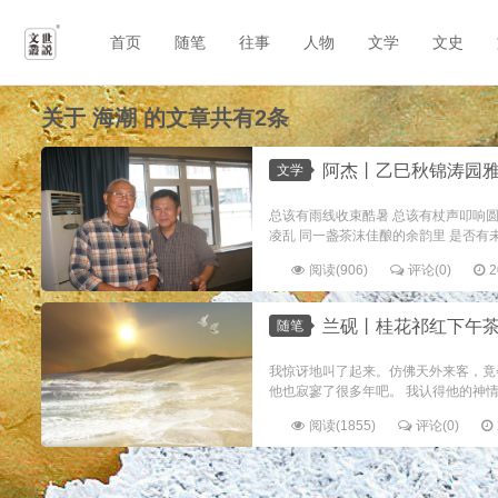
首页
随笔
往事
人物
文学
文史
关于
海潮
的文章共有2条
阿杰丨乙巳秋锦涛园
文学
总该有雨线收束酷暑 总该有杖声叩响圆
凌乱 同一盏茶沫佳酿的余韵里 是否有未
阅读(906)
评论(0)
2
兰砚丨桂花祁红下午
随笔
我惊讶地叫了起来。仿佛天外来客，竟
他也寂寥了很多年吧。 我认得他的神情
阅读(1855)
评论(0)