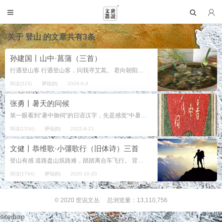
关于
登山
的文章共有3条
孙建国丨山中·菖蒲（三首）
行遇登山客 行遇登山客，问我寻艾蒿。 君向朝阳处，茵陈二尺高。 寻菖蒲 幽幽山坳处，寂寂溪水...
阅读(315)
评论(0)
2026-6-3
张勇丨暑天的问候
第一眼看到“暑中御伺”的日语汉字，先是感觉“中暑”二字刺激到神经系统。壬寅之夏，想象不到的酷暑热浪，外加细风急雨，想必会给每个人留下难忘的印记。 “暑中御伺”四字，是在以富士山为图的扇面之上，传...
阅读(1534)
评论(0)
2022-8-21
文健丨恭维歌·小彊歌行（旧体诗）三首
登山有感 道路盘山筑路难，踏踏离合车飞行。 背信轻易不免唾，移山艰难易大名。 石榴裙轻英雄死，涅磐火大佛祖生。 大功难成容易享，容易难成大事情。 恭维歌 君不知自古恭维讲方法，直接间接和谩骂， 直接恭维太肉麻，间接...
阅读(1764)
评论(0)
2020-10-20
© 2020
世说文丛
总浏览量：13,110,756
sitemap