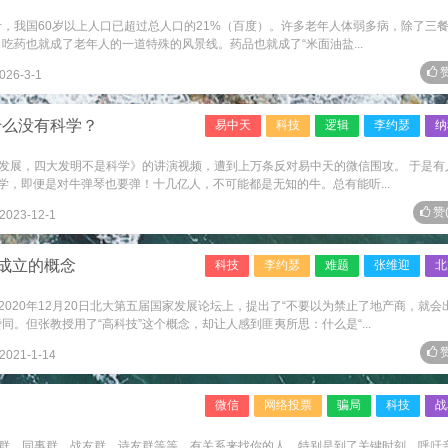
计，我国60岁以上人口已超过总人口的21%（百度）。许多老年人体弱多病，除了三
。吃药也就成了老年人的一道特殊的风景线。药品也就成了“米面油盐...
赞
026-3-1
什么没有科学？
易中天
科技
逻辑
李约瑟
纳
发展，四大发明不是科学》的讲演视频，遭到上万条反对易中天的微信围攻。 于是有
科学，即便是对牛弹琴也要弹！十几亿人，不可能都是无知的牛。总有能听...
赞
2023-12-1
不成立的概念
科技
李约瑟
难题
张维迎
北
020年12月20日北大第五届国家发展论坛上，提出了“不要以为禁止了地产商，就会
同。但张教授用了“高科技”这个概念，却让人感到匪夷所思：什么是“...
赞
2021-1-14
微信
网络投票
骗局
科技
战
群、同事群、战友群、诗友群等等，有关系来找你的人，特别是到了关键时刻，呼吁