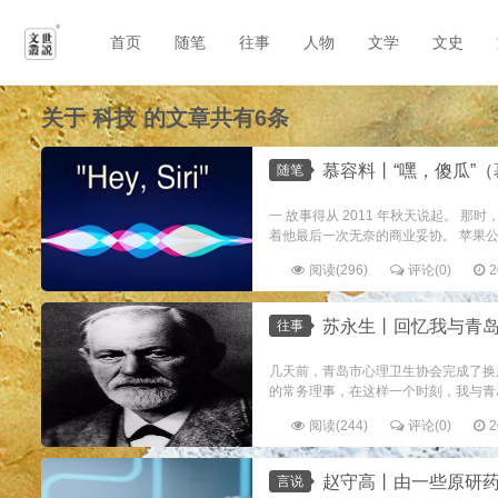
首页
随笔
往事
人物
文学
文史
关于
科技
的文章共有6条
慕容料丨“嘿，傻瓜”（
随笔
一 故事得从 2011 年秋天说起。
着他最后一次无奈的商业妥协。 苹果公
阅读(296)
评论(0)
2
苏永生丨回忆我与青
往事
几天前，青岛市心理卫生协会完成了换
的常务理事，在这样一个时刻，我与青岛
阅读(244)
评论(0)
2
赵守高丨由一些原研
言说