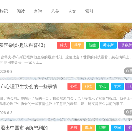
旅记
阅读
言说
艺苑
人文
索引
慕容杂谈·趣味科普43）
科技
苹果
智能
乔布斯
慕容杂
 那时，史蒂夫·乔布斯已经到他生命的最后时刻。这位改变了世界的科技暴君，躺在病榻上
司刚用重金买下一家人工...
赞
026-6-8
岛市心理卫生协会的一些事情
心理
科技
协会
学术
论
届，协会的历史翻开了新的一页；我虽然未与会，也间接表示了祝贺与祝愿。我是上
市心理卫生协会的一些事情也浮上了意识的表层。那，确实是很久以前的事了。 ...
赞
026-6-3
药退出中国市场所想到的
科技
市场
印度
空间
必