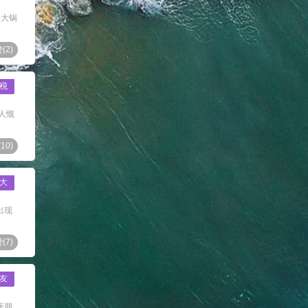
餐大锅
(
2
)
税
人慨
(
10
)
大
出现
(
7
)
友
亲朋