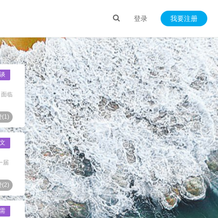
登录
我要注册
谈
，面临
(
1
)
文
一届
(
2
)
需