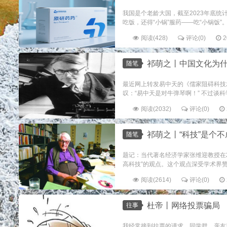
我国是个老龄大国，截至2023年底统
吃饭，还得“小锅”服药——吃“小锅饭”
阅读(428)
评论(0)
2
祁萌之丨中国文化为
随笔
最近网上转发易中天的《儒家阻碍科技
叹：“易中天是对牛弹琴啊！” 不过谈
阅读(2032)
评论(0)
祁萌之丨“科技”是个
随笔
题记：当代著名经济学家张维迎教授在2
高科技”的观点。这个观点深受学术界赞
阅读(2614)
评论(0)
杜帝丨网络投票骗局
往事
我经常接到拉票的请求，同学群、亲友