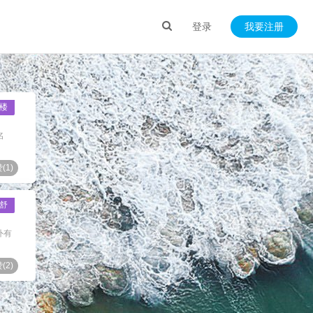
登录
我要注册
楼
名
(
1
)
舒
外有
(
2
)