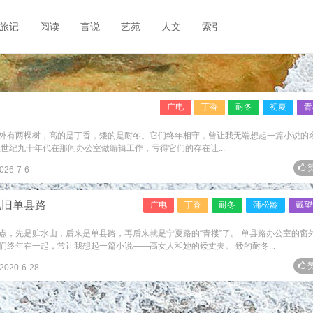
旅记
阅读
言说
艺苑
人文
索引
广电
丁香
耐冬
初夏
青
外有两棵树，高的是丁香，矮的是耐冬。它们终年相守，曾让我无端想起一篇小说的
世纪九十年代在那间办公室做编辑工作，亏得它们的存在让...
赞
026-7-6
忆旧单县路
广电
丁香
耐冬
蒲松龄
戴望
点，先是贮水山，后来是单县路，再后来就是宁夏路的“青楼”了。 单县路办公室的窗
终年在一起，常让我想起一篇小说——高女人和她的矮丈夫。 矮的耐冬...
赞
2020-6-28