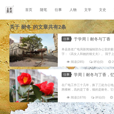
首页
随笔
往事
人物
文学
文史
关于
耐冬
的文章共有2条
于学周丨耐冬与丁香
往事
单县路老广电局新闻编辑部办公室的窗
字：《高女人和她的矮丈夫》。 我于上
阅读(285)
评论(0)
2
学周丨耐冬与丁香，
往事
在广电工作三十几年，换了三处办公地
两棵树，高的是丁香，矮的是耐冬。它们
阅读(1878)
评论(0)