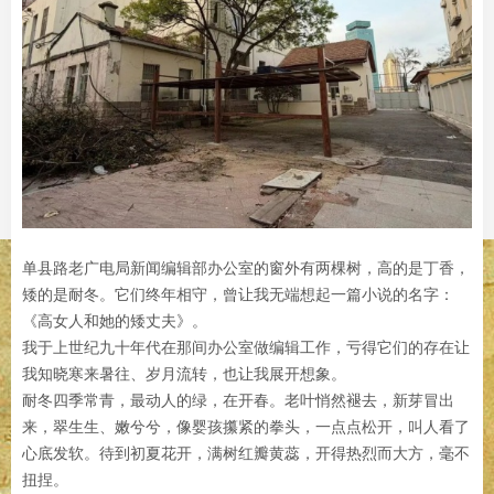
单县路老广电局新闻编辑部办公室的窗外有两棵树，高的是丁香，
矮的是耐冬。它们终年相守，曾让我无端想起一篇小说的名字：
《高女人和她的矮丈夫》。
我于上世纪九十年代在那间办公室做编辑工作，亏得它们的存在让
我知晓寒来暑往、岁月流转，也让我展开想象。
耐冬四季常青，最动人的绿，在开春。老叶悄然褪去，新芽冒出
来，翠生生、嫩兮兮，像婴孩攥紧的拳头，一点点松开，叫人看了
心底发软。待到初夏花开，满树红瓣黄蕊，开得热烈而大方，毫不
扭捏。