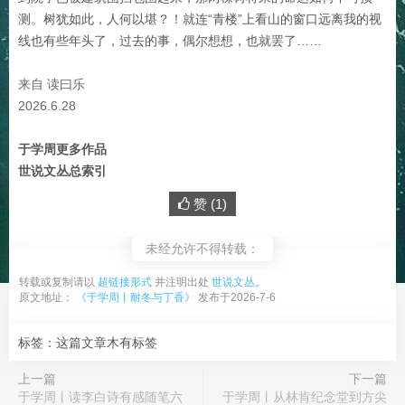
测。树犹如此，人何以堪？！就连“青楼”上看山的窗口远离我的视
线也有些年头了，过去的事，偶尔想想，也就罢了……
来自 读曰乐
2026.6.28
于学周更多作品
世说文丛总索引
赞 (
1
)
未经允许不得转载：
转载或复制请以
超链接形式
并注明出处
世说文丛
。
原文地址：
《于学周丨耐冬与丁香》
发布于2026-7-6
标签：这篇文章木有标签
上一篇
下一篇
于学周丨读李白诗有感随笔六
于学周丨从林肯纪念堂到方尖