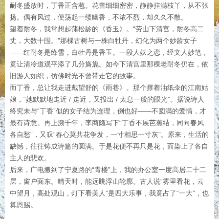
耐冬盛放时，丁香正含苞。花蕾细细密密，静静挂满枝丫，从不张
扬。偶有风过，便荡起一缕幽香，不浓不烈，却久久不散。
望着耐冬，我常想起蒲松龄的《香玉》。“劳山下清宫，耐冬高二
丈，大数十围。”那棵古树与一株白牡丹，幻化为两个妙龄女子
——红耐冬是绛雪，白牡丹是香玉。一段人妖之恋，经文人妙笔，
竟让清冷道观平添了几分旖旎。如今下清宫里那棵老耐冬仍在，依
旧游人如织，仿佛时光不曾带走它的故事。
而丁香，总让我走进戴望舒的《雨巷》。那个撑着油纸伞的江南姑
娘，“她默默地走近 / 走近，又投出 / 太息一般的眼光”。据说诗人
终究未与“丁香”似的女子结为连理，倒也好——不圆满的爱情，才
最有诗意。再上溯千年，李商隐写下“丁香不展芭蕉结，同向春风
各自愁”，又叹“春心莫共花争发，一寸相思一寸灰”。原来，生活的
缺憾，往往铸成诗篇的圆满。于是花便不再只是花，而染上了各自
主人的悲欢。
后来，广电搬到了宁夏路的“青楼”上，我的办公室一度高居二十二
层，窗户面东。晴天时，能远眺浮山轮廓。古人说“雾里看花，云
中望月，高处观山，灯下看美人”是四大乐事，我竟占了“一大”，也
算恩赐。