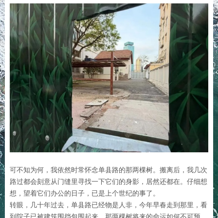
可不知为何，我依然时常怀念单县路的那两棵树。搬离后，我几次
路过都会刻意从门缝里寻找一下它们的身影，居然还都在。仔细想
想，望着它们办公的日子，已是上个世纪的事了。
转眼，几十年过去，单县路已经物是人非，今年早春走到那里，看
到院子已被建筑围挡包围起来，那两棵树将来的命运如何不可预