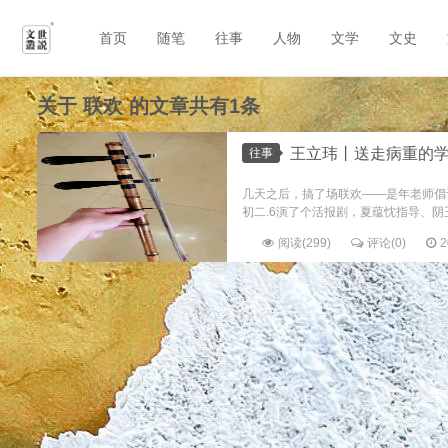
首页
随笔
往事
人物
文学
文史
关于
联欢
的文章共有1条
王立玮丨送走病重的学生，成立伙食委员会（《
往事
几天之后，搞了场联欢——是年老师倡
初二.6演了个活报剧，夏蕴忱指导、阴
阅读(299)
评论(0)
2