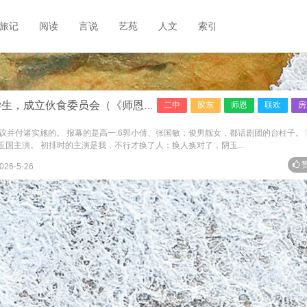
旅记
阅读
言说
艺苑
人文
索引
师恩如山60年——青岛二中园丁追记》之十三·年兆海之三）
二中
胶东
师恩
联欢
房
议并付诸实施的。 报幕的是高一.6郭小倩、张国敏；俊男靓女，都话剧团的台柱子。 
玉国主演。 初排时的主演是我，不行才换了人；换人换对了，阴玉...
赞
026-5-26