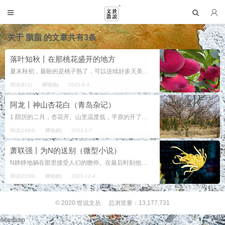
关于
胭脂
的文章共有3条
落叶知秋丨在那桃花盛开的地方
夏末秋初，最盼的是桃子熟了，可以连续好多天美美地饱餐桃子。 清晨，集市上一字儿摆开的柳条筐竹篮儿里面全是带着桃叶的新鲜桃子：水蜜桃、蟠桃、一线红、青皮脆……这时要挑那淡绿泛黄、尖着曙红嘴儿，手感微微发软的大桃子，这种上...
阅读(811)
评论(0)
2025-9-3
阿龙丨神山杏花白（青岛杂记）
1 阴历的二月，杏花开。山里温度低，平原的开了，它再开，也出不了二月。错过看平原的，可去山里。神山的杏花开了。神山是胶西一座小山，三四个山茆簇坐着，围出个水库。水库的一面，神山坡上，有个...
阅读(1464)
评论(0)
2022-1-7
萧联强丨为N的送别（微型小说）
N静静地躺在那里接受人们的瞻仰。在最后时刻他还是被人们打扮过，脸上加过底粉，然后细细用胭脂修饰过，最不可思议的是还涂了猩红的口红。身上穿了过节才穿的衣服，已经穿了十多年，与N肥胖了十年的躯体极不合题适，更不可思议的是人们...
阅读(2209)
评论(0)
2020-12-4
© 2020
世说文丛
总浏览量：13,177,731
sitemap