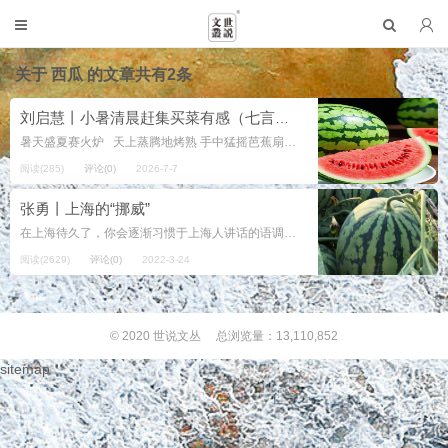
关于
西瓜
的文章共有2条
刘启慧丨小暑清晨赶集买菜有感（七言诗）
暑天盛夏赛火炉 天上蒸腾地烤熟 手中猛摇芭蕉扇 如同取经火焰山 一夜风雨精神爽 早起晨练迎朝阳 手拉小车去赶集 采购果...
阅读(285)
评论(0)
2026-7-7
张勇丨上海的“挪威”
在上海待久了，你会逐渐习惯于上海人讲话的语调、句式和用词。比如，先前你说出门“坐车”，慢慢地改用“乘车”替代。说走路时要“小心”，逐渐被“当心”换掉。挥手时自然而然说出的“再会”，与那个常说的“再见”相比，好像后者是永远...
阅读(2629)
评论(0)
2022-3-24
© 2020
世说文丛
总浏览量：13,110,852
sitemap