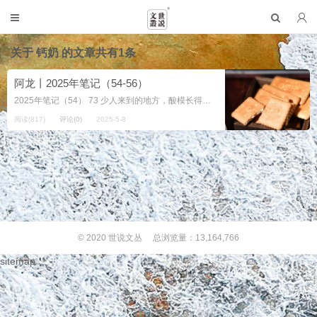
关于
钙奶
的文章共有1条
阿龙丨2025年笔记（54-56）
2025年笔记（54） 73 少人来到的地方，酸模长得特别舒坦放松，从每株伸展开的大叶子就能看出来，夕阳的斜照下，宛如世外仙女。 拿出手...
阅读(817)
评论(0)
2025-5-8
© 2020
世说文丛
总浏览量：13,164,766
sitemap