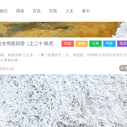
旅记
阅读
言说
艺苑
人文
索引
女明星回望（之二十·陈思思）
民国
春晚
古典
明星
陈思
。 粉面含春“三公主”，一颦一笑难安宁。 注： 陈思思，1938年12月28日出生于
香港长城...
赞
026-5-28