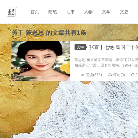
首页
随笔
往事
人物
文学
文史
关于
陈思思
的文章共有1条
张宣丨七绝·民国二十位
文学
陈思思 东方赫本蓄豪情，舞剑飞刀大眼睛
祖籍浙江宁波，原名陈丽梅。1954年加入
阅读(378)
评论(0)
2