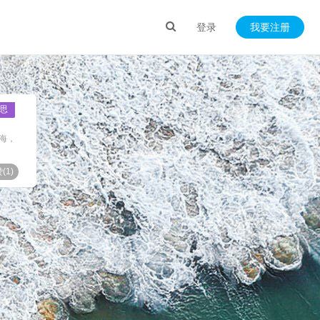
登录
我要注册
思
上海，
(
1
)