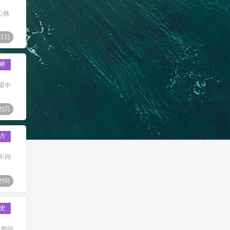
心挑
(
11
)
桥
梁中
(
2
)
方
不同
(
9
)
史
个期间