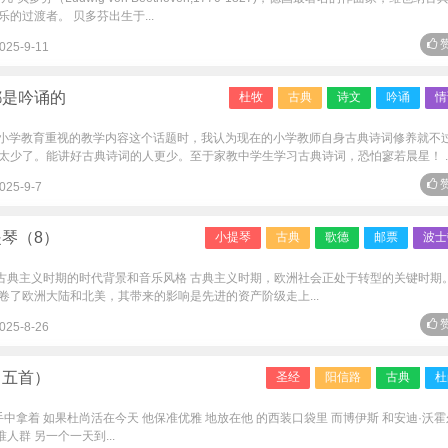
的过渡者。 贝多芬出生于...
赞
025-9-11
都是吟诵的
杜牧
古典
诗文
吟诵
情
小学教育重视的教学内容这个话题时，我认为现在的小学教师自身古典诗词修养就不
少了。能讲好古典诗词的人更少。至于家教中学生学习古典诗词，恐怕寥若晨星！ ..
赞
025-9-7
琴（8）
小提琴
古典
歌德
邮票
波士
.1.古典主义时期的时代背景和音乐风格 古典主义时期，欧洲社会正处于转型的关键时期
了欧洲大陆和北美，其带来的影响是先进的资产阶级走上...
赞
025-8-26
（五首）
圣经
阳信路
古典
杜
中拿着 如果杜尚活在今天 他保准优雅 地放在他 的西装口袋里 而博伊斯 和安迪·沃霍
人群 另一个一天到...