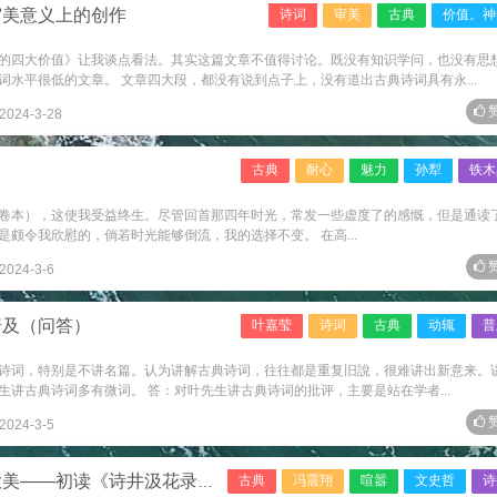
审美意义上的创作
诗词
审美
古典
价值。神
的四大价值》让我谈点看法。其实这篇文章不值得讨论。既没有知识学问，也没有思
水平很低的文章。 文章四大段，都没有说到点子上，没有道出古典诗词具有永...
赞
2024-3-28
古典
耐心
魅力
孙犁
铁木
卷本），这使我受益终生。尽管回首那四年时光，常发一些虚度了的感慨，但是通读
颇令我欣慰的，倘若时光能够倒流，我的选择不变。 在高...
赞
2024-3-6
普及（问答）
叶嘉莹
诗词
古典
动辄
普
诗词，特别是不讲名篇。认为讲解古典诗词，往往都是重复旧說，很难讲出新意来。
讲古典诗词多有微词。 答：对叶先生讲古典诗词的批评，主要是站在学者...
赞
2024-3-5
——初读《诗井汲花录》印象
古典
冯震翔
喧嚣
文史哲
诗