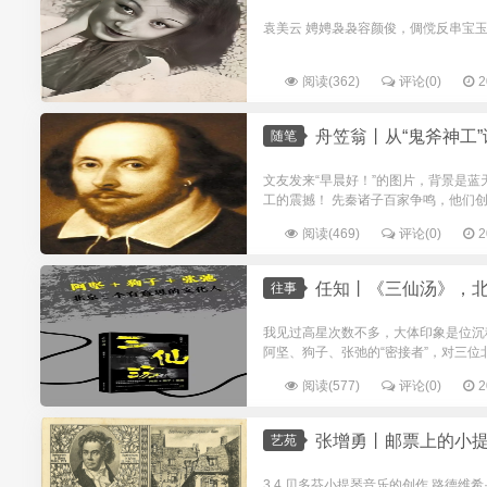
袁美云 娉娉袅袅容颜俊，倜傥反串宝玉男。
阅读(362)
评论(0)
2
舟笠翁丨从“鬼斧神工”
随笔
文友发来“早晨好！”的图片，背景是
工的震撼！ 先秦诸子百家争鸣，他们创
阅读(469)
评论(0)
2
任知丨《三仙汤》，北京
往事
我见过高星次数不多，大体印象是位沉
阿坚、狗子、张弛的“密接者”，对三位
阅读(577)
评论(0)
2
张增勇丨邮票上的小提
艺苑
3.4.贝多芬小提琴音乐的创作 路德维希·凡·