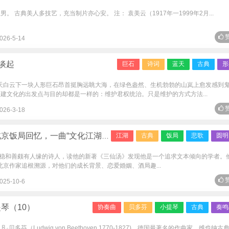
 古典美人多技艺，充当制片亦心安。 注： 袁美云（1917年一1999年2月...
赞
026-5-14
谈起
巨石
诗词
蓝天
古典
形
蓝天白云下一块人形巨石昂首挺胸远眺大海，在绿色盎然、生机勃勃的山岚上愈发感到
建文化的出发点与目的却都是一样的：维护君权统治。只是维护的方式方法...
赞
026-3-18
饭局回忆，一曲“文化江湖”悲歌
江湖
古典
饭局
悲歌
圆明
稳和善颇有人缘的诗人，读他的新著《三仙汤》发现他是一个追求文本倾向的学者。
北京作家追根溯源，对他们的成长背景、恋爱婚姻、酒局趣...
赞
025-10-6
琴（10）
协奏曲
贝多芬
小提琴
古典
奏鸣
贝多芬（Ludwig von Beethoven,1770-1827)，德国最著名的作曲家，维也纳古