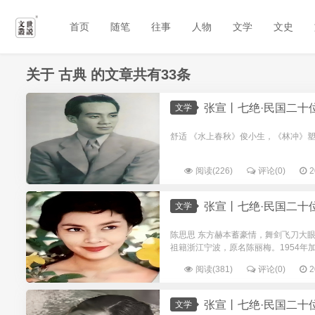
首页
随笔
往事
人物
文学
文史
关于
古典
的文章共有33条
张宣丨七绝·民国二十
文学
舒适 《水上春秋》俊小生，《林冲》塑造甚
阅读(226)
评论(0)
2
张宣丨七绝·民国二十位
文学
陈思思 东方赫本蓄豪情，舞剑飞刀大眼睛
祖籍浙江宁波，原名陈丽梅。1954年加入
阅读(381)
评论(0)
2
张宣丨七绝·民国二十
文学