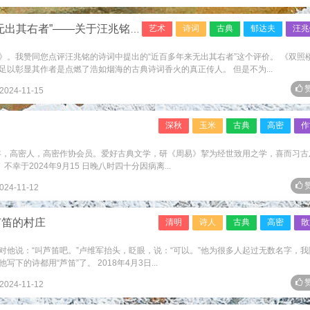
其右者”——关于汪兆铭诗词的问答
艺术
诗词
古典
郁达夫
汪兆
》。我赞同您点评汪兆铭的诗词中提出的“近百多年来无出其右者”这个评价。 《双照
以彰显其作者是点燃了浩如烟海的古典诗词香火的真正传人。 但是不为...
赞
2024-11-15
深秋
玉米
古典
高密
作
6年，高密人，高密作协会员。爱好古典文学，研《周易》挈为经世致用之学，喜而习古
幸于2024年9月15 日晚八时四十分因病离...
赞
024-11-12
芦笛的村庄
清明
诗人
古典
高密
散
对他说：“叫芦笛吧。”卢维军抬头，眨眼，说：“可以。”他为很多人起过无数名字，我
的诗都用“芦笛”了。 2018年4月3日...
赞
2024-11-12