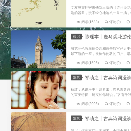
文友冯震翔寄来他新出版的《诗井汲花
选的器皿，漫不经心地这么一采一插，经
阅读(1583)
评论(0)
陈瑶本丨走马观花游
旅记
游览完伦敦海德公园和肯辛顿宫已近中
最下游的一座，被称作伦敦的门户。塔桥
阅读(1595)
评论(0)
祁萌之丨古典诗词漫
随笔
秋红：从讲座中可以看出，您从古典诗
的审美特征，确实如你所说，“各有千秋
阅读(2095)
评论(0)
祁萌之丨古典诗词漫
随笔
题记：作家秋红出国回来，不得不在上