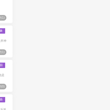
(
1
)
象
鬼斧神
(
1
)
园
他是
(
0
)
曲
典乐派