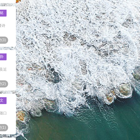
铭
楼诗
(
3
)
协
及近
(
2
)
文
随口
(
1
)