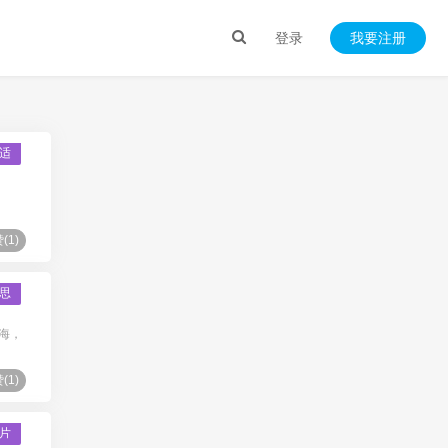
登录
我要注册
适
(
1
)
思
上海，
(
1
)
片