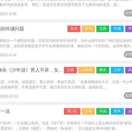
诗词的读者参考。 秋红：您这次在青岛市图书馆关于古典诗词的讲座，我...
赞
2021-5-30
词的吟诵问题
音乐
诗词
古典
吟诵
平
都提出一个相同的问题：目前见到的所有吟诵录音，为什么都不好听？他们把众多的
的问题。这些录音都是各大学中文系教师的吟诵，确实没有一个好听的。这些吟诵为..
赞
2021-5-24
永《少年游》男人不坏，女人不爱
古典
少年游
柳永
王孙
风
迷恋，少年游。似恁疏狂，费人拘管，争似不风流。” 这番感慨放在今天，只是一句少
流者难拘管，不风流者不可爱。魅力来自生命力的旺盛，道德则是...
赞
2020-12-31
赏一说
满江红
古典
内涵
脍炙
边
十首诗》一文在网上疯传。但是《四十首》中有将近一半说不上是古典诗词中的“最高
爱莲说》，王维的《相思》，曹操的《龟虽寿》，怎么能是古典诗词的“最...