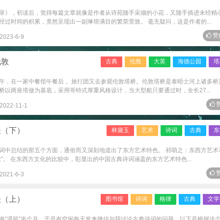
录》，初读后，觉得每篇文章就像是作者从诗苑随手采撷的小花，又随手插进未经精
过时间的积累，竟然呈现出一副琳琅满目的繁荣景致。 毫无疑问，这是作者的...
赞
2023-6-9
伦敦
古典
伦敦
大英
海德公园
塔
午，在一家中餐馆午餐后， 旅行团又去参观伦敦塔桥。伦敦塔桥是泰晤士河上诸多桥
以两座塔做为基底，采用哥特式厚重风格设计，当大型船只要通过时，全长27...
赞
2022-11-1
谈（下）
林黛玉
艺术
诗词
古典
东
词中总结的那五个方面，通俗而又深刻地道出了东方艺术特色。 祁萌之：东西方艺术
”。 在东西方文化的比较中，彰显出的中国古典诗词涵盖的东方艺术特色...
赞
2021-6-3
谈（上）
图书馆
诗词
格律
古典
文学
海“滞留”半个月。于是有空闲每天发来微信与我讨论古典诗词的问题。以下是根据这