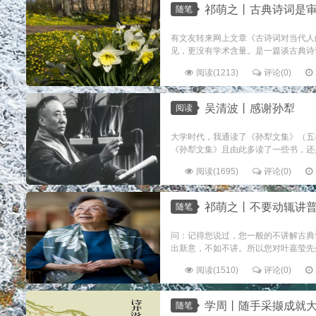
祁萌之丨古典诗词是
随笔
有文友转来网上文章《古诗词对当代人
见，更没有学术含量。是一篇谈古典诗词
阅读(1213)
评论(0)
吴清波丨感谢孙犁
阅读
大学时代，我通读了《孙犁文集》（五
《孙犁文集》且由此多读了一些书，还是
阅读(1695)
评论(0)
祁萌之丨不要动辄讲
随笔
问：记得您说过，您一般的不讲解古典
出新意，不如不讲。所以您对叶嘉莹先生
阅读(1510)
评论(0)
学周丨随手采撷成就大美
随笔