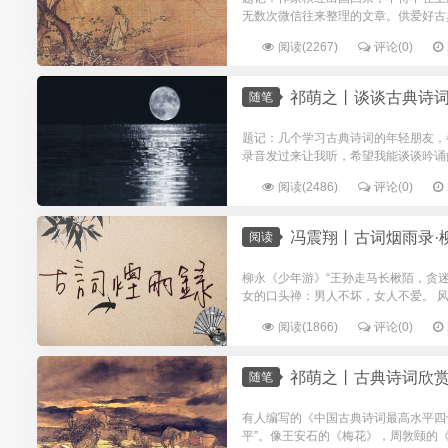
无数次微信往来整理的文章。供爱好古典
阅读(2267)
评论(0)
祁萌之丨谈谈古典诗
随笔
题记：几个学习古典诗词的年轻朋友，
录音发过来让我听，希望我能谈谈吟诵
阅读(2486)
评论(0)
冯震翔丨古词烟雨录·柳
阅读
柳永《少年游》“王孙走马长楸陌，贪
女的口头禅：男人不坏，女人不爱。 风
阅读(1866)
评论(0)
祁萌之丨古典诗词欣
随笔
有人编写的《中国古典诗词最高水平四
平”。像王安石的《梅花》，周敦颐的《