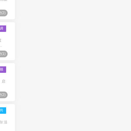
(
2
)
调
过
.
(
1
)
顿
。启
(
2
)
尚
尔 活