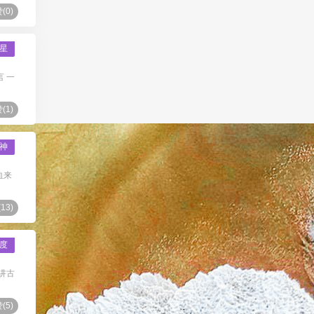
(
0
)
星
言 一
(
1
)
神
血来
(
13
)
度
讲古
(
5
)