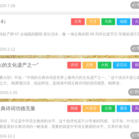
赞
025-7-28
4）
古典
方言
乌鱼
端砚
火
深处产卵 67 从端砚的眼睛 挤出泪水，像 一场古典的雨 68 列车往返节日 车厢坐满方
赞
025-2-12
大的文化遗产之一”
诗词
古典
火焰
诺贝尔
精
重火焰》中说：“中国的古典诗词是世界上最伟大的文化遗产之一。” 这个说法不是心
力。 帕斯懂汉语，他这样说，是阅读中国古典诗词的深切感受。帕斯读...
赞
2025-1-25
古典诗词功德无量
顾随
叶嘉莹
古典
通俗
风
诗词，不过是中学语文教师的水平。这个批评也是不少学者的同感。 岂不知，叶先生
都是爱好古典诗词的一般读者，需要的就是中学语文教师的水平。文章作者冯庆...
赞
024-12-1