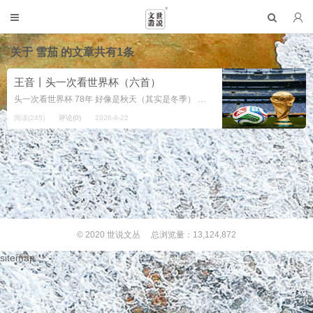
关于
雪茄
的文章共有1条
王音丨头一次看世界杯（六首）
头一次看世界杯 78年 好像是秋天（其实是冬季） 在中学同学何鑫家 头一次看彩电 （他父亲在东德大使馆工作） 屏幕上就是世界杯 有三个球员 记忆犹新 波兰的冰糕 阿根廷的肯佩斯 再就是意大利 的守门员佐夫 2026.6...
阅读(245)
评论(0)
2026-6-22
© 2020
世说文丛
总浏览量：13,124,872
sitemap