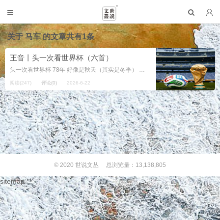
关于
马车
的文章共有1条
王音丨头一次看世界杯（六首）
头一次看世界杯 78年 好像是秋天（其实是冬季） 在中学同学何鑫家 头一次看彩电 （他父亲在东德大使馆工作） 屏幕上就是世界杯 有三个球员 记忆犹新 波兰的冰糕 阿根廷的肯佩斯 再就是意大利 的守门员佐夫 2026.6...
阅读(247)
评论(0)
2026-6-22
© 2020
世说文丛
总浏览量：13,138,805
sitemap