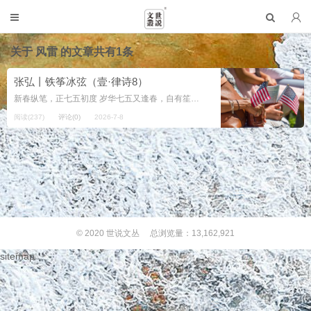
关于
风雷
的文章共有1条
张弘丨铁筝冰弦（壹·律诗8）
新春纵笔，正七五初度 岁华七五又逢春，自有笙歌橡叶村。 恨逝芳容随弱水，梦回空手点星宸。 风光爱独他山好，跌宕心唯此意存。 凋谢不辞霜雪老，青衫曼舞任黄昏。 落拓行踪妩媚春，余生已付绿荫村。 瀛南...
阅读(237)
评论(0)
2026-7-8
© 2020
世说文丛
总浏览量：13,162,921
sitemap