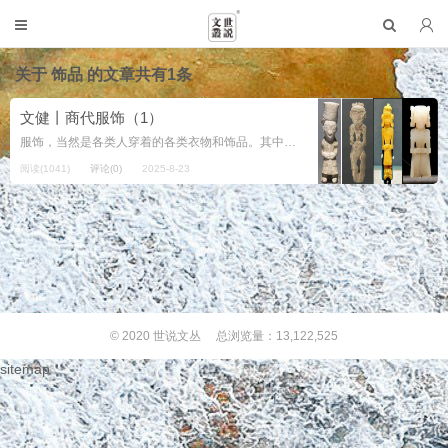
关于
饰品
的文章共有1条
文健丨商代服饰（1）
服饰，当然是各类人穿着的各类衣物和饰品。其中文化表达、社会价值往往成为礼仪性的服饰标杆。本文的开始，就从礼节讲起吧。 礼节一般是上一辈人形成的最显眼之行为规范。当然有时候还有某些人随机限定的行为规范，这不是我们本文研究的...
阅读(1041)
评论(0)
2025-8-23
© 2020
世说文丛
总浏览量：13,122,525
sitemap