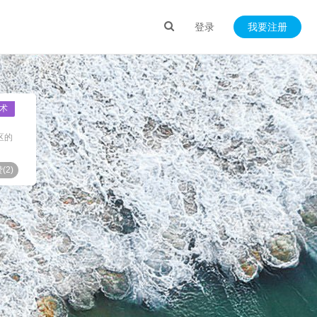
登录
我要注册
术
区的
(
2
)