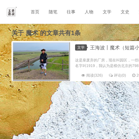
首页
随笔
往事
人物
文学
文史
关于
魔术
的文章共有1条
王海波丨魔术（短篇
文学
这是座废弃的厂房，现在叫园区，一些
名字叫1919，我认为是模仿北京的79
阅读(326)
评论(0)
2