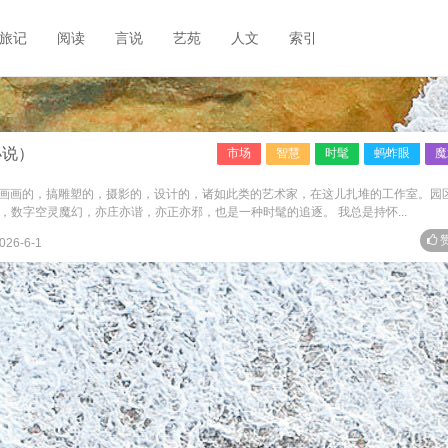
旅记
阅读
言说
艺苑
人文
索引
小说）
市场
智慧
时髦
蚂蚱眼
魔
画画的，搞雕塑的，摄影的，设计的，诸如此类的艺术家，在这儿扎堆的工作室。园
8，数字空灵魔幻，亦庄亦谐，亦正亦邪，也是一种时髦的追逐。 我总是持怀...
赞
026-6-1