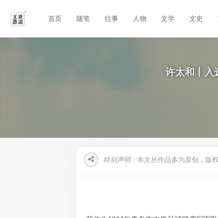
首页
随笔
往事
人物
文学
文史
许太和丨入
特别声明：
本文丛作品多为原创，版