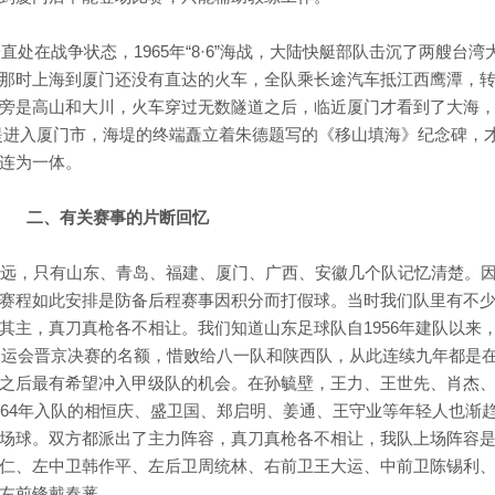
直处在战争状态，1965年“8·6”海战，大陆快艇部队击沉了两艘台湾
那时上海到厦门还没有直达的火车，全队乘长途汽车抵江西鹰潭，
旁是高山和大川，火车穿过无数隧道之后，临近厦门才看到了大海
的海堤进入厦门市，海堤的终端矗立着朱德题写的《移山填海》纪念碑，
连为一体。
二、有关赛事的片断回忆
久远，只有山东、青岛、福建、厦门、广西、安徽几个队记忆清楚。
赛程如此安排是防备后程赛事因积分而打假球。当时我们队里有不
其主，真刀真枪各不相让。我们知道山东足球队自1956年建队以来
届全运会晋京决赛的名额，惜败给八一队和陕西队，从此连续九年都是
之后最有希望冲入甲级队的机会。在孙毓壁，王力、王世先、肖杰
964年入队的相恒庆、盛卫国、郑启明、姜通、王守业等年轻人也渐
场球。双方都派出了主力阵容，真刀真枪各不相让，我队上场阵容
仁、左中卫韩作平、左后卫周统林、右前卫王大运、中前卫陈锡利
左前锋戴春蕃。