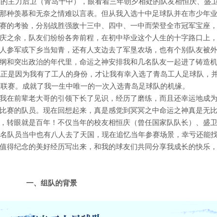
军队的主力后卫（青岛十中），眼看着三年朝夕相处的队友相恒庆、盛
那种羡慕和无奈之情难以言表。但从我入选十中足球队并在市少年
赛的考验，分别战胜强敌十三中、四中、一中而荣登全市冠军宝座
庆之余，队友们纷纷各奔前程，在初中毕业这个人生的十字路口上
人参军或下乡当知青，还有人支边去了军垦农场，也有个别队友被
纲和突出政治的年代里，命运之神安排我和几名队友一起进了铸造
。也正是因为我有了工人的身份，才让我有幸入选了青岛工人足球队，
乙级联赛。成就了我一生中唯一的一次入选青岛足球队的机缘。
我在前辈老大哥的引领下长了见识，经历了磨练，而且还幸运地成
比赛的队员。现在回想起来，真是感觉到冥冥之中命运之神真是无
，转眼就是百年！不仅当年的校友相恒庆（曾任国家队队长）、盛
0名队员当中也有八人去了天国，现在追忆当年参赛场景，幸亏还能
值得纪念的美好经历写出来，和我的球友们共同分享我成长的快乐
一、组队的背景