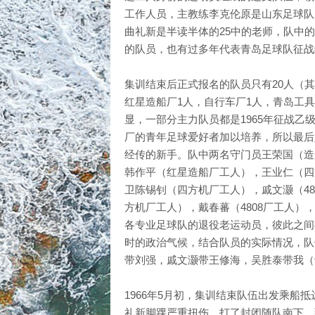
工作人员，主教练李克伦原是山东足球队
曲礼新是半读半体的25中的老师，队中
的队员，也有过多年代表青岛足球队征战
集训结束后正式报名的队员只有20人（其
红星造船厂1人，自行车厂1人，青岛工具
显，一部分主力队员都是1965年征战
厂的青年足球爱好者加以培养，所以最后
经传的新手。队中两名守门员王荣国（造船
韩作平（红星造船厂工人），王业仁（四
卫陈锡钊（四方机厂工人），戚文灏（4
方机厂工人），戴春蕃（4808厂工人
各专业足球队的退役老运动员，彼此之间
时的政治气候，结合队员的实际情况，队
带刘强，戚文灏带王修海，吴胜泰带我（
1966年5月初，集训结束队伍出发乘
礼新脚踝严重扭伤，打了封闭随队南下，