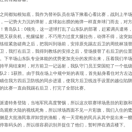
之间都知根知底，我作为替补队员在场下揪着心看比赛，战到上半场
，一记势大力沉的弹射，皮球如出膛的炮弹一样直奔球门而去，对
！青岛队1：0领先，这一进球打乱了山东队的部署，赶紧调兵遣将
恩又获良机，抡腿猛射，不巧用力过度大腿拉伤，动弹不得，这突
练组紧急磋商之后，把我叫到场前，安排原先踢左后卫的周统林顶
卫，我打右后卫，我得到教练的安排之后，登场接替了右后卫的位
。下半场山东队专业体能的优势更加充分的发挥出来，压着我们半
持平局结束时，对方前卫一记远射，我队守门员王荣国犯了一个低
队2：1获胜。由于我在场上中规中矩的表现，首先贴身看住对方左
瞄住我方四后卫防线的同步进退，使我方后卫线连手设置的越位陷
的比赛一直由我踢右后卫，打完了全部比赛。
派遣特务登陆，当地军民高度警惕，所以这次联赛球场悬挂的彩旗
岛观察大陆的视线死角，所以球场西面不见一片彩旗，我们入住的
侧是大批渔民靠岸卸货的渔船，有一天背枪的民兵从其中捉出来一
停靠码头的，所以很容易识别并捉住了他们，暂时押在酒店楼下。