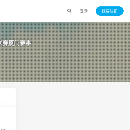
登录
我要注册
联赛厦门赛事