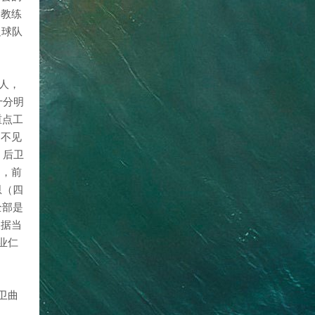
的教练
足球队
2人，
十分明
重点工
名不见
：后卫
），前
恩（四
全部是
根据当
业仁
卫曲