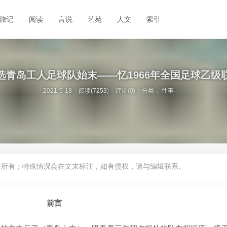
旅记
阅读
言说
艺苑
人文
索引
选青岛工人足球队始末——忆1966年全国足球乙级
2021-5-18
阅读(7253)
评论(0)
分类：
往事
权所有；特殊情况会在文末标注，如有侵权，请与编辑联系。
前言