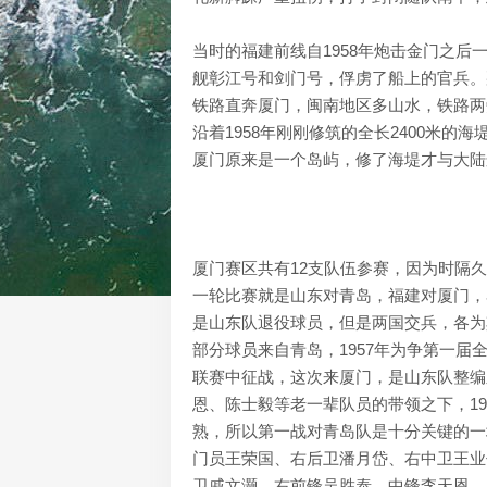
当时的福建前线自1958年炮击金门之后一
舰彰江号和剑门号，俘虏了船上的官兵。
铁路直奔厦门，闽南地区多山水，铁路两
沿着1958年刚刚修筑的全长2400米
厦门原来是一个岛屿，修了海堤才与大陆
厦门赛区共有12支队伍参赛，因为时隔
一轮比赛就是山东对青岛，福建对厦门，
是山东队退役球员，但是两国交兵，各为
部分球员来自青岛，1957年为争第一
联赛中征战，这次来厦门，是山东队整编
恩、陈士毅等老一辈队员的带领之下，1
熟，所以第一战对青岛队是十分关键的一
门员王荣国、右后卫潘月岱、右中卫王业
卫戚文灏、右前锋吴胜泰，中锋李天恩、