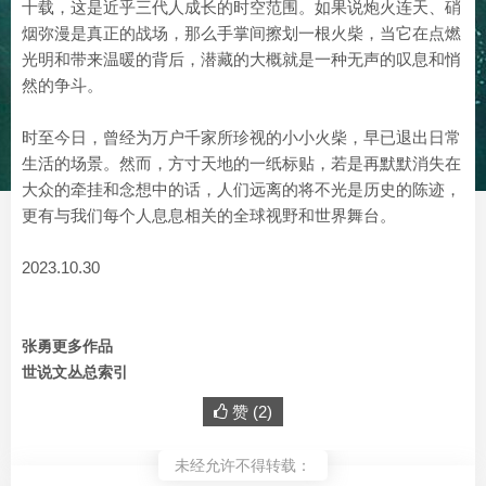
十载，这是近乎三代人成长的时空范围。如果说炮火连天、硝
烟弥漫是真正的战场，那么手掌间擦划一根火柴，当它在点燃
光明和带来温暖的背后，潜藏的大概就是一种无声的叹息和悄
然的争斗。
时至今日，曾经为万户千家所珍视的小小火柴，早已退出日常
生活的场景。然而，方寸天地的一纸标贴，若是再默默消失在
大众的牵挂和念想中的话，人们远离的将不光是历史的陈迹，
更有与我们每个人息息相关的全球视野和世界舞台。
2023.10.30
张勇更多作品
世说文丛总索引
赞 (
2
)
未经允许不得转载：