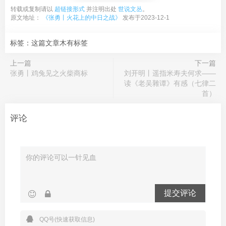
转载或复制请以
超链接形式
并注明出处
世说文丛
。
原文地址：
《张勇丨火花上的中日之战》
发布于2023-12-1
标签：这篇文章木有标签
上一篇
下一篇
张勇丨鸡兔见之火柴商标
刘开明丨遥指米寿夫何求——
读《老吴雜谭》有感（七律二
首）
评论
提交评论