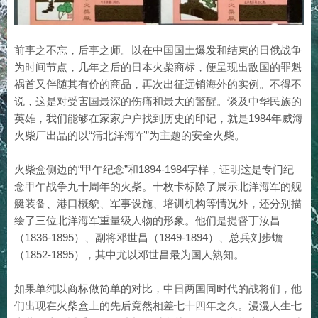
前事之不忘，后事之师。以在中国国土爆发和结束的日俄战争
为时间节点，几年之后的日本火柴商标，便呈现出敌国的罪魁
祸首又伴随其有价的商品，再次出征远销海外的实例。不得不
说，这是对受害国最深的伤痛和最大的警醒。谈及中华民族的
英雄，我们能够在家家户户找到历史的印记，就是1984年威海
火柴厂出品的以“清北洋海军”为主题的安全火柴。
火柴盒侧边的“甲午纪念”和1894-1984字样，证明这是专门纪
念甲午战争九十周年的火柴。十枚卡标除了展示北洋海军的舰
艇装备、港口概貌、军事设施、培训机构等情况外，还分别描
绘了三位北洋海军重量级人物的形象。他们是提督丁汝昌
（1836-1895）、副将邓世昌（1849-1894）、总兵刘步蟾
（1852-1895），其中尤以邓世昌最为国人熟知。
如果单纯以商标做简单的对比，中日两国同时代的战将们，他
们出现在火柴盒上的先后竟然相差七十四年之久。漫漫人生七