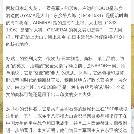
两枚日本老火花，一看是军人的形象。左边的TOGO是东乡，
右边的OYAMA是大山。东乡平八郎（1848-1934）是明治时期
的海军将领，ADMIRAL指的是海军上将。大山岩（1842-
1916）是陆军大将，GENERAL的英文表明是将军。二人同
框，印证“陆上大山，海上东乡”在日本近代对外侵略和扩张中
的核心地位。
标贴上的竖列英文，依次为“日本制造、商标、顶上品质、防
潮”的英文。顶端的“安全火柴”字样之前，是NABOB一词。简
单地说，它是“富豪”或“要人”的意思。同时，它还包括印度莫
卧儿帝国时代的穆斯林官员、穆斯林地方行政长官的另一层含
义。由此推测，NABOB除了是一种专有牌号的说明外，全英
文的商标可能还是用于出口印度的安全火柴。
从商标的资料看，它是兵库县明石郡的鹫尾长三在1910年获取
注册的。其时，东乡平八郎和大山岩都已亲自参与和指挥了在
中国发生的甲午战争和日俄战争，并且二人因赫赫战功而得到
进一步的晋升。事实证明，他们为日本军国主义在东亚的泛滥