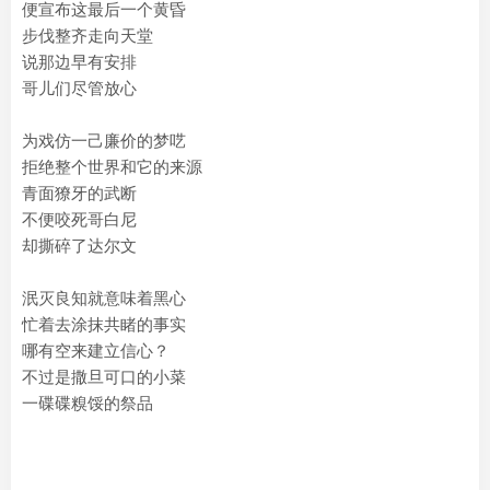
便宣布这最后一个黄昏
步伐整齐走向天堂
说那边早有安排
哥儿们尽管放心
为戏仿一己廉价的梦呓
拒绝整个世界和它的来源
青面獠牙的武断
不便咬死哥白尼
却撕碎了达尔文
泯灭良知就意味着黑心
忙着去涂抹共睹的事实
哪有空来建立信心？
不过是撒旦可口的小菜
一碟碟糗馁的祭品