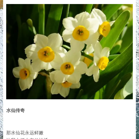
水仙传奇
那水仙花永远鲜嫩