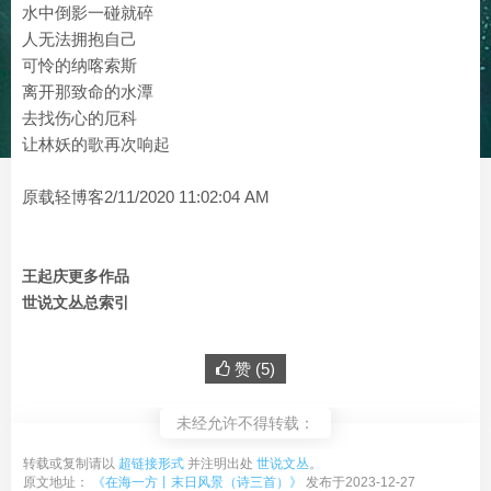
水中倒影一碰就碎
人无法拥抱自己
可怜的纳喀索斯
离开那致命的水潭
去找伤心的厄科
让林妖的歌再次响起
原载轻博客2/11/2020 11:02:04 AM
王起庆更多作品
世说文丛总索引
赞 (
5
)
未经允许不得转载：
转载或复制请以
超链接形式
并注明出处
世说文丛
。
原文地址：
《在海一方丨末日风景（诗三首）》
发布于2023-12-27