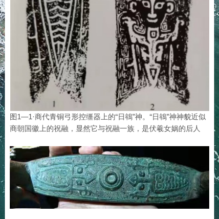
图1—1·商代青铜弓形控缰器上的“日鴾”神。“日鴾”神神貌近似
商朝国徽上的祝融，显然它与祝融一族，是伏羲女娲的后人