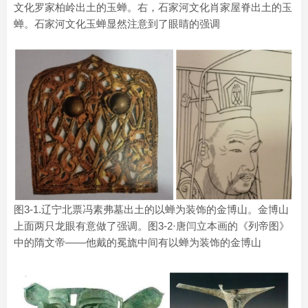
文化罗家柏岭出土的玉蝉。右，石家河文化肖家屋脊出土的玉
蝉。石家河文化玉蝉显然注意到了眼睛的强调
图3-1.辽宁北票冯素弗墓出土的以蝉为装饰的金博山。金博山
上面两只龙眼有意做了强调。图3-2·唐闫立本画的《列帝图》
中的隋文帝——他戴的冕旒中间有以蝉为装饰的金博山