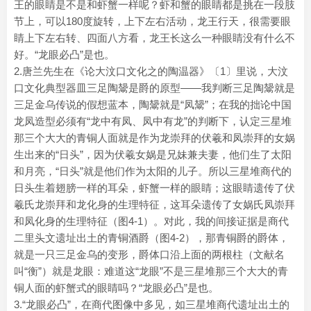
王的眼睛是不是和虾蟹一样呢？虾和蟹的眼睛都是挑在一段肢
节上，可以180度旋转，上下左右活动，龙王行天，很需要眼
睛上下左右转、四面八方看，龙王长这么一种眼睛没有什么不
好。“龙眼必凸”是也。
2.唐兰先生在《论大汶口文化之的陶温器》〔1〕里说，大汶
口文化典型器皿三足陶鬶是爵的原型——我判断三足陶鬶就是
三足金乌传说的假想蓝本，陶鬶就是“凤鬶”；在我的拙论中国
龙凤造型必须有“龙中有凤、凤中有龙”的判断下，认定三星堆
那三个大大的青铜人面就是作为龙崇拜的伏羲和凤崇拜的女娲
生出来的“日头”，因为伏羲女娲是兄妹兼夫妻，他们生了太阳
和月亮，“日头”就是他们作为太阳的儿子。所以三星堆商代的
日头生着翅膀一样的耳朵，虾蟹一样的眼睛；这眼睛遗传了伏
羲氏龙崇拜和龙化身的生理特征，这耳朵遗传了女娲氏凤崇拜
和凤化身的生理特征（图4-1）。对此，我的间接证据是商代
二里头文遗址出土的青铜酒爵（图4-2），那青铜爵的爵体，
就是一只三足金乌的变形，爵体口沿上面的两根柱（文献名
叫“衡”）就是龙眼：难道这“龙眼”不是三星堆那三个大大的青
铜人面的虾蟹式的眼睛吗？“龙眼必凸”是也。
3.“龙眼必凸”，在商代图像中多见，如三星堆商代遗址出土的