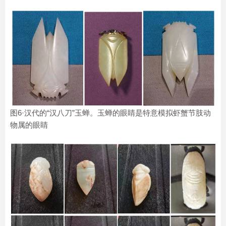
图6·汉代的“汉八刀”玉蝉。玉蝉的眼睛是特意模拟虾蟹节肢动
物属的眼睛