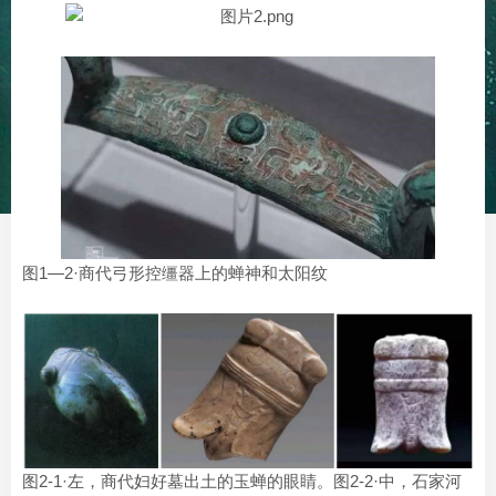
图1—2·商代弓形控缰器上的蝉神和太阳纹
图2-1·左，商代妇好墓出土的玉蝉的眼睛。图2-2·中，石家河