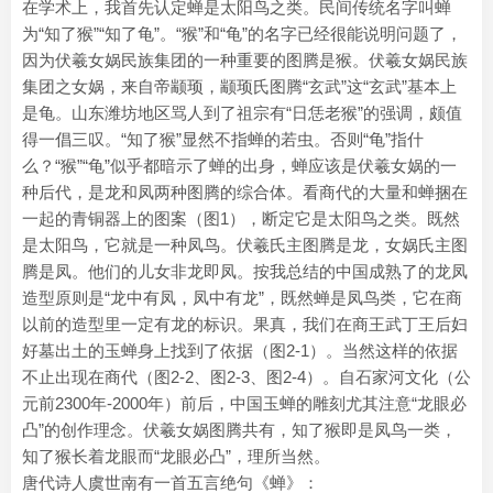
在学术上，我首先认定蝉是太阳鸟之类。民间传统名字叫蝉
为“知了猴”“知了龟”。“猴”和“龟”的名字已经很能说明问题了，
因为伏羲女娲民族集团的一种重要的图腾是猴。伏羲女娲民族
集团之女娲，来自帝颛顼，颛顼氏图腾“玄武”这“玄武”基本上
是龟。山东潍坊地区骂人到了祖宗有“日恁老猴”的强调，颇值
得一倡三叹。“知了猴”显然不指蝉的若虫。否则“龟”指什
么？“猴”“龟”似乎都暗示了蝉的出身，蝉应该是伏羲女娲的一
种后代，是龙和凤两种图腾的综合体。看商代的大量和蝉捆在
一起的青铜器上的图案（图1），断定它是太阳鸟之类。既然
是太阳鸟，它就是一种凤鸟。伏羲氏主图腾是龙，女娲氏主图
腾是凤。他们的儿女非龙即凤。按我总结的中国成熟了的龙凤
造型原则是“龙中有凤，凤中有龙”，既然蝉是凤鸟类，它在商
以前的造型里一定有龙的标识。果真，我们在商王武丁王后妇
好墓出土的玉蝉身上找到了依据（图2-1）。当然这样的依据
不止出现在商代（图2-2、图2-3、图2-4）。自石家河文化（公
元前2300年-2000年）前后，中国玉蝉的雕刻尤其注意“龙眼必
凸”的创作理念。伏羲女娲图腾共有，知了猴即是凤鸟一类，
知了猴长着龙眼而“龙眼必凸”，理所当然。
唐代诗人虞世南有一首五言绝句《蝉》：