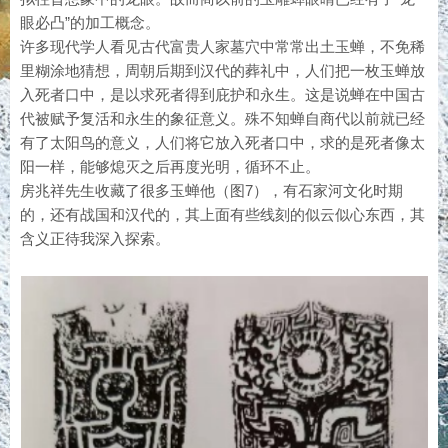
眼必凸”的加工概念。
许多现代学人看见古代富贵人家墓穴中常常出土玉蝉，不免稀
里糊涂地猜想，周朝后期到汉代的葬礼中，人们把一枚玉蝉放
入死者口中，是以求死者得到庇护和永生。这是说蝉在中国古
代被赋予复活和永生的象征意义。殊不知蝉自商代以前就已经
有了太阳鸟的意义，人们将它放入死者口中，求的是死者像太
阳一样，能够熄灭之后再度光明，循环不止。
房兆祥先生收藏了很多玉蝉他（图7），有石家河文化时期
的，还有战国和汉代的，其上面有些线刻的似云似心东西，其
含义正待我深入探索。