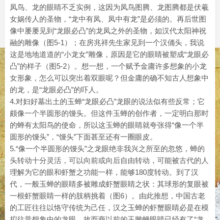
凤鸟、龙的眼睛不乏实例，这因为凤鸟图腾、龙图腾都是伏羲
女娲传人的圣物，“龙中有凤、凤中有龙”是必须的。再后世图
像中屡屡见到“龙眼必凸”的龙凤之外的圣物，如汉代太阳神祝
融的雕像（图5-1）；在房兆祥先生家见到一个汉俑头，我说
这是地地道道的“小龙女”雕像，原因是它的眼睛被塑成“龙眼必
凸”的样子（图5-2）。想一想，一个赋予金庸许多想象的小龙
女形象，怎么可以突出着双眼呢？但金庸的确不知古人想象中
的龙，是“龙眼必凸”的吓人。
4.对妇好墓出土的玉蝉“龙眼必凸”龙眼的说法似有些反常；它
颇像一个半圆形的馒头。但这件玉蝉的创作者，一定明白那时
的蝉有太阳鸟的使命，所以这玉蝉的眼睛就夸张得“像一个半
圆形的馒头”，“馒头”下面甚至还有一圈眼皮。
5.“像一个半圆形的馒头”之龙眼绝非我兴之所至的忽悠，蝉的
头转动十分灵活，可以向前或向后自由转动，可能被古代的人
理解为它的眼和虾蟹之功能一样，能够180度转动。到了汉
代，一般玉蝉的眼睛多被雕成虾蟹眼睛之状：其球形的复眼被
一根虾蟹眼睛一样的肢柄挑着（图6）。由此推想，中国古老
的工匠往往以恪守传统为己任，汉之玉蝉的虾蟹眼睛必是在模
拟往昔想象中的龙眼。故而商以前的玉雕蝉眼睛已经有了“龙