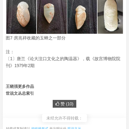
图7·房兆祥收藏的玉蝉之一部分
注：
〔1〕唐兰《论大汶口文化之的陶温器》，载《故宫博物院院
刊》1979年2期
王晓强更多作品
世说文丛总索引
赞 (
10
)
未经允许不得转载：
转载或复制请以
超链接形式
并注明出处
世说文丛
。