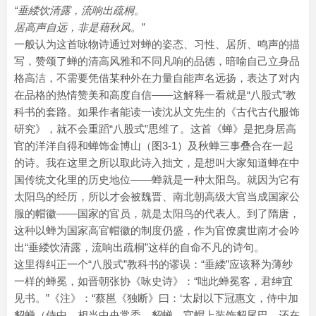
“垂緌饮清露，流响出疏桐。
居高声自远，非是藉秋风。”
一般认为这首咏物诗通过对蝉的姿态、习性、居所、鸣声的描
写，赞颂了蝉的清高风雅和不同凡响的品德，暗喻自己立身品
格高洁，不需要凭借某种外在力量自能声名远扬，表达了对内
在品格的热情赞美和高度自信——这解释一看就是“八股式”教
科书的套路。如果作者能读一读沈从文先生的《古代古代服饰
研究》，就不会重蹈“八股式”思维了。这首《蝉》是把身居高
官的洋洋自得和蝉饰金博山（图3-1）及秋蝉三事叠合在一起
的诗。我在这里之所以取此诗入拙文，是想叫大家知道蝉在中
国传统文化里的历史地位——蝉就是一种太阳鸟。就因为它有
太阳鸟的经历，所以才会被魏晋、南北朝高级大官当成国家公
服的帽徽——国家的官员，就是太阳鸟的代表人。到了隋唐，
这种以蝉为国家高官帽徽的制度仍盛，作为官僚虞世南才会吟
出“垂緌饮清露，流响出疏桐”这样的自命不凡的诗句。
这里得纠正一个“八股式”教科书的谬误：“垂緌”应该释为薄纱
一样的蝉冕，如晋朝张协《咏史诗》：“咄此蝉冕客，君绅宜
见书。”《注》：“蔡邕《独断》曰：‘太尉以下冠惠文，侍中加
貂蝉（侍中，相当中央常委。貂蝉，官帽上装饰貂尾巴，还在