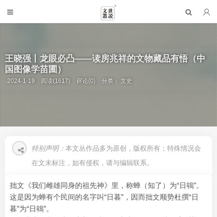
王晓强丨龙眼必凸——读房兆祥的文物藏品有悟（中
国图像学苗圃）
2024-1-19
阅读(1617)
评论(0)
分类：
文史
特别声明：
本文丛作品多为原创，版权所有；特殊情况会
在文末标注，如有侵权，请与编辑联系。
拙文《我们雌雄同身的祖先神》里，称蝉（知了）为“日鴾”。
这是因为蝉有个民间的名字叫“日暮”，因而拙文顺势杜撰“日
暮”为“日鴾”。