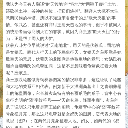
我认为今天有人翻译“射天笞地”的“笞地”为“用鞭子鞭打土地，
还砍掉土神、谷神的神位，把它们烧掉”。翻译人大概不太注
意商民族的神谱。所以不知道宋君偃干的是“欺天灭祖”的事
情。帝武乙、甚至还有商纣王射天击地的事情，似乎不被周人
的统治者当做商朝灭亡的罪状，就因为商贵族“欺天灭祖”的行
为，正是帮了周人的大忙。
伏羲八卦方位早就说过“天南地北”，司天的是伏羲氏，司地的
是女娲氏。商代人把天上的飞鸟象征天，女娲氏之鸟图腾是她
敬重天的意思，伏羲氏的龙图腾是他敬重地的意思；女娲氏有
继承自颛顼氏的龟鳖图腾，这是不是意味着龟鳖象征着大地
呢？应该是。
商王族以龟鳖做青铜彝器图案的情况非常多，这也证明了龟鳖
和大地的关系互相代表。例如新干大洋洲商墓出土之青铜彝器
上的龟鳖图像，它长着玄鸟特有的有覆爪毛的爪子，背中心有
象征光明的“囧”字纹符号——“天命玄鸟，降而生商”，玄鸟的
爪子说明这只龟鳖是商王族的图腾，龟鳖背中心的“囧”字纹符
号象征月亮，那么这只龟鳖就是女娲氏的图腾，它代表大地的
意思（图3）；在商代月亮象征着大地、妇女，如商代的《易
经》里面，凡“月”字，皆借指大地、妇女。