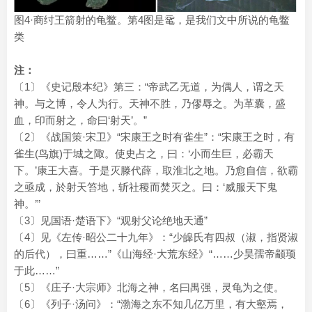
图4·商纣王箭射的龟鳖。第4图是鼋，是我们文中所说的龟鳖
类
注：
〔1〕《史记殷本纪》第三：“帝武乙无道，为偶人，谓之天
神。与之博，令人为行。天神不胜，乃僇辱之。为革囊，盛
血，印而射之，命曰‘射天’。”
〔2〕《战国策·宋卫》“宋康王之时有雀生”：“宋康王之时，有
雀生(鸟旗)于城之陬。使史占之，曰：‘小而生巨，必霸天
下。’康王大喜。于是灭滕代薛，取淮北之地。乃愈自信，欲霸
之亟成，於射天笞地，斩社稷而焚灭之。曰：‘威服天下鬼
神。’”
〔3〕见国语·楚语下》“观射父论绝地天通”
〔4〕见《左传·昭公二十九年》：“少皞氏有四叔（淑，指贤淑
的后代），曰重……”《山海经·大荒东经》“……少昊孺帝颛顼
于此……”
〔5〕《庄子·大宗师》北海之神，名曰禺强，灵龟为之使。
〔6〕《列子·汤问》：“渤海之东不知几亿万里，有大壑焉，