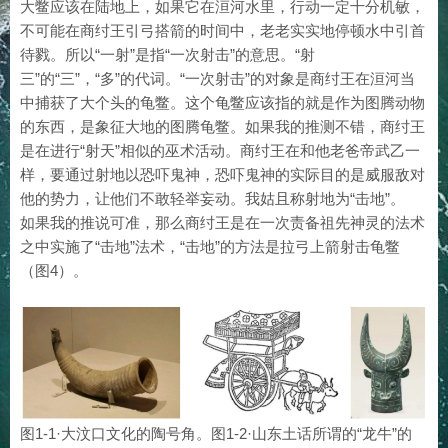
大鳖应该在陆地上，如果它在洹河水里，行动一定十分机敏，
不可能在商纣王引弓搭箭的时间中，老老实实地停顿水中引首
待戮。所以“一射”是指“一次射击”的意思。“射
三”的“三”，“多”的代词。“一次射击”的对象是商纣王在洹河当
中捕获了大个头的龟鳖。这个龟鳖应该指的就是作为图腾动物
的东西，是象征大地的图腾龟鳖。如果我的推测不错，商纣王
是在进行“射天”相似的巫术活动。商纣王在和他老爸帝武乙一
样，要通过射地以恐吓鬼神，恐吓鬼神的实际目的是威服敌对
他的势力，让他们不敢轻举妄动。我姑且称射地为“击地”。
如果我的推说可准，那么商纣王是在一次责备祖先神灵的法术
之中实施了“击地”法术，“击地”的方法是拉弓上箭射击龟鳖
（图4）。
图1-1·大汶口文化的陶号角。图1-2·山东土话所谓的“龙牛”的