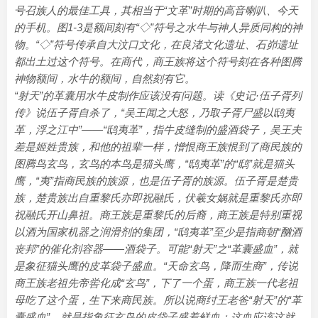
号召族人的最佳工具，其相当于“文革”时期的高音喇叭、今天
的手机。图1-3是额间刻有“◇”符号之水牛与神人异质同构的神
物。“◇”符号传承自大汶口文化，在良渚文化遗址、石峁遗址
都出土过这个符号。在商代，商王族将这个符号刻在各种图腾
神物额间，水牛的额间，自然刻有它。
“射天”的革囊用水牛皮制作应该没有问题。读《史记·伍子胥列
传》说伍子胥自杀了，“吴王闻之大怒，乃取子胥尸盛以鸱夷
革，浮之江中”——“鸱夷革”，指牛皮缝制的盛酒袋子，吴王夫
差是姬姓贵族，和他的祖辈一样，憎恨商王族恨到了商民族的
图腾鸟玄鸟，玄鸟的本鸟是猫头鹰，“鸱夷革”的“鸱”就是猫头
鹰，“夷”指商民族的族源，也是伍子胥的族源。伍子胥是楚贵
族，楚贵族出自重黎氏亦即祝融氏，伏羲女娲就是重黎氏亦即
祝融氏开山鼻祖。商王族是重黎氏的后裔，商王族是特别重视
以酒为国家机器之润滑剂的集团，“鸱夷革”至少是指商朝“酗酒
丧邦”的催化剂容器——酒袋子。可能“射天”之“革囊盛血”，就
是象征猫头鹰的皮革袋子盛血。“天命玄鸟，降而生商”，传说
商王族老祖先帝喾化成“玄鸟”，下了一个蛋，商王族一代老祖
母吃了这个蛋，生下来商民族。所以说商纣王老爸“射天”的“革
囊盛血”，就是指象征玄鸟的皮袋子盛着鲜血：这血应该这就