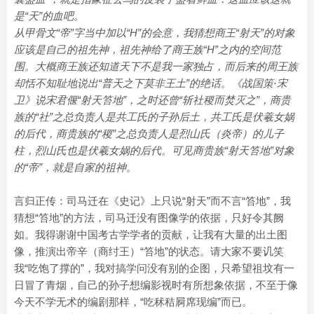
是“天”的血吧。
从甲骨文“帝”字当中加以“H”的会意，我猜想商王“射天”的对象
应该是自己的祖先神，祖先神给了商王族“H”之内的空间范
围。大概商王族还知道天下不是我一家独占，而后来的周王族
却恬不知耻地说出“普天之下莫非王土”的绝话。《战国策·宋
卫》说宋君偃“射天笞地”，之时还曾“斩社稷而焚灭之”，商贵
族的“社”之总负责人是共工氏的子孙后土，共工氏是伏羲女娲
的后代，商贵族的“稷”之总负责人是烈山氏（炎帝）的儿子
柱，烈山氏也是伏羲女娲的后代。可见商贵族“射天笞地”对象
的“帝”，就是自家的祖神。
言归正传：司马迁在《史记》上只说“射天”而不言“笞地”，我
猜想“笞地”的方法，司马迁没有图像学的依据，只好令其阙
如。我得谢谢中国考古学学者的贡献，让我有大量的出土图
像，推演出帝辛（商纣王）“笞地”的状态。请大家不要讥笑
我“吃饱了撑的”，我对搞学问没有别的企图，只希望祖坟有一
日冒了青烟，自己的孙子想编影视时有所想象依据，不至于像
今天不学无术的编剧那样，“吃秫秸屙席现编”而已。