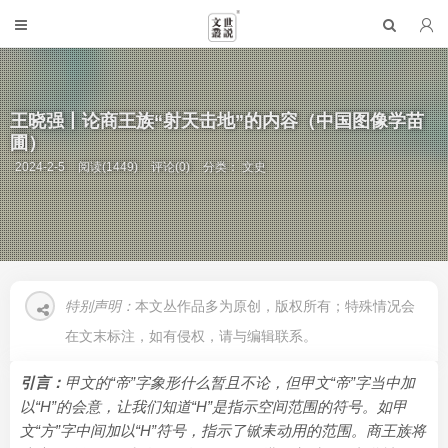
王晓强丨论商王族“射天击地”的内容（中国图像学苗
圃）
2024-2-5
阅读(1449)
评论(0)
分类：
文史
特别声明：
本文丛作品多为原创，版权所有；特殊情况会
在文末标注，如有侵权，请与编辑联系。
引言：
甲文的“帝”字象形什么暂且不论，但甲文“帝”字当中加
以“H”的会意，让我们知道“H”是指示空间范围的符号。如甲
文“方”字中间加以“H”符号，指示了锨耒动用的范围。商王族将