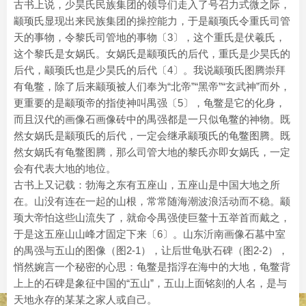
古书上说，少昊氏民族集团的领导们走入了号召力式微之际，
颛顼氏显现出来民族集团的操控能力，于是颛顼氏令重氏司管
天的事物，令黎氏司管地的事物〔3〕，这个重氏是伏羲氏，
这个黎氏是女娲氏。女娲氏是颛顼氏的后代，重氏是少昊氏的
后代，颛顼氏也是少昊氏的后代〔4〕。我说颛顼氏图腾崇拜
有龟鳖，除了后来颛顼被人们奉为“北帝”“黑帝”“玄武神”而外，
更重要的是颛顼帝的指使神叫禺强〔5〕，龟鳖是它的化身，
而且汉代的画像石画像砖中的禺强都是一只似龟鳖的神物。既
然女娲氏是颛顼氏的后代，一定会继承颛顼氏的龟鳖图腾。既
然女娲氏有龟鳖图腾，那么司管大地的黎氏亦即女娲氏，一定
会有代表大地的地位。
古书上又记载：勃海之东有五座山，五座山是中国大地之所
在。山没有连在一起的山根，常常随海潮波浪活动而不稳。颛
顼大帝怕这些山流失了，就命令禺强使巨鳌十五举首而戴之，
于是这五座山山峰才固定下来〔6〕。山东沂南画像石墓中室
的禺强与五山的图像（图2-1），让后世龟驮石碑（图2-2），
悄然婉言一个秘密的心思：龟鳖是指浮在海中的大地，龟鳖背
上上的石碑是象征中国的“五山”，五山上面铭刻的人名，是与
天地永存的某某之家人或自己。