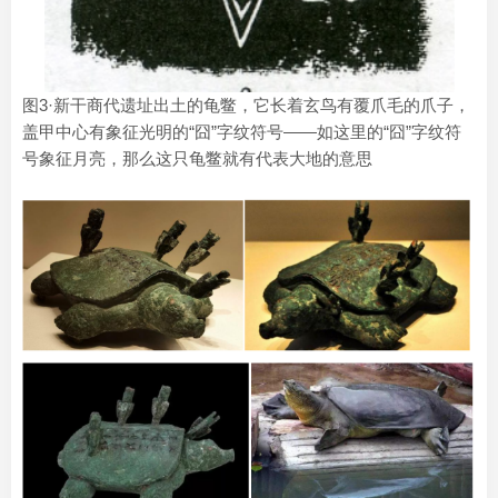
图3·新干商代遗址出土的龟鳖，它长着玄鸟有覆爪毛的爪子，
盖甲中心有象征光明的“囧”字纹符号——如这里的“囧”字纹符
号象征月亮，那么这只龟鳖就有代表大地的意思