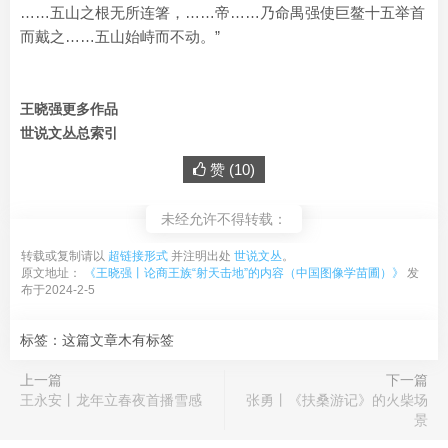
……五山之根无所连箸，……帝……乃命禺强使巨鳌十五举首
而戴之……五山始峙而不动。”
王晓强更多作品
世说文丛总索引
赞 (
10
)
未经允许不得转载：
转载或复制请以
超链接形式
并注明出处
世说文丛
。
原文地址：
《王晓强丨论商王族“射天击地”的内容（中国图像学苗圃）》
发
布于2024-2-5
标签：这篇文章木有标签
上一篇
下一篇
王永安丨龙年立春夜首播雪感
张勇丨《扶桑游记》的火柴场
景