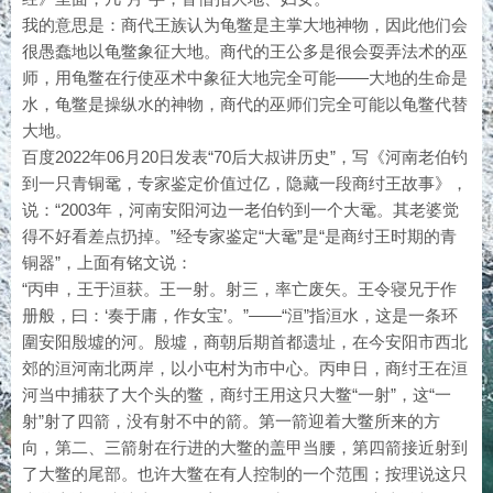
我的意思是：商代王族认为龟鳖是主掌大地神物，因此他们会
很愚蠢地以龟鳖象征大地。商代的王公多是很会耍弄法术的巫
师，用龟鳖在行使巫术中象征大地完全可能——大地的生命是
水，龟鳖是操纵水的神物，商代的巫师们完全可能以龟鳖代替
大地。
百度2022年06月20日发表“70后大叔讲历史”，写《河南老伯钓
到一只青铜鼋，专家鉴定价值过亿，隐藏一段商纣王故事》，
说：“2003年，河南安阳河边一老伯钓到一个大鼋。其老婆觉
得不好看差点扔掉。”经专家鉴定“大鼋”是“是商纣王时期的青
铜器”，上面有铭文说：
“丙申，王于洹获。王一射。射三，率亡废矢。王令寝兄于作
册般，曰：‘奏于庸，作女宝’。”——“洹”指洹水，这是一条环
圍安阳殷墟的河。殷墟，商朝后期首都遗址，在今安阳市西北
郊的洹河南北两岸，以小屯村为市中心。丙申日，商纣王在洹
河当中捕获了大个头的鳖，商纣王用这只大鳖“一射”，这“一
射”射了四箭，没有射不中的箭。第一箭迎着大鳖所来的方
向，第二、三箭射在行进的大鳖的盖甲当腰，第四箭接近射到
了大鳖的尾部。也许大鳖在有人控制的一个范围；按理说这只