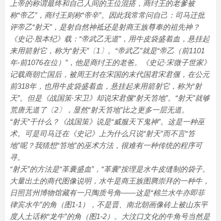
上帝的称谓最终和自己人间的王位混搭，商纣王的老爹被
称“帝乙”，商纣王则称“帝辛”。因此我常常问自己：司马迁批
评帝乙“射天”，是射自然神祗还是射商王族尊奉的祖先神？
《史记·殷本纪》载：“帝武乙无道”，用牛皮袋盛着血，悬挂起
来用箭射它，称为“射天”〔1〕。“帝武乙”就是“帝乙（前1101
年-前1076在位）”，他是商纣王的老爸。《史记·宋微子世家》
记载商朝亡国后，被周王封在宋国的末代国君宋君偃，在公元
前318年，也用牛皮袋盛着血，悬挂起来用箭射它，称为“射
天”。但是《战国策·宋卫》却说宋君偃“射天笞地”。“射天”就够
荒唐无道了〔2〕，显然“射天笞地”比之更多一层无道。
“射天”干什么？《战国策》说是“威服天下鬼神”。这是一种巫
术。可是司马迁在《史记》上为什么只说“射天”而不言“笞
地”呢？我猜想“笞地”的巫术方法，很难有一种传统的程序可
寻。
“射天”的方法是“革囊盛血”，“革囊”按理是水牛皮缝制的袋子。
大量出土的商代图像说明，水牛是商王族图腾崇拜的一种牛，
日照莒州博物馆藏有一只陶质号角——这是“棉兰水牛亦即菲
律宾水牛”的角（图1-1），不是晋、南北朝画像砖上被山东平
度人土话称“龙牛”的角（图1-2）。大汶口文化的牛角号当然是