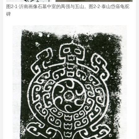
图2-1·沂南画像石墓中室的禺强与五山。图2-2·泰山岱庙龟驼
碑