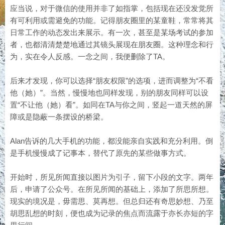
应当说，对于微信的使用并非了如指掌，包括现在还没发觉所
有可利用或需避免的功能。记得朋友圈里的某童鞋，常常将其
日常工作的动态发出来展示。有一次，甚至是某场考试的参加
者，也都清清楚楚地通过其镜头展现在朋友圈。这种理念和行
为，实在令人反感。一念之间，我便删除了TA。
后来才发现，你可以选择“朋友权限”的选项，进而调整为“不看
他（她）”。当然，慢慢地也同样发现，别的朋友同样可以设
置“不让他（她）看”。如同在TA与你之间，竖起一道天然的屏
障或是隐蔽一条摆设的桥梁。
Alan告诉的几大手机的功能，都没能亲自实践和充分利用。倒
是手机慢慢成了记事本，替代了原先的某些做事方式。
开始时，所见所闻直接以图片为引子，留下小段的文字。两年
后，申请了公众号。在所见所闻的基础上，添加了所思所想。
现实的境况是，毋需思、莫再想。但总归还有奇思妙想、乃至
胡思乱想的时刻，便也成为记录的焦点而流露于亦长亦短的字