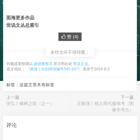
面海更多作品
世说文丛总索引
赞 (
4
)
未经允许不得转载：
转载或复制请以
超链接形式
并注明出处
世说文丛
。
原文地址：
《面海丨分别诗待编号545-547》
发布于2024-8-2
标签：这篇文章木有标签
上一篇
下一篇
张弘丨橡树之歌（之一）
王晓强丨相土商代服饰考（图
像学考古）
评论