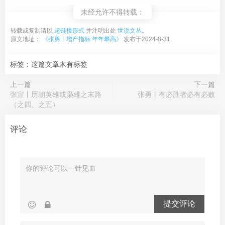
未经允许不得转载：
转载或复制请以
超链接形式
并注明出处
世说文丛
。
原文地址：
《张勇丨增产指标 年年攀高》
发布于2024-8-31
标签：这篇文章木有标签
上一篇
下一篇
张宣丨历朝英雄或枭雄之末路
张勇丨有必胜者必有必败
（之四、之五）
评论
提交评论