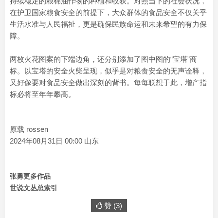
持续稳定的粮棉油作物的种植和收获。对照当下的社会状况，
在护卫国家粮食安全的前提下，大众群体的食品安全不仅关乎
生活水准与人民福祉，更是确保民族命运和未来希望的有力保
障。
两枚火花图案的下端边角，还分别添加了图中图的“宝塔”商
标。以宝塔的安全火柴呈现，似乎是对粮食安全的无声诠释，
又好像要对食品安全做出深刻的背书。每每联想于此，增产指
标必将至年年攀高。
原载 rossen
2024年08月31日 00:00 山东
张勇更多作品
世说文丛总索引
赞 (
3
)