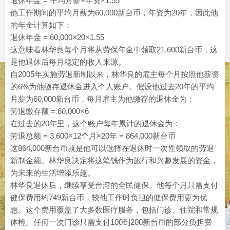
退休年金 = 平均月薪×年资×1.55
他工作期间的平均月薪为60,000新台币，年资为20年，因此他
的年金计算如下：
退休年金 = 60,000×20×1.55
这意味着林华良每个月将从劳保年金中领取21,600新台币，这
是他退休后每月稳定的收入来源。
自2005年实施劳退新制以来，林华良的雇主每个月按照他薪资
的6%为他缴存退休金进入个人账户。假设他过去20年的平均
月薪为60,000新台币，每月雇主为他缴存的退休金为：
劳退缴存额 = 60,000×6
在过去的20年里，这个账户每年累计的退休金为：
劳退总额 = 3,600×12个月×20年 = 864,000新台币
这864,000新台币就是他可以选择在退休时一次性领取的劳退
新制金额。林华良决定将这笔钱作为旅行和兴趣发展的资金，
为未来的生活增添乐趣。
林华良退休后，继续享受台湾的全民健保。他每个月只需支付
健保费用约749新台币，较他工作时负担的健保费用更为优
惠。这个费用覆盖了大多数医疗服务，包括门诊、住院和常规
体检。任何一次门诊只需支付100到200新台币的部分负担费