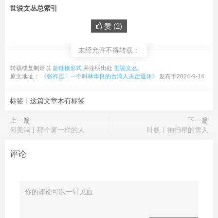
世说文丛总索引
赞 (
2
)
未经允许不得转载：
转载或复制请以
超链接形式
并注明出处
世说文丛
。
原文地址：
《张祚臣丨一个叫林华良的台湾人决定退休》
发布于2024-9-14
标签：这篇文章木有标签
上一篇
下一篇
何美鸿丨那个雾一样的人
叶帆丨抱扫帚的雪人
评论