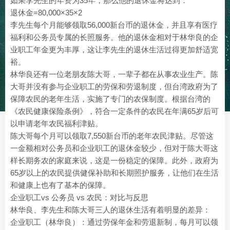
如果李先生的年资为35年，那么他的退休金将达到：
退休金=80,000×35×2
李先生每个月能够领取56,000新台币的退休金，并且享有医疗
福利和公务员专属的长照服务。他的退休金相对于林华良的企
业职工年金更为丰厚，这让李先生的退休生活过得更加舒适宽
裕。
林华良还有一位老朋友陈大哥，一辈子都在从事农业生产。陈
大哥并没有参与企业职工的劳保和劳退制度，但台湾政府为了
保障农民的老年生活，实施了专门的农保制度。根据台湾的
《农民健康保险条例》，符合一定条件的农民在年满65岁后可
以申请老年农民福利津贴。
陈大哥每个月可以领取7,550新台币的老年农民津贴。尽管这
一金额相对公务员和企业职工的退休金较少，但对于陈大哥这
样长期务农的家庭来说，这是一份稳定的保障。此外，政府为
65岁以上的农民提供健保补助和长期照护服务，让他们在生活
和健康上也有了基本的保障。
企业职工vs 公务员 vs 农民：对比与反思
林华良、李先生和陈大哥三人的退休生活有着明显的差异：
企业职工（林华良）：通过劳保年金和劳退新制，每月可以领