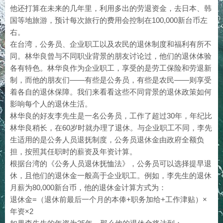
他还打算在未来的几年里，利用多出的劳退资金，去日本、韩
国等地旅游，预计每次旅行的费用会控制在100,000新台币左
右。
在台湾，公务员、企业职工以及农民的退休制度和福利有所不
同。林华良曾与不同职业背景的朋友讨论过，他们的退休体验
各有特色。林华良作为企业职工，享受的是劳工保险和劳退新
制，而他的朋友们——有些是公务员，有些是农民——则享受
着各自的退休保障。我们来看看这些不同背景的退休政策如何
影响每个人的退休生活。
林华良的好友李先生是一名公务员，工作了超过30年，年纪比
林华良稍长，在60岁时就办理了退休。与企业职工不同，李先
生适用的是公务人员退抚制度，公务员退休金由政府全额负
担，按照其任职时的薪资及年资计算。
根据台湾的《公务人员退休抚恤法》，公务员可以选择提早退
休，且他们的退休金一般高于企业职工。例如，李先生的退休
月薪为80,000新台币，他的退休金计算方式为：
退休金=（退休前最后一个月的本俸+职务加给+工作津贴）×
年资×2