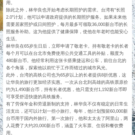
用。
除此之外，林华良也开始考虑长期照护的需求。台湾有“长照
2.0”计划，他可以申请政府提供的长期照护服务。如果未来他
需要居家照护或日间照护，每月最多可领取36,000新台币的长
照服务补助。这为他提供了健康保障，使他在年老时也能安心
生活。
林华良在65岁生日后，立即申请了敬老卡。持有敬老卡的长者
每个月可以在台北市免费使用公共交通工具的补贴，额度为
480新台币。他经常利用这张卡搭乘捷运和公车，前往台北的
各个角落，探索他以前忙于工作而错过的城市风光。
此外，台湾的高铁公司也为65岁以上的长者提供8折优惠，这
让华良的旅行更加经济实惠。一次从台北到高雄的高铁票原价
约为1,490新台币，持有长者优惠，他只需支付1,192新台币即
可享受舒适快捷的高铁服务。
有了劳保年金和劳退新制的支持，林华良不仅有稳定的日常生
活支出，还可以计划一些小旅行。每年，他计划预留60,000新
台币用于国内外旅行。第一次旅行，他和太太去了阿里山，两
人花费了大约20,000新台币，涵盖了火车票、住宿和餐饮费
用。