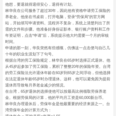
他想，要退就得退得安心，退得有计划。
林华良在公司服务了超过30年，因此他有资格申请劳工保险的
养老金。他坐在书桌前，打开电脑，登录“劳保局”的官方网
站，开始填写申请资料。流程并不复杂，系统上清楚列出了所
需的文件和步骤。他准备好身份证影本、银行账户资料和工作
年资证明，点击“申请”后，系统提示他大约需要一个月的审核
时间。
申请的那一刻，华良突然有些感慨，仿佛这一点击便与自己几
十年的职业生涯划下了句号。
根据台湾的劳工保险规定，林华良在65岁时选择正式退休。他
从45岁起参加了劳工保险，累积了整整20年的保险年资。台湾
的劳工保险法允许退休年龄在60岁到65岁之间浮动，但他选择
在法定退休年龄65岁时办理退休。这样，他可以避免因为提前
退休而导致每月养老金减少的情况。
在台湾，65岁退休的选择使他可以按最高比例领取劳保养老
金。根据劳保局的计算，他的平均月工资是60,000新台币。
林华良办理退休后，劳保年金是他最重要的经济来源之一。台
湾劳保年金的计算方式为：