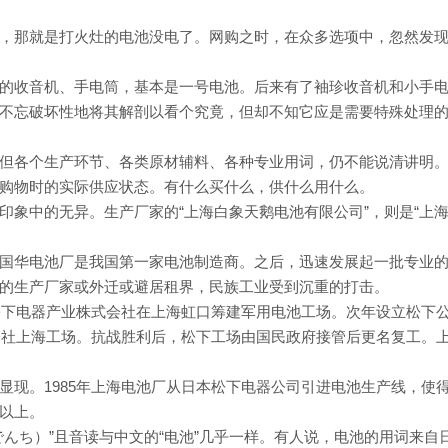
，那就是打火灶的电池没电了。网购之时，在众多选项中，忽然发
的收音机、手电筒，基本是一号电池。后来有了袖珍收音机和小手
不忘破坏性地将其解剖以看个究竟，但却不知它应是需要特殊处理
但各个生产环节、各类原材辅料、各种专业用词，仍不能说清讲明
购物时的实际供应状态。有什么买什么，供什么用什么。
印象中的无异。生产厂家的“上海白象天鹅电池有限公司”，则是“上
国华电池厂是我国第一家电池制造商。之后，迅速发展起一批专业
地的生产厂家或外迁或避居租界，民族工业受到沉重的打击。
本松下电器产业株式会社在上海虹口筹建军用电池工场。次年设立松下
式会社上海工场。抗战胜利后，松下工场由国民政府接管后更名复工。
显现。1985年上海电池厂从日本松下电器公司引进电池生产线，使
以上。
んち）”且音读与中文的“电池”几乎一样。有人说，电池的用词来自