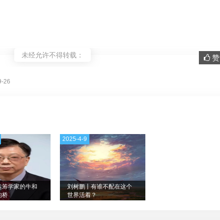
未经允许不得转载：
赞 
。
-26
2025-4-9
运筹学家的牛和
刘树鹏丨有谁不配在这个
的桥
世界活着？