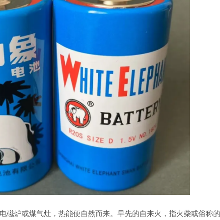
电磁炉或煤气灶，热能便自然而来。早先的自来火，指火柴或俗称