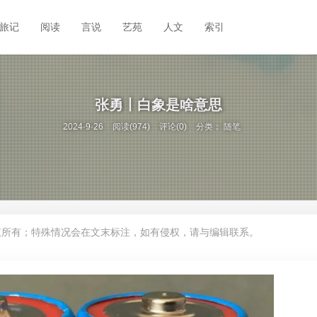
旅记
阅读
言说
艺苑
人文
索引
张勇丨白象是啥意思
2024-9-26
阅读(974)
评论(0)
分类：
随笔
权所有；特殊情况会在文末标注，如有侵权，请与编辑联系。