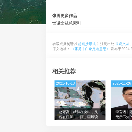
张勇更多作品
世说文丛总索引
转载或复制请以
超链接形式
并注明出处
世说文丛
原文地址：
《张勇丨白象是啥意思》
发布于2024-9
相关推荐
2021-10-13
2025-11-26
赵守高丨精神在尖叫，灵
李言谙丨
魂在狂舞——阿占画展读
无所不知
后