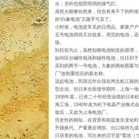
火，另外也指照明用的煤气灯。
虽然火能够自然来，但也有来不了的时候
的“白象电池”又随手可及了。
小时候，电池是常见的日用品。家家户户
五号电池用得又比较多。用完的电池，还
圾。
到目前为止，虽然知晓电池制造的原理，
如何区分碱性电池和碳性电池，往往归于
买到的两节一号电池，大象的商标图案与
厂”改制重组后的新名称。
说起电池，民国元年出现在闸北虬江路的
型企业。但日本全面侵华期间，上海一
1938年底，已有二十年经营业绩的日
海工场，1940年改为松下电器产业株
放后，又改为上海电池厂。
历史性的相似，在背景和前提发生变化时
升级换代、产量逐步增加、出口保持九成
日语里的电池，写出来的汉字是“電池（で