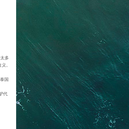
费太多
含义。
以泰国
驴代