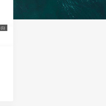
(
1
)