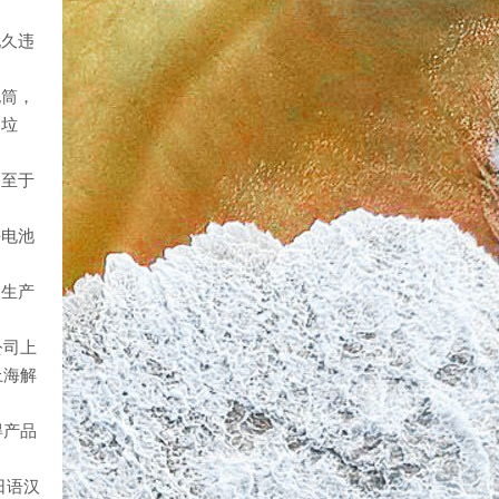
现久违
电筒，
的垃
。至于
海电池
的生产
公司上
上海解
得产品
日语汉