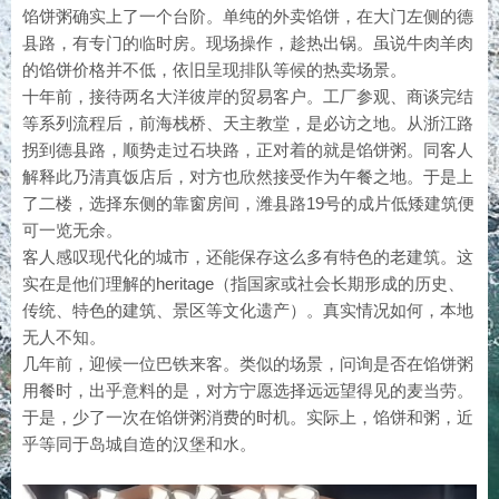
馅饼粥确实上了一个台阶。单纯的外卖馅饼，在大门左侧的德
县路，有专门的临时房。现场操作，趁热出锅。虽说牛肉羊肉
的馅饼价格并不低，依旧呈现排队等候的热卖场景。
十年前，接待两名大洋彼岸的贸易客户。工厂参观、商谈完结
等系列流程后，前海栈桥、天主教堂，是必访之地。从浙江路
拐到德县路，顺势走过石块路，正对着的就是馅饼粥。同客人
解释此乃清真饭店后，对方也欣然接受作为午餐之地。于是上
了二楼，选择东侧的靠窗房间，潍县路19号的成片低矮建筑便
可一览无余。
客人感叹现代化的城市，还能保存这么多有特色的老建筑。这
实在是他们理解的heritage（指国家或社会长期形成的历史、
传统、特色的建筑、景区等文化遗产）。真实情况如何，本地
无人不知。
几年前，迎候一位巴铁来客。类似的场景，问询是否在馅饼粥
用餐时，出乎意料的是，对方宁愿选择远远望得见的麦当劳。
于是，少了一次在馅饼粥消费的时机。实际上，馅饼和粥，近
乎等同于岛城自造的汉堡和水。