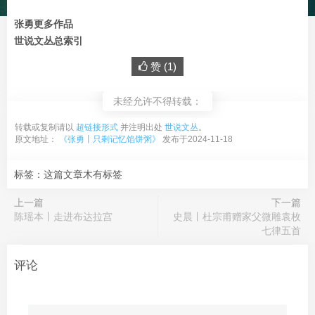
张勇更多作品
世说文丛总索引
赞 (
1
)
未经允许不得转载：
转载或复制请以
超链接形式
并注明出处
世说文丛
。
原文地址：
《张勇丨只剩记忆馅饼粥》
发布于2024-11-18
标签：这篇文章木有标签
上一篇
下一篇
陈瑶本丨走进布达拉宫
史晨丨杜宗甫赠家父微雕袁枚
七律五首
评论