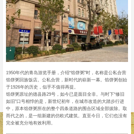
1950年代的青岛游览手册，介绍“馅饼粥”时，名称是公私合营
馅饼粥回族饭店。公私合营，新时代的崭新一幕。馅饼粥创始
于1926年的历史，似乎不值得再提。
馅饼粥原址的德县路29号，如今已是面目全非。与时下“修旧
如旧”口号相悖的是，新世纪初年，在城市改造的大踏步行进
中，原本馅饼粥所在的整个四条道路的围合区域全部拔除。取
而代之的，是一组新建的仿欧式建筑。直至今日，它们也没有
完全被充分地有效利用。