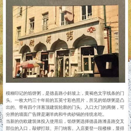
模糊印记的馅饼粥，是德县路小斜坡上，黄褐色文字线条的门
头。一枚大约三十年前的五英寸彩色照片，所见的馅饼粥是凸
出的、带有四个洋葱顶建筑轮廓的门头。入口大门的两侧，可
分辨的墙面广告牌是涮羊肉和牛肉砂锅的传统名吃。
当新的仿欧建筑体投入使用后，馅饼粥选择德县路潍县路交叉
部位的入口，敲锣打鼓、开门纳客。入店要登一段楼梯，显得