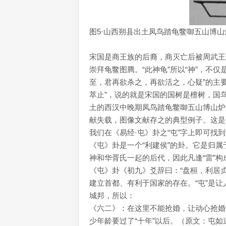
图5·山西朔县出土凤鸟踏龟鳖啣五山博山
宋国是商王族的后裔，商灭亡后被周武王
崇拜龟鳖图腾。“此神龟”所以“神”，不
至，君再欲杀之，再欲活之，心疑”的主要
萃止”，说的就是宋国的国树是檀树，国
土的西汉中晚期凤鸟踏龟鳖啣五山博山炉
献失载，图像文献存之的典型例子。这是
我们在《易经·屯》卦之“屯”字上即可
《屯》卦是一个“利建侯”的卦。它是归属
神和华胥氏一起的后代，因此凡逢“雷”
《屯》卦《初九》爻辞曰：“盘桓，利居贞
建立首都、有利于国家的存在。“屯”是让
城邦，所以：
《六二》：在这里不能抢婚，让动心抢婚
少年龄要过了“十年”以后。（原文：屯