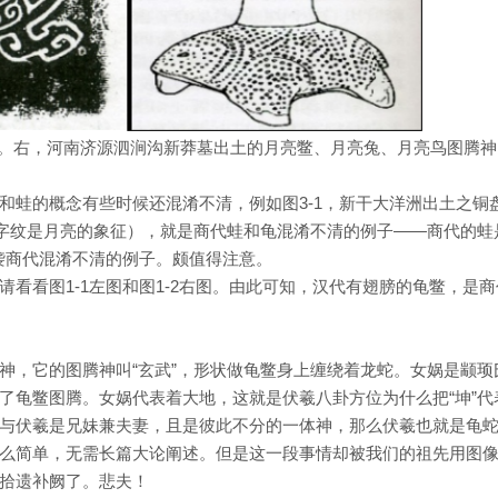
神。右，河南济源泗涧沟新莽墓出土的月亮鳖、月亮兔、月亮鸟图腾神
和蛙的概念有些时候还混淆不清，例如图3-1，新干大洋洲出土之铜
”字纹是月亮的象征），就是商代蛙和龟混淆不清的例子——商代的蛙
沿袭商代混淆不清的例子。颇值得注意。
看看图1-1左图和图1-2右图。由此可知，汉代有翅膀的龟鳖，是商
神，它的图腾神叫“玄武”，形状做龟鳖身上缠绕着龙蛇。女娲是颛顼
了龟鳖图腾。女娲代表着大地，这就是伏羲八卦方位为什么把“坤”代
与伏羲是兄妹兼夫妻，且是彼此不分的一体神，那么伏羲也就是龟
么简单，无需长篇大论阐述。但是这一段事情却被我们的祖先用图
拾遗补阙了。悲夫！