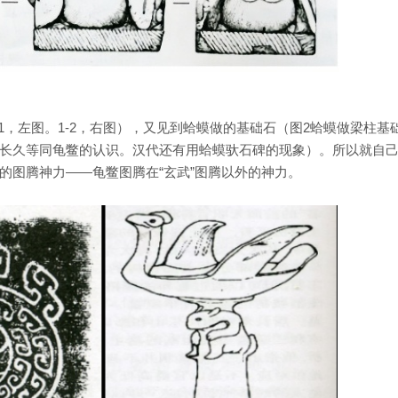
1，左图。1-2，右图），又见到蛤蟆做的基础石（图2蛤蟆做梁柱基
长久等同龟鳖的认识。汉代还有用蛤蟆驮石碑的现象）。所以就自
的图腾神力——龟鳖图腾在“玄武”图腾以外的神力。