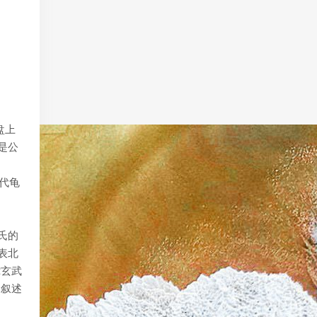
盘上
是公
代龟
氏的
表北
蛇玄武
像叙述