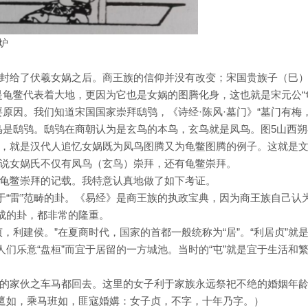
炉
封给了伏羲女娲之后。商王族的信仰并没有改变；宋国贵族子（巳
仅是龟鳖代表着大地，更因为它也是女娲的图腾化身，这也就是宋元公“
原因。我们知道宋国国家崇拜鸱鸮，《诗经·陈风·墓门》“墓门有梅
鸟是鸱鸮。鸱鸮在商朝认为是玄鸟的本鸟，玄鸟就是凤鸟。图5山西朔
，就是汉代人追忆女娲既为凤鸟图腾又为龟鳖图腾的例子。这就是
说女娲氏不仅有凤鸟（玄鸟）崇拜，还有龟鳖崇拜。
找到龟鳖崇拜的记载。我特意认真地做了如下考证。
于“雷”范畴的卦。《易经》是商王族的执政宝典，因为商王族自己认
构成的卦，都非常的隆重。
，利建侯。”在夏商时代，国家的首都一般统称为“居”。“利居贞”就
人们乐意“盘桓”而宜于居留的一方城池。当时的“屯”就是宜于生活和
的家伙之车马都回去。这里的女子利于家族永远祭祀不绝的婚姻年
如邅如，乘马班如，匪寇婚媾：女子贞，不字，十年乃字。）