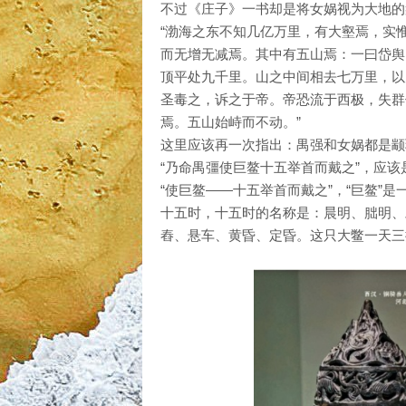
不过《庄子》一书却是将女娲视为大地的
“渤海之东不知几亿万里，有大壑焉，实
而无增无减焉。其中有五山焉：一曰岱舆
顶平处九千里。山之中间相去七万里，以
圣毒之，诉之于帝。帝恐流于西极，失群
焉。五山始峙而不动。”
这里应该再一次指出：禺强和女娲都是颛
“乃命禺彊使巨鳌十五举首而戴之”，应
“使巨鳌——十五举首而戴之”，“巨鳌”
十五时，十五时的名称是：晨明、朏明、
舂、悬车、黄昏、定昏。这只大鳖一天三