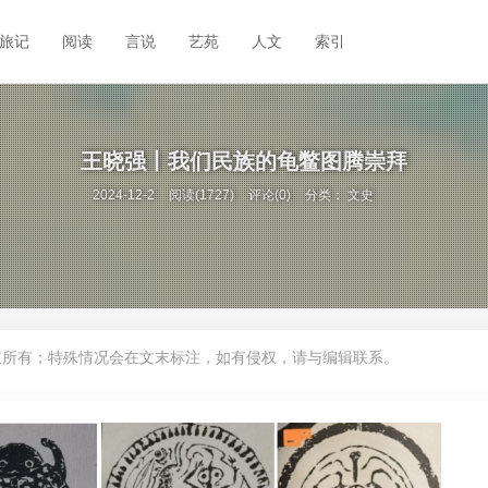
旅记
阅读
言说
艺苑
人文
索引
王晓强丨我们民族的龟鳖图腾崇拜
2024-12-2
阅读(1727)
评论(0)
分类：
文史
权所有；特殊情况会在文末标注，如有侵权，请与编辑联系。