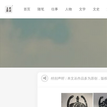
首页
随笔
往事
人物
文学
文史
特别声明：
本文丛作品多为原创，版