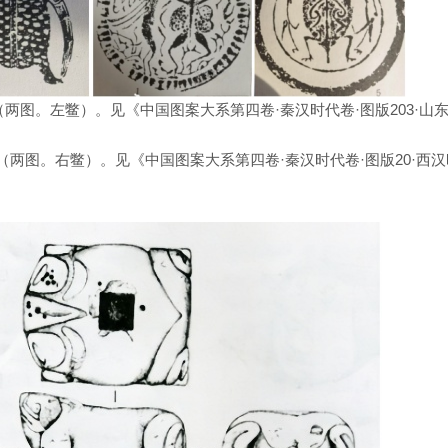
（两图。左鳖）。见《中国图案大系第四卷·秦汉时代卷·图版203·山
鳖（两图。右鳖）。见《中国图案大系第四卷·秦汉时代卷·图版20·西