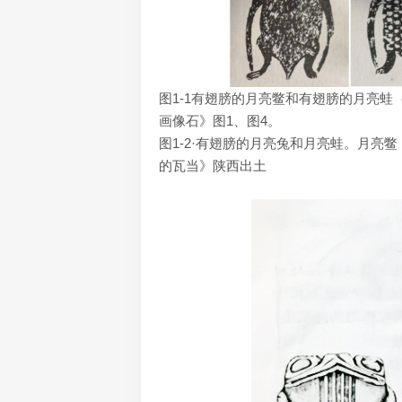
图1-1有翅膀的月亮鳖和有翅膀的月亮蛙
画像石》图1、图4。
图1-2·有翅膀的月亮兔和月亮蛙。月亮
的瓦当》陕西出土