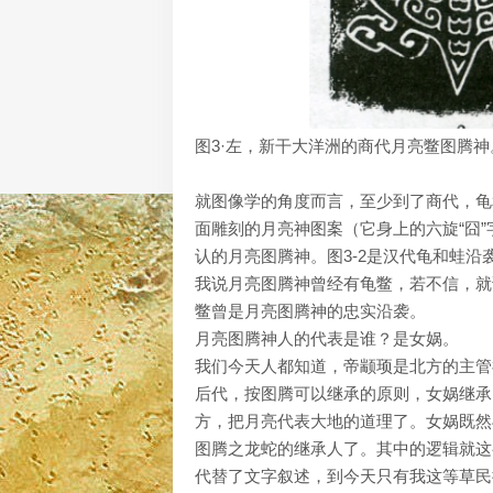
图3·左，新干大洋洲的商代月亮鳖图腾
就图像学的角度而言，至少到了商代，龟
面雕刻的月亮神图案（它身上的六旋“囧
认的月亮图腾神。图3-2是汉代龟和蛙
我说月亮图腾神曾经有龟鳖，若不信，就请
鳖曾是月亮图腾神的忠实沿袭。
月亮图腾神人的代表是谁？是女娲。
我们今天人都知道，帝颛顼是北方的主管
后代，按图腾可以继承的原则，女娲继承
方，把月亮代表大地的道理了。女娲既然
图腾之龙蛇的继承人了。其中的逻辑就这
代替了文字叙述，到今天只有我这等草民