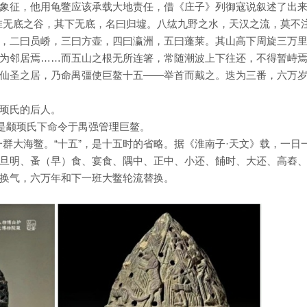
象征，他用龟鳖应该承载大地责任，借《庄子》列御寇说叙述了出
惟无底之谷，其下无底，名曰归墟。八纮九野之水，天汉之流，莫不
，二曰员峤，三曰方壶，四曰瀛洲，五曰蓬莱。其山高下周旋三万
为邻居焉……而五山之根无所连箸，常随潮波上下往还，不得暂峙
仙圣之居，乃命禺彊使巨鳌十五——举首而戴之。迭为三番，六万
顼氏的后人。
该是颛顼氏下命令于禺强管理巨鳌。
是一群大海鳖。“十五”，是十五时的省略。据《淮南子·天文》载，一日
旦明、蚤（早）食、宴食、隅中、正中、小还、餔时、大还、高舂
换气，六万年和下一班大鳖轮流替换。