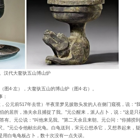
右。汉代大鳌驮五山博山炉
图4·左），大鳌驮五山的博山炉（图4·右）。
事：
在位，公元前517年去世）半夜里梦见披散头发的人在侧门窥视，说：“
伯的居所，渔夫余且捕捉了我。”元公醒来，派人占卜，说：“这是只
回答有。元公说：“叫他来见我。”第二天余且来朝。元公问：“你捕捞
五尺。”元公令他献出此龟。白龟送到，宋元公想杀它，又想养起来，
于是用白龟龟板占卜，数十次没有一点失误。