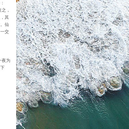
来：
注之，
里，其
焉。仙
岁一交
一夜为
、下