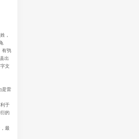
）姓，
龟
，有鸮
县出
文字文
为是雷
是利于
繁衍的
龄，最