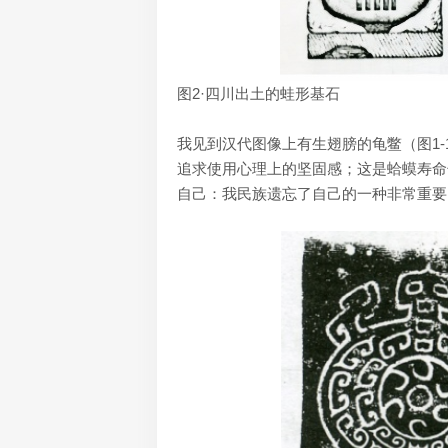
图2·四川出土的蛙形基石
我见到汉代图像上有生翅膀的龟鳖（图1-
追求使用心理上的坚固感；这是蛤蟆寿命
自己：我民族遗忘了自己的一种非常重要