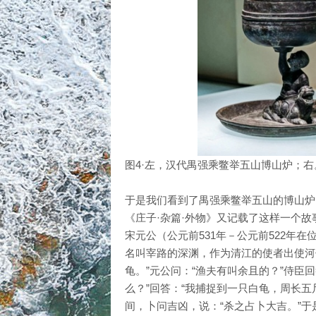
图4·左，汉代禺强乘鳖举五山博山炉；
于是我们看到了禺强乘鳖举五山的博山炉（
《庄子·杂篇·外物》又记载了这样一个故
宋元公（公元前531年－公元前522年
名叫宰路的深渊，作为清江的使者出使河
龟。”元公问：“渔夫有叫余且的？”侍臣
么？”回答：“我捕捉到一只白龟，周长
间，卜问吉凶，说：“杀之占卜大吉。”