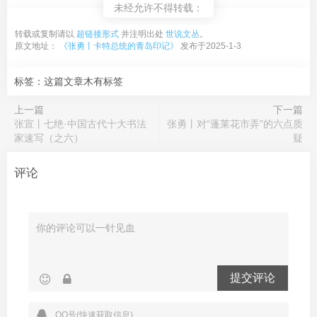
未经允许不得转载：
转载或复制请以
超链接形式
并注明出处
世说文丛
。
原文地址：
《张勇丨卡特总统的青岛印记》
发布于2025-1-3
标签：这篇文章木有标签
上一篇
下一篇
张宣丨七绝·中国古代十大书法
张勇丨对“蓬莱花市弄”的六点质
家速写（之六）
疑
评论
提交评论