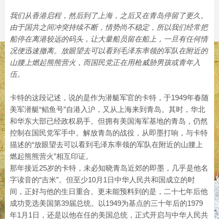
我们从香港启程，然后到了上海，之后又在青岛停留了更久。
由于国共之间冲突持续不断，情势尚不稳定，所以我们经常把
船停在离港较远的码头，让大量船员留在船上，一旦有任何情
况便迅速撤离。放眼望去可以看到毛泽东率领的军队在附近的
山腰上燃起熊熊营火，而国民党正在用枪威胁男孩或青年入
伍。
卡特的这段记述，说的是作为潜艇军官的卡特，于‌1949年春随
美军潜艇“鲳鱼号”自港入沪，又从上海来到青岛。其时，华北
和华东大部已经政权易手。但拥有美国海军基地的青岛，仍然
控制在国民党军手中。解放青岛的战役，从即墨打响，与卡特
描述的“放眼望去可以看到毛泽东率领的军队在附近的山腰上
燃起熊熊营火”相互印证。
那年接近25岁的卡特，未必知晓青岛近郊的即墨，几乎是他名
字读音的“吉米”。但至少10月1日中华人民共和国成立的时
间，正好与他的生日重合。更未能预料到的是，二十七年后他
成功竞选美国第39届总统。以1949为基点的三十年后的1979
年1月1日，还是以他在任的美国总统，正式开启与中华人民共