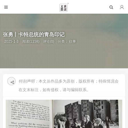
张勇丨卡特总统的青岛印记
2025-1-3
阅读(1158)
评论(0)
分类：
往事
特别声明：
本文丛作品多为原创，版权所有；特殊情况会
在文末标注，如有侵权，请与编辑联系。