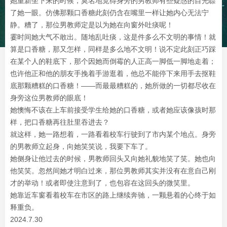
她重新坐下来的时候，莫名地觉得身旁的男教师有些疑惑的目光瞟
了她一眼。仿佛那颗口香糖此刻仍含在嘴里一样让她内心无法宁
静。糟了，那位男教师定是以为她在向窗外吐痰呢！
霎时间她大气不敢出。随地乱吐痰，这是件多么不文明的事情！就
算是口香糖，那又怎样，同样是多么地不文明！说不定此刻正巧踩
在某个人的鞋底下，那个因她而倒霉的人正高一脚低一脚地走着；
也许他正和他的朋友手挽着手游逛着，他总不能停下来用手去抠鞋
底那颗糟糕的口香糖！——而最最糟糕的，她所做的一切都尽收在
身旁这位男教师的眼底！
她懊悔不该在上车前接受学生给她的口香糖，或者她应该像孩时那
样，把口香糖再往肚里吞进去？
就这样，她一路想着，一路看着校车行驶到了市内某个地点。身旁
的男教师立起身，向她笑笑说，我要下车了。
她侧身让他过去的时候，男教师回头又向她礼貌地笑了笑。她也向
他笑笑。忽然间她才明白过来，那位男教师其实并没有在意自己刚
才的举动！或者即使注意到了，也包容在这回头的微笑里。
她靠近车窗看着校车在市区的路上继续奔驰，一颗悬着的心终于如
释重负。
2024.7.30