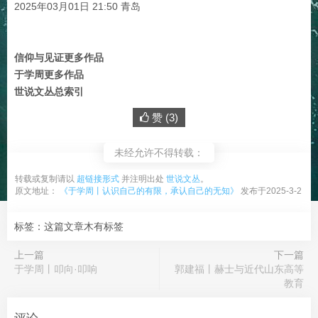
2025年03月01日 21:50 青岛
信仰与见证更多作品
于学周更多作品
世说文丛总索引
赞 (
3
)
未经允许不得转载：
转载或复制请以
超链接形式
并注明出处
世说文丛
。
原文地址：
《于学周丨认识自己的有限，承认自己的无知》
发布于2025-3-2
标签：这篇文章木有标签
上一篇
下一篇
于学周丨叩向·叩响
郭建福丨赫士与近代山东高等
教育