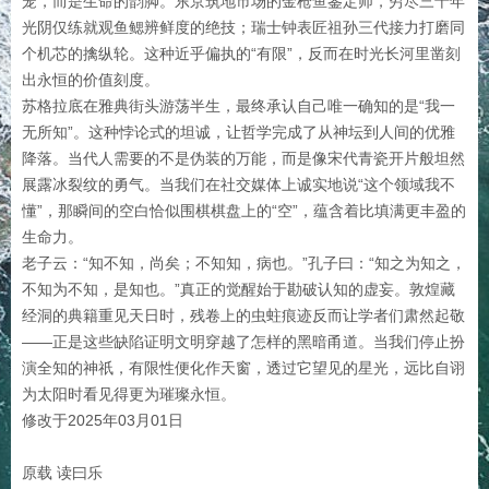
笼，而是生命的韵脚。东京筑地市场的金枪鱼鉴定师，穷尽三十年
光阴仅练就观鱼鳃辨鲜度的绝技；瑞士钟表匠祖孙三代接力打磨同
个机芯的擒纵轮。这种近乎偏执的“有限”，反而在时光长河里凿刻
出永恒的价值刻度。
苏格拉底在雅典街头游荡半生，最终承认自己唯一确知的是“我一
无所知”。这种悖论式的坦诚，让哲学完成了从神坛到人间的优雅
降落。当代人需要的不是伪装的万能，而是像宋代青瓷开片般坦然
展露冰裂纹的勇气。当我们在社交媒体上诚实地说“这个领域我不
懂”，那瞬间的空白恰似围棋棋盘上的“空”，蕴含着比填满更丰盈的
生命力。
老子云：“知不知，尚矣；不知知，病也。”孔子曰：“知之为知之，
不知为不知，是知也。”真正的觉醒始于勘破认知的虚妄。敦煌藏
经洞的典籍重见天日时，残卷上的虫蛀痕迹反而让学者们肃然起敬
——正是这些缺陷证明文明穿越了怎样的黑暗甬道。当我们停止扮
演全知的神祇，有限性便化作天窗，透过它望见的星光，远比自诩
为太阳时看见得更为璀璨永恒。
修改于2025年03月01日
原载 读曰乐