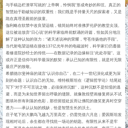
与手稿边栏潦草写就的“上帝啊，怜悯我”形成奇妙的和弦。真正的
智慧始于勘破知识的双重性：我们既是手持量天尺的探索者，又是
跪在真理圣殿前的孩童。
伽利略在软禁中改良望远镜，镜筒始终对准佛罗伦萨的教堂尖顶。
这位被迫放弃“日心说”的科学家临终前默诵的诗篇，恰如其分地注
解了这种认知的张力：“诸天述说神的荣耀，穹苍传扬他的手段”。
当代射电望远镜在接收137亿光年外的电磁波时，科学家们仍遵循
着修道院抄经士的传统——在数据记录的边缘标注“此处存疑”。这
或许正是信仰与科学最深的默契：承认已知的有限性，就是对无限
最庄严的致敬。
希腊德尔斐神庙的箴言“认识你自己”，在二十一世纪演化成更为深
刻的命题：认识自己的无知。维特根斯坦在《逻辑哲学论》结尾处
写下“对于不可言说之物，必须保持沉默”，这种沉默不是怯懦的逃
避，而是为未知世界留出呼吸的缝隙。就像敦煌壁画修复师从不试
图填补所有剥落的色彩，那些斑驳处反而让佛陀的微笑更具时空穿
透力——承认认知的残缺，恰是智慧生长的沃土。
庄子笔下的大鹏鸟飞越九万里高空，仍需凭借六月息；爱因斯坦发
现相对论后，余生都在寻找统一场论的钥匙。有限性从来不是牢