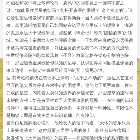
约伯在炉灰中与上帝辩论时，旋风中的回答竟是一连串宇宙之
谜：“你能系住昴星的结吗？能松开参星的带吗？”这个古老的诘问
在哈勃望远镜发现宇宙膨胀后获得新解：当人类终于测出星系红
移，却更清晰地看见自己如同站在诺亚方舟甲板上的观测者，海浪
的弧度永远大于视线半径。那些被《申命记》称为“隐秘的事”的领
域，实则是上帝留给人类的呼吸空间——正如拜占庭教堂永远保留
未被马赛克覆盖的暗角，好让圣灵的光以我们不可见的方式流动。
中世纪修道院的彩绘玻璃将《圣经》故事定格在铅条分割的色块
中，那些黑色金属线恰似认知的边界。认识边界如同触摸圣像画的
镶金边沿，在指尖沾满星辰碎屑的刹那，窥见永恒。
达·芬奇临终前仍在笔记本上涂鸦：“太阳是不动的”，这位文艺复兴
巨匠的笔尖最终停止在对宇宙的困惑里。他的七千页手稿像一片未
完成的星空，闪耀着人类认知边界的神秘光芒。那些潦草的速写与
未解的方程，恰是有限性赠予人类最珍贵的冠冕——在浩瀚的知识
海洋中，懂得驻足凝视自己的倒影，本身就是一种神性。有限性不
是枷锁，而是造物主盖在知识卷轴上的火漆印。
当哥白尼推翻地心说时，他给友人的信中写道：“天体的音乐只为
上帝完整演奏”。这位颠覆人类宇宙观的修士，临终前却在病榻上
反复修改《天体运行论》的星表——那些精确到角分的观测数据，