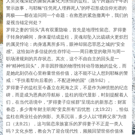
人类灵魂深处的撕裂具象化为永恒的盐柱。这个跨越四千年的
警示故事，与耶稣“任凭死人埋葬死人”的呼召形成信仰光谱的
两极——都在追问同一个命题：在救恩的紧急撤离中，我们的
凝视当锚定何处？
罗得之妻的“回头”具有双重隐喻，首先是地理性留恋。罗得妻
子转身的瞬间，身体凝结成盐柱，灵魂却坠入比硫磺火更炽烈
的属灵悖论：肉身逃离所多玛，眼神却留恋罪恶之城的“安全
感”。这恰如许多信徒的生存悖论——周日教堂的敬拜与周一
职场潜规则的共存状态。其次，这个不由自主的回头是一
种“精神性回头”，并非因脖颈的物理性转动导致她的盐化，而
是她此刻仍在心里称量世俗价值，这不能不让人想到耶稣的警
戒：“手扶着犁向后看的，不配进神的国”（路9:62）。
罗得妻子的盐柱至今矗立在死海之滨，不是作为神愤怒的纪念
碑，而是成为恩典的导航标，盐柱的现代显影，时刻提醒着人
们，在当代语境中，“罗得妻子症候群”呈现出的新形态：财富
眷恋，多少青年财主听闻“变卖所有”后忧愁（太19:22），恰似
盐柱在商业社会的倒影。关系沉溺，多少人以“埋葬父亲”为借
口（太8:21），这与留恋亲族宴乐的罗得妻子不正是一类人
吗？文化乡愁，教会为了迎合现代性，频频回望世俗价值体