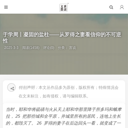
于学周丨凝固的盐柱——从罗得之妻看信仰的不可逆
性
2025-3-3
阅读(1458)
评论(0)
分类：
言说
特别声明：
本文丛作品多为原创，版权所有；特殊情况会
在文末标注，如有侵权，请与编辑联系。
当时，耶和华将硫磺与火从天上耶和华那里降于所多玛和蛾摩
拉， 25 把那些城和全平原，并城里所有的居民，连地上生长
的，都毁灭了。 26 罗得的妻子在后边回头一看，就变成了一