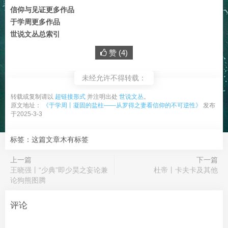
信仰与见证更多作品
于学周更多作品
世说文丛总索引
赞 (
4
)
未经允许不得转载：
转载或复制请以
超链接形式
并注明出处
世说文丛
。
原文地址：
《于学周丨凝固的盐柱——从罗得之妻看信仰的不可逆性》
发布
于2025-3-3
标签：这篇文章木有标签
上一篇
下一篇
王晓强丨“少典”即少昊之妄论兼
杜帝丨卡夫卡及其他
论狗熊图腾
评论