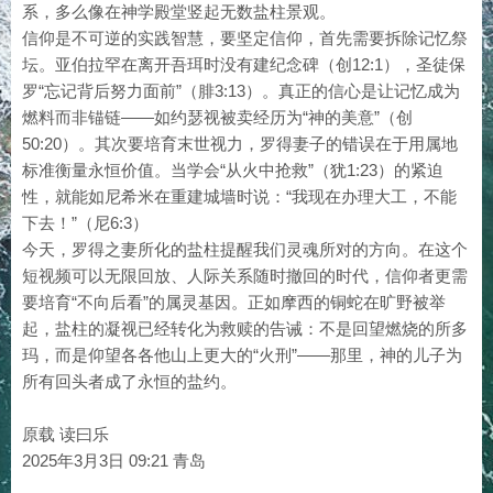
系，多么像在神学殿堂竖起无数盐柱景观。
信仰是不可逆的实践智慧，要坚定信仰，首先需要拆除记忆祭
坛。亚伯拉罕在离开吾珥时没有建纪念碑（创12:1），圣徒保
罗“忘记背后努力面前”（腓3:13）。真正的信心是让记忆成为
燃料而非锚链——如约瑟视被卖经历为“神的美意”（创
50:20）。其次要培育末世视力，罗得妻子的错误在于用属地
标准衡量永恒价值。当学会“从火中抢救”（犹1:23）的紧迫
性，就能如尼希米在重建城墙时说：“我现在办理大工，不能
下去！”（尼6:3）
今天，罗得之妻所化的盐柱提醒我们灵魂所对的方向。在这个
短视频可以无限回放、人际关系随时撤回的时代，信仰者更需
要培育“不向后看”的属灵基因。正如摩西的铜蛇在旷野被举
起，盐柱的凝视已经转化为救赎的告诫：不是回望燃烧的所多
玛，而是仰望各各他山上更大的“火刑”——那里，神的儿子为
所有回头者成了永恒的盐约。
原载 读曰乐
2025年3月3日 09:21 青岛