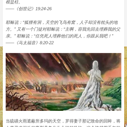
根盐柱。
——《创世记》19:24-26
耶稣说：“狐狸有洞，天空的飞鸟有窝，人子却没有枕头的地
方。” 又有一个门徒对耶稣说：“主啊，容我先回去埋葬我的父
亲。” 耶稣说：“任凭死人埋葬他们的死人，你跟从我吧！”
——《马太福音》8:20-22
当硫磺火雨遮蔽所多玛的天空，罗得妻子那记致命的回眸，将