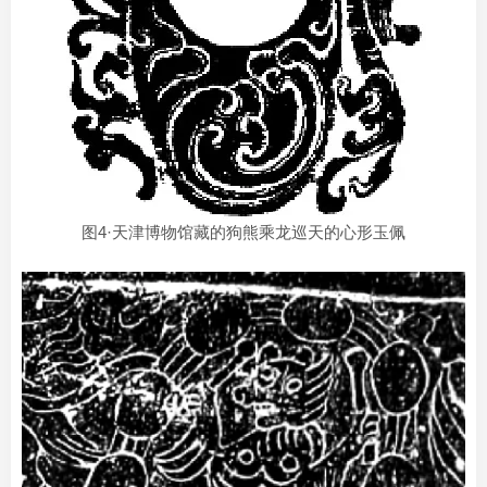
图4·天津博物馆藏的狗熊乘龙巡天的心形玉佩