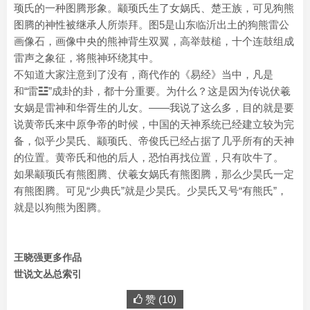
顼氏的一种图腾形象。颛顼氏生了女娲氏、楚王族，可见狗熊
图腾的神性被继承人所崇拜。图5是山东临沂出土的狗熊雷公
画像石，画像中央的熊神背生双翼，高举鼓槌，十个连鼓组成
雷声之象征，将熊神环绕其中。
不知道大家注意到了没有，商代作的《易经》当中，凡是
和“雷☳”成卦的卦，都十分重要。为什么？这是因为传说伏羲
女娲是雷神和华胥生的儿女。——我说了这么多，目的就是要
说黄帝氏来中原争帝的时候，中国的天神系统已经建立较为完
备，似乎少昊氏、颛顼氏、帝俊氏已经占据了几乎所有的天神
的位置。黄帝氏和他的后人，恐怕再找位置，只有吹牛了。
如果颛顼氏有熊图腾、伏羲女娲氏有熊图腾，那么少昊氏一定
有熊图腾。可见“少典氏”就是少昊氏。少昊氏又号“有熊氏”，
就是以狗熊为图腾。
王晓强更多作品
世说文丛总索引
赞 (
10
)