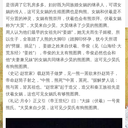
是强调了它乳房多多。妇好既为同族婚女娲的继承人，可谓女
娲的传人，这可见女娲的生殖图腾也是狗熊。女娲和伏羲是不
可分置的神灵，女娲有熊崇拜，伏羲也会有熊崇拜。伏羲女娲
称为“大昊”，大昊来自少昊。大昊继承了少昊的熊图腾。
周人认为他们最早的女祖先叫“姜嫄”，她无夫而生子姬稷。所
以生子，全靠踏了人熊的大脚印（踏脚印怀孕，犹今天所谓
的“劈腿、插足”）。姜嫄之姓来自伏羲、帝俊（见《山海经·大
荒东经》“姜姓”），帝俊的太太有熊图腾，帝俊必然也会和
他“夫妻兼兄妹”的女娲共同继承少昊的熊图腾。这可见少昊氏
有狗熊图腾。
《史记·赵世家》载赵简子做梦，见一熊一罴欲来扑赵简子，
帝命赵简子射之，“中熊，熊死”“中罴，罴死。”据解梦人说：
熊与罴，皆其祖也。“赵世家”起于造父，造父和秦王族祖先是
伏羲女娲，这也可见女娲氏有够熊图腾。
《礼记·月令》正义引《帝王世纪》曰：“大皞（伏羲）一号黄
熊氏。”大昊来自少昊，这可见少昊氏有狗熊图腾。