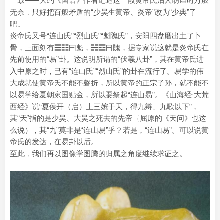
一致——大约《国语》作者记述这一段黄帝氏后人胡诌时万般
无奈，只好把百般矛盾的“少昊生黄帝、炎帝”改为“少典”了
吧。
炎帝氏又号“连山氏”“烈山氏”“魁隗氏”，安阳四盘磨出土了卜
骨，上面刻有☰☷曰魁，☵☲曰隗，据专家说这就是炎帝氏在
先前使用的“易”卦。这说明所谓的“伏羲八卦”，其在黄帝氏进
入中原之时，已有“连山氏”“烈山氏”的卦在流行了。易学的伟
大成就使黄帝氏不能不磬折，所以黄帝的正宗子孙，就不能不
以易学给夏朝家国贴金，所以要祭起“连山易”。《山海经·大荒
西经》说“夏侯开（启）上三嫔于天，得九辩、九歌以下”，
其“天”指的是少昊、大昊之死去的先帝（屈原的《天问》也这
么说），其“九”莫非是“连山易”乎？若是，“连山易”。可以说黄
帝氏的发达，在易卦以后。
至此，我们再以图像学图腾的归属之角度继续求证之。