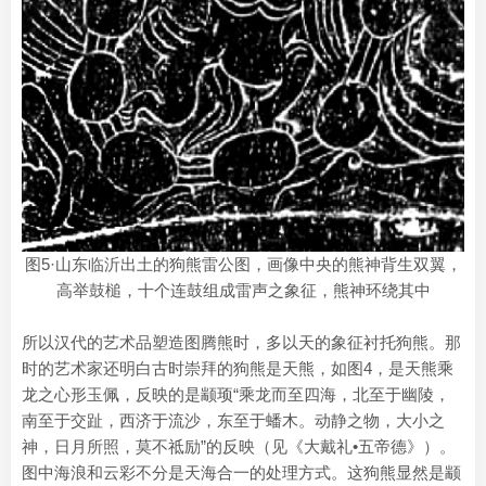
图5·山东临沂出土的狗熊雷公图，画像中央的熊神背生双翼，
高举鼓槌，十个连鼓组成雷声之象征，熊神环绕其中
所以汉代的艺术品塑造图腾熊时，多以天的象征衬托狗熊。那
时的艺术家还明白古时崇拜的狗熊是天熊，如图4，是天熊乘
龙之心形玉佩，反映的是颛顼“乘龙而至四海，北至于幽陵，
南至于交趾，西济于流沙，东至于蟠木。动静之物，大小之
神，日月所照，莫不祗励”的反映（见《大戴礼•五帝德》）。
图中海浪和云彩不分是天海合一的处理方式。这狗熊显然是颛