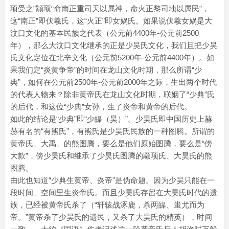
顼受之”颛顼“命南正重司天以属神，命火正黎司地以属民”，
这“南正”即伏羲氏，这“火正”即女娲氏。如果说伏羲女娲是大
汶口文化的基本民族之代表（公元前4400年-公元前2500
年），那么大汶口文化继承的正是少昊氏文化，我们且把少昊
氏文化定位在北辛文化（公元前5200年-公元前4400年）。如
果我们定“炎黄争帝”的时间在龙山文化时期，那么所谓“少
典”，如何在公元前2500年-公元前2000年之际，生出两个时代
的代表人物来？除非黄帝氏在龙山文化时期，联姻了“少典”氏
的后代，和这位“少典”女孙，生了炎帝和黄帝的后代。
如此的结论是“少典”即“少皞（昊）”。少昊氏即中国历史上赫
赫有名的“有熊氏”，有熊氏是少昊氏民族的一种图腾。所谓的
黄帝氏、大禹、的熊图腾，要么是他们原始图腾，要么是“傍
大款”，傍少昊氏和继承了少昊氏图腾的颛顼氏、大昊氏的熊
图腾。
由此也知道“少典生黄帝、炎帝”是伪命题。因为少昊只能在一
段时间、空间里生炎帝氏。而且少昊氏存留在大昊氏时代的遗
族，已经被黄帝氏杀了（“轩辕战涿鹿，杀两皞、蚩尤而为
帝。”黄帝杀了少昊氏的遗民，又杀了大昊氏的精英），时间