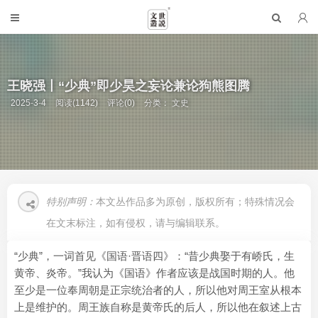
王晓强丨“少典”即少昊之妄论兼论狗熊图腾
2025-3-4
阅读(1142)
评论(0)
分类：
文史
特别声明：
本文丛作品多为原创，版权所有；特殊情况会
在文末标注，如有侵权，请与编辑联系。
“少典”，一词首见《国语·晋语四》：“昔少典娶于有峤氏，生
黄帝、炎帝。”我认为《国语》作者应该是战国时期的人。他
至少是一位奉周朝是正宗统治者的人，所以他对周王室从根本
上是维护的。周王族自称是黄帝氏的后人，所以他在叙述上古