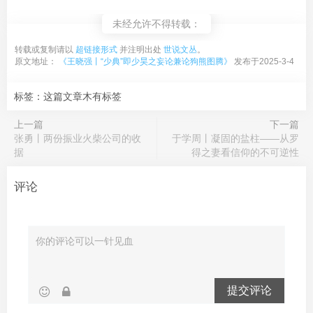
未经允许不得转载：
转载或复制请以
超链接形式
并注明出处
世说文丛
。
原文地址：
《王晓强丨“少典”即少昊之妄论兼论狗熊图腾》
发布于2025-3-4
标签：这篇文章木有标签
上一篇
下一篇
张勇丨两份振业火柴公司的收
于学周丨凝固的盐柱——从罗
据
得之妻看信仰的不可逆性
评论
提交评论