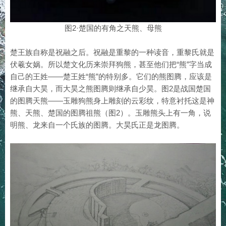
图2·楚国的有角之天熊、母熊
楚王族自称是祝融之后。祝融是重黎的一种读音，重黎氏就是
伏羲女娲。所以楚文化历来崇拜狗熊，甚至他们把“熊”字当成
自己的王姓——楚王姓“熊”的特别多。它们的熊图腾，应该是
继承自大昊，而大昊之熊图腾则继承自少昊。图2是战国楚国
的图腾天熊——玉雕狗熊身上雕刻的云彩纹，特意衬托这是神
熊、天熊、楚国的图腾祖熊（图2）。玉雕熊头上有一角，说
明熊、龙来自一个氏族的图腾。大昊氏正是龙图腾。