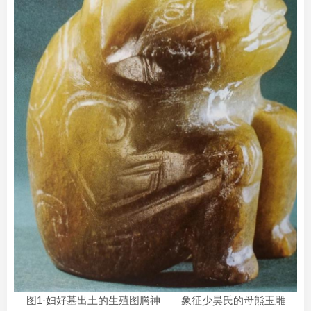
图1·妇好墓出土的生殖图腾神——象征少昊氏的母熊玉雕