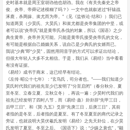
史时基本就是周王室胡诌他也胡诌。我在《有关先秦史之帝
俊、炎帝、帝舜记述模糊了吗？》一文中也就叙述过“轩辕战
涿鹿，杀两皞、蚩尤而为帝。”（见《盐铁论·结和》）我们已
知道两昊（少昊氏、大昊氏）和蚩尤都是炎帝集团的中坚，或
者可以说“炎帝氏”就是黄帝氏杀伐的对象，所以《国语》之少
典生黄帝、炎帝并无可能。只能是黄帝氏接受炎帝氏的文化，
有可能是根据自己婚姻关系，说自己是少典氏的女婿而已。
我说“少典”即“少昊”，固然用同音字的方式可以求证出结论，
但很大年轻人大多不太相信。于是，我们从《易经》当中看看
有没有证据。
《易经》成书于商末，这已经早有结论。
《左传·昭公十七年》：“玄鸟氏，司分者也。”——我们知道少
昊氏时代我们的祖先至少已发明了“分至启闭”（春分秋分、夏
至冬至、立春立夏、立秋立冬），再说一遍：少昊时代我们的
祖先已经发明了四时八节，而《易经·蛊》卦卦辞“先甲三日，
后甲三日”、和《巽·九五》爻辞“先庚三日，后庚三日”，其前
者指的是冬至，后者指的是夏至。有了冬至夏至的商代记录之
旁证，也就说明大昊伏羲氏发明《易经》之先天卦位，在少昊
氏发明了夏至、冬至之后。《国语下》说：“少皞之衰也”，“颛