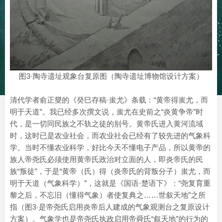
图3·陶寺遗址观象台复原图（陶寺遗址博物馆设计方案）
清代学者俞正燮的《癸巳存稿·蚩尤》条载：“黄帝得蚩尤，而
明于天道”。我已经多次撰文说，蚩尤在史前之“炎黄争帝”时
代，是一切同民族之不轨之徒的别号。黄帝氏进入黄河流域
时，这时已是农业社会，而农业社会已经有了较先进的气象科
学。当时不懂农业科学，好比今天不懂电子产品，所以黄帝的
族人帝尧氏必须使用黄帝氏政治对立面的人，即炎帝氏的民
族“叛徒”，于是“黄帝（氏）得（炎帝氏的背叛分子）蚩尤，而
明于天道（气象科学）”，这就是《国语·楚语下》：“尧复育重
黎之后，不忘旧（懂得气象）者使复典之……世叙天地”之所
指（图3·是帝尧氏启用炎帝后人建成的气象观测台之复原设计
方案）。气象学也是帝尧氏执政启用帝舜氏“叙天地”的行为的