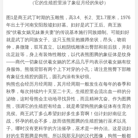
（它的生殖腔里涂了象征月经的朱砂）
图1是商王武丁时期的玉雕熊，高3.4、长2、宽1.7厘米，1976
年出土于河南安阳殷墟妇好墓。妇好是武丁王后。商王族
按“伏羲女娲兄妹兼夫妻”的传说基本施行同族婚制。可能妇好
就是武丁的同族女子。这只玉熊呈抱膝蹲坐状，昂头，吻前
伸，鼻微隆，双耳直立。以粗阴线雕琢出臀部和前后肢，并刻
出足趾等，身上有装饰性雕纹，以代表熊图腾的象征体是纹身
——商代一切象征伏羲女娲的艺术品几乎均表示伏羲女娲有纹
身服饰。熊颈背部有两个上下对穿的小孔；请注意熊臀下部雕
有象征生殖腔的圆孔，圆孔内涂有朱砂痕。
狗熊也会经历月经周期，其月经周期一般发生在每年的春季和
秋季，每次持续约十天至二十天。生殖腔里会流出血一样的分
泌物，这时母熊会主动地寻找异性，而且精神亢奋。作为图腾
熊，强调它的生殖腔有经血，就是希望狗熊的象征体有生育的
兆侯。商王武丁多么希望妇好多生多育啊！估计妇好南征北
战，怀孕的机会不多，故而借熊图腾的生殖腔施行巫术以兆
子。哪时没有更科学的方法催孕，巫术是一种办法。这是说妇
好的生育图腾是狗熊。所以我那见到的汉代图像，狗熊一般都