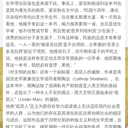
生学理论应该也是来源于此。事实上，梁实秋能读到这本书也
是因为潘光旦的推荐。梁实秋在文中说，“民国十四年，潘光
旦在纽约哥伦比亚大学念书，住在黎文斯通大厦，有一天我去
看他，他顺手拿起这一本书，竭力推荐要我一读。光旦是优生
学者，他不但赞成节育，而且赞成‘普罗列塔利亚’少生孩子，
优秀的知识分子多生孩子，只有这样做，民族的品质才有希望
提高。一人一票的‘德谟克拉西’是不合理的，古希腊的‘亚里士
多克拉西’较近于理想。他推崇孔子，但不附和孟子的平民之
说。他就是这样有坚定信念而非常固执的一位学者。他郑重推
荐这一本书，我想必有道理，果然。”
《对文明的反叛》还有一个副标题：底层人的威胁，作者是美
国历史学家兼优生学倡导者斯陶达（Lothrop Stoddard）。在
这本书中，斯陶达除了强调私有产权制度是人类文明的基础
外，还提出了一种令人不安的观点：西方文明正面临来自“底
层人”（Under Man）的威胁。
他将“底层人”定义为那些在智力或道德上无法适应现代社会需
求的人群，认为他们的存在及其潜在的反抗将动摇社会的稳定
与进步。这部作品源于20世纪初的种族主义和优生学思潮，反
映了当时工业化、移民潮和一战后社会动荡的焦虑。尽管斯陶