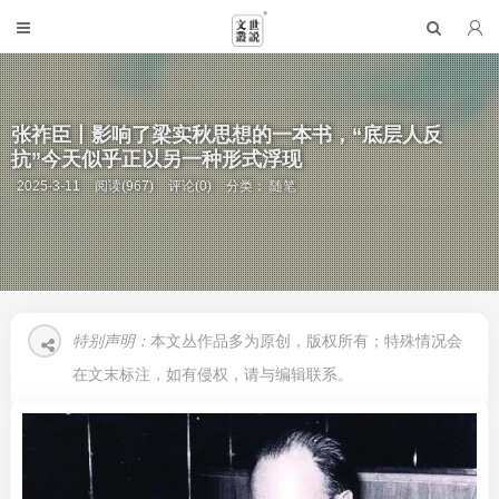
张祚臣丨影响了梁实秋思想的一本书，“底层人反
抗”今天似乎正以另一种形式浮现
2025-3-11
阅读(967)
评论(0)
分类：
随笔
特别声明：
本文丛作品多为原创，版权所有；特殊情况会
在文末标注，如有侵权，请与编辑联系。