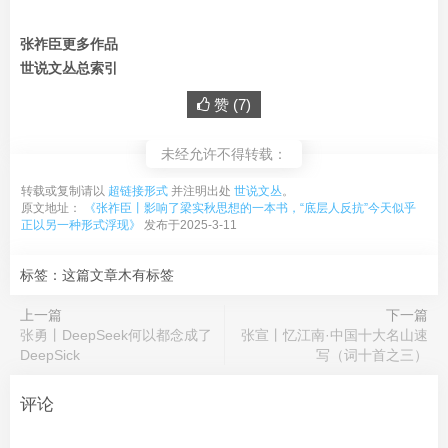
张祚臣更多作品
世说文丛总索引
赞 (
7
)
未经允许不得转载：
转载或复制请以
超链接形式
并注明出处
世说文丛
。
原文地址：
《张祚臣丨影响了梁实秋思想的一本书，“底层人反抗”今天似乎
正以另一种形式浮现》
发布于2025-3-11
标签：这篇文章木有标签
上一篇
下一篇
张勇丨DeepSeek何以都念成了
张宣丨忆江南·中国十大名山速
DeepSick
写（词十首之三）
评论