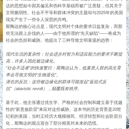
达的思想如今因其偏见和伪科学基础而被广泛质疑，但其关于
文明脆弱性、社会不平等和群体冲突的主题却与2025年的美国
现实产生了一些令人深思的共鸣。
斯陶达的核心论点是，现代文明对个体的要求日益复杂，而那
些无法跟上步伐的人——由于他所谓的“先天缺陷”——将成为
社会的负担和威胁。他提出了三种导致文明衰退的趋势：
现代生活的复杂性：社会进步对智力和适应能力的要求不断提
高，许多人因此被边缘化。
“社会不适者”的快速繁衍：斯陶达认为，低素质人群的高生育
率会导致文明的“生物退化”。
潜在的反抗：这些被边缘化的群体可能发起“返祖式反
抗”（atavistic revolt），颠覆既有秩序。
基于此，他主张通过优生学、严格的社会控制和建立基于优越
性的“新贵族阶层”来应对这些威胁。这本书的历史背景是20世
纪初的美国，当时正经历大规模移民、经济转型和社会阶层分
化，斯陶达的观点迎合了部分精英对未来的恐慌。