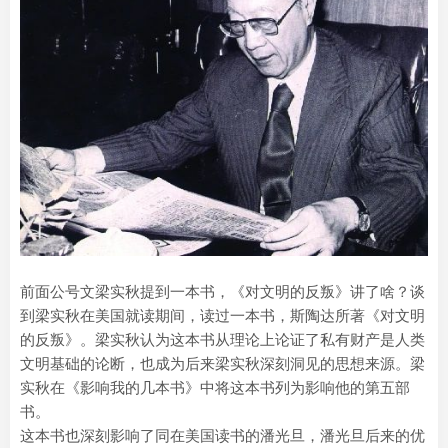
前面公号文梁实秋提到一本书，《对文明的反叛》讲了啥？谈
到梁实秋在美国就读期间，读过一本书，斯陶达所著《对文明
的反叛》。梁实秋认为这本书从理论上论证了私有财产是人类
文明基础的论断，也成为后来梁实秋深刻洞见的思想来源。梁
实秋在《影响我的几本书》中将这本书列为影响他的第五部
书。
这本书也深刻影响了同在美国读书的潘光旦，潘光旦后来的优