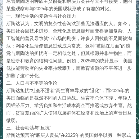
尽管斯陶达的种族主义前提和解决方案在今天不可接受，他的
某些观察却与2025年的美国现状形成了有趣的对比。
一、现代生活的复杂性与社会压力
斯陶达认为，文明的复杂性会淘汰那些无法适应的人。如今，
美国社会因技术进步、全球化及信息爆炸而变得更加复杂。人
工智能的普及导致就业市场的剧变，许多人因技能不足而被淘
汰；网络化生活使信息过载成为常态。这种“被抛在后面”的感
觉与斯陶达的担忧有一定相似之处，但其根源并非生物性，而
是经济和教育的结构性问题。例如，2025年的统计显示，美国
低技能劳动者的失业率持续攀升，而教育资源的不平等进一步
加剧了这种分化。
二、人口与不平等的争论
斯陶达担忧“社会不适者”高生育率导致的“退化”，而2025年的
美国面临的是截然不同的人口挑战。生育率总体下降，年轻人
因经济压力、学贷负担和生活成本高企而推迟或放弃生育。然
而，贫富差距的扩大使得底层群体在经济和政治上的声音日益
微弱。
三、社会动荡与“反抗”
斯陶达预言的“底层人反抗”在2025年的美国似乎以另一种形式