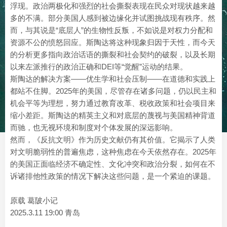
浮现。政治两极化和强烈的社会撕裂表现在民众对现状越来越
多的不满。部分美国人感到被边缘化并试图挑战现有秩序。然
而，与其说是“底层人”的生物性反叛，不如说是对权力分配和
资源不公的愤怒回应。斯陶达将这种现象归因于天性，而今天
的分析更多指向政治话语的撕裂和社会契约的破裂，以及长期
以来左派推行的政治正确和DEI等“觉醒”运动的结果。
斯陶达的解决方案——优生学和社会压制——在道德和实践上
都站不住脚。2025年的美国，尽管存在诸多问题，仍以民主和
机会平等为理想，努力通过教育改革、税收政策和社会项目来
缩小差距。斯陶达的精英主义和对底层的蔑视与美国精神背道
而驰，也无视环境和制度对个体发展的深远影响。
然而，《反抗文明》作为历史文献仍有其价值。它揭示了人类
对文明脆弱性的普遍焦虑，这种焦虑在今天依然存在。2025年
的美国正面临经济不确定性、文化冲突和政治分裂，如何在不
诉诸排他性政策的情况下解决这些问题，是一个紧迫的课题。
原载 葛陂小记
2025.3.11 19:00 青岛