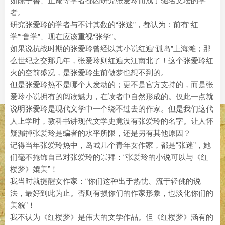
如陈子善、止庵等学者都因研究张爱玲而成了驰名文坛的学
者。
研究张爱玲的学者与不计其数的“张迷”，都认为：前有“红
学”“鲁学”、现在应该重视“张学”。
如果说抗战时期的张爱玲曾经以其小说红遍“孤岛”上海滩；那
么世纪之交那几年，张爱玲则红遍大江南北了！这个张爱玲红
火的空前盛况，是张爱玲生前做梦也想不到的。
但是张爱玲热不是哪个人发动的；更不是官方支持的，而是张
爱玲小说拥有的阅读魅力，在读者中自然形成的。仅此一点就
说明张爱玲是现代文学中一个绕不过去的作家。但是我们这代
人上学时，教科书讲现代文学史竟没有张爱玲的名字。让人怀
疑漏掉张爱玲是编者的水平所限，还是另有其他原因？
记得当年张爱玲热中，岛城几个青年女作家，都是“张迷”，她
们毫不掩饰自己对张爱玲的崇拜：“张爱玲的小说可以与《红
楼梦》媲美”！
我当时就提醒女作家：“你们这种出于热忱、流于轻佻的说
法，最好到此为止。否则有损你们的作家形象，也淡化你们的
美貌”！
我不认为《红楼梦》是伟大的文学作品。但《红楼梦》涵有的