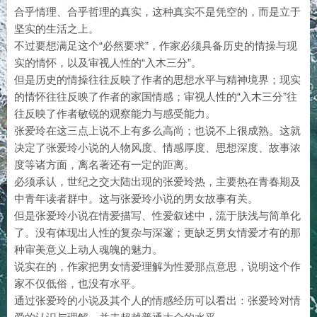
合乎情理、合乎哲理的真实，这种真实不是凭空的，而是立于
坚实的生活之上。
不过要想满足这个“必然要求”，作家必须具备历史的情操与现
实的情怀，以及审视人性的“入木三分”。
但是历史的情操往往反映了作者的思想水平与精神境界；现实
的情怀往往反映了作者的家国情感；审视人性的“入木三分”往
往反映了作者敏锐的观察能力与感受能力。
张爱玲在这三点上说不上有多么高尚；也说不上很成熟。这就
决定了张爱玲小说的人物风度、情感厚度、思想深度、故事浓
度等诸方面，离名著还有一定的距离。
必须承认，世纪之交大陆出现的张爱玲热，主要热在青春期及
中青年读者群中。这与张爱玲小说的男女故事有关。
但是张爱玲小说在情爱描写、性爱叙述中，流于肤浅与简单化
了。没有体现出人性的复杂与深邃；更缺乏男女情爱才有的那
种审美意义上动人魂魄的魅力。
说实在的，作家把男女情爱理解为性爱那点意思，说明这个作
家不仅低俗，也没有水平。
通过张爱玲的小说及其个人的情感经历可以看出：张爱玲对情