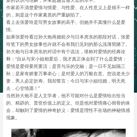
爱的认识与理解，并未超越普通大众的水平。
作家若不清楚爱情与情爱、与性爱、在人性意义上是很不一样
的，则是这个作家素质的严重缺陷了。
看上去张爱玲是写男女故事的高手。但她并不真懂什么是爱
情。
如果张爱玲看过孙大炮再婚前夕与日本房东的那段对话，张爱
玲笔下的男女故事也许就不会有我们见到的那么浅薄简陋了。
孙大炮与日本房东的对话中有个说法，堪称对爱情的经典诠
释：“自从与宋小姐相爱后，我才真正体会到了什么是爱情：
爱情是爱得要死要活；是苦与乐的交融；是一日不见如隔三
秋；是家有娇妻万事牵心；是对爱人的万般在意。您说老夫少
妻，男人必定折寿。我却誓言：今日与宋小姐结婚，明天死
去，心甘情愿！”
当然孙大炮不是人文学者，他不可能对什么是爱情给出恰当
的、精辟的、普世价值上的定义。但是他对爱情痛心彻骨的体
会，却触到了爱情的神奇妙义：爱情是理性不在场的神秘情感
现象。