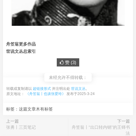
舟笠翁更多作品
世说文丛总索引
赞 (
3
)
未经允许不得转载：
转载或复制请以
超链接形式
并注明出处
世说文丛
。
原文地址：
《舟笠翁丨也谈张爱玲》
发布于2025-3-24
标签：这篇文章木有标签
上一篇
下一篇
张勇丨三页笔记
舟笠翁丨“出口转内销”的王铎书
法