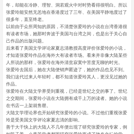
年，却能在冷静、理智、洞若观火中对时势看得很明白。所以
张爱玲能安然无恙地在香港度过了三年、在美国平静地度过了
很多年，直至终老。
以前由于众所周知的原因，不清楚张爱玲的小说在台湾香港很
有读者市场，她那时奔波于美国与台湾之间，也是出于关心自
己作品的出版问题。
后来看了美国文学评论家夏志清教授高度评价张爱玲的小说，
才知道张爱玲作品在海外大有读者市场。看来并非像大陆某些
人所说的那样，张爱玲在海外清贫寂寞中苦度无聊的时光。
张爱玲去国后，她在大陆便销声匿迹了，她的作品也见不到。
我们这代过来人年轻时，都不知道张爱玲其人，更没见过她的
作品。
张爱玲在大陆文学界受到重视，已经是世纪之交的事了。世纪
之交期间，张爱玲小说在大陆拥有成千上万的读者。她的小说
在书店一上架就售罄。
大陆文学理论界也开始研究张爱玲的小说。不过他们重视张爱
玲是受美国文学评论家夏志清的影响。
善于大干快上的大陆人不几年便出现了研究张爱玲的专家，例