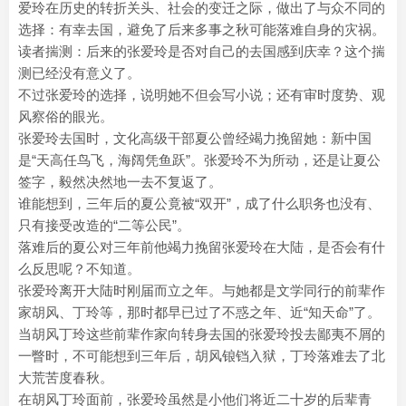
爱玲在历史的转折关头、社会的变迁之际，做出了与众不同的
选择：有幸去国，避免了后来多事之秋可能落难自身的灾祸。
读者揣测：后来的张爱玲是否对自己的去国感到庆幸？这个揣
测已经没有意义了。
不过张爱玲的选择，说明她不但会写小说；还有审时度势、观
风察俗的眼光。
张爱玲去国时，文化高级干部夏公曾经竭力挽留她：新中国
是“天高任鸟飞，海阔凭鱼跃”。张爱玲不为所动，还是让夏公
签字，毅然决然地一去不复返了。
谁能想到，三年后的夏公竟被“双开”，成了什么职务也没有、
只有接受改造的“二等公民”。
落难后的夏公对三年前他竭力挽留张爱玲在大陆，是否会有什
么反思呢？不知道。
张爱玲离开大陆时刚届而立之年。与她都是文学同行的前辈作
家胡风、丁玲等，那时都早已过了不惑之年、近“知天命”了。
当胡风丁玲这些前辈作家向转身去国的张爱玲投去鄙夷不屑的
一瞥时，不可能想到三年后，胡风锒铛入狱，丁玲落难去了北
大荒苦度春秋。
在胡风丁玲面前，张爱玲虽然是小他们将近二十岁的后辈青