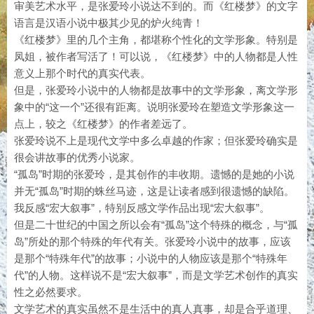
审美艺术水平，是张爱玲小说达不到的。而《红楼梦》的文字
语言是汉语小说中极其少见的炉火纯青！
《红楼梦》里的几个主角，都堪称个性化的文学形象。特别是
凤姐，被作者写活了！可以说，《红楼梦》中的人物都是人性
意义上那个时代的真实代表。
但是，张爱玲小说中的人物都是故事中的文学形象，离文学形
象中的“这一个”还很有距离。说明张爱玲在塑造文学形象这一
点上，较之《红楼梦》的作者差远了。
张爱玲说不上是现代文学中多么卓越的作家；但张爱玲确实是
很会讲故事的优秀小说家。
“孤岛”时期的张爱玲，是其创作的丰收期。遗憾的是她的小说
并无“孤岛”时期的蛛丝马迹，这是让读者感到很遗憾的缺陷。
我反感“宏大叙事”，特别反感文学作品出现“宏大叙事”。
但是二十世纪的中国之所以会有“孤岛”这个特殊的概念，与“孤
岛”所处的那个特殊的年代有关。张爱玲小说中的故事，应该
是那个“特殊年代”的故事；小说中的人物应该是那个“特殊年
代”的人物。这样说不是“宏大叙事”，而是文学艺术创作的真实
性之必然要求。
文学艺术的真实虽然不是生活中的真人真事，却是合乎道理、