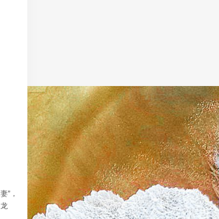
妻”，
征龙