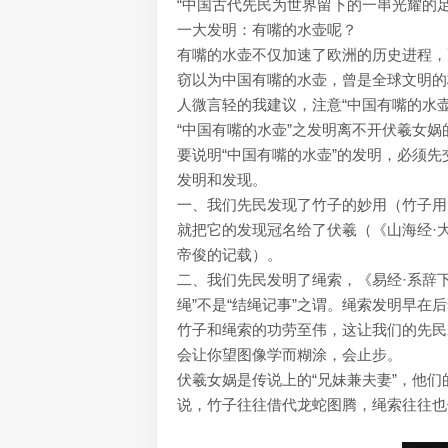
“中国古代先民为世界留下的一串光耀的
一大发明：有嘴的水壶呢？
有嘴的水壶不仅加速了欧洲的历史进程，
窃以为中国有嘴的水壶，曾是全球文明的
人微言轻的我建议，注意“中国有嘴的水
“中国有嘴的水壶”之发明离不开伏羲女娲
要说明“中国有嘴的水壶”的发明，必须
发明和发现。
一、我们先民发现了竹子的妙用（竹子用
就把它的发现冠名给了伏羲（《山海经·
帝俊的记载）。
二、我们先民发明了绳索，《易经·系辞下
绳”不是“结绳记事”之谓。绳索发明早
竹子和绳索的功劳至伟，这让我们的先民
会让你望图像学而糊涂，会止步。
伏羲女娲是传说上的“兄妹兼夫妻”，他
说，竹子往往借代龙蛇图腾，绳索往往也