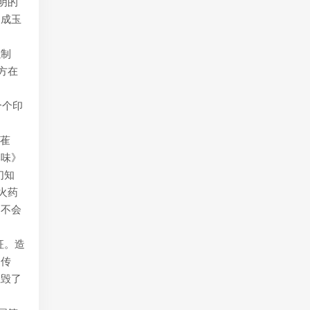
明的
当成玉
以制
方在
个个印
“萑
本味》
们知
火药
，不会
征。造
的传
摧毁了