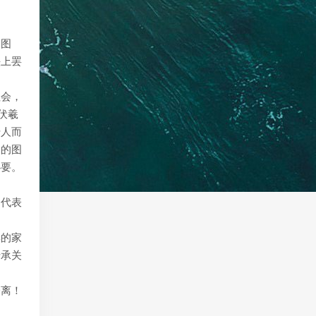
之图
头上罢
社会，
伏羲
传人而
身的图
必要。
和代表
妻的家
传承关
分离！