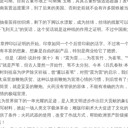
是司南。目前古董市场上“司南佩”玉雕，其真古董价值远远超越了发
南装置远渡重洋，到了后来的美国。否则史前就不会有许多陨铁被
抽蚕茧得丝织绸，剩下的下脚以水漂絮，成为丝绵，丝绵的残絮可
子飞到天上”的笑话，这个笑话就是这种纸的作用之证明。不过中国南
了印章押印以证明的开始。印章如同一个个后世印刷的活字。不过将一
有丰富的想象。想象是自由的副产品，特别是商业给它了翅膀。
 但是《易经·说卦传·第十》有：“震为雷……为苍筤竹，为萑苇。”
萑苇”就是芦苇，但古人显然一开始竹、苇不太分别。今本《吕氏春秋·
到祖庙为伊尹除灾祈福，曾“薰以萑苇”，对照“震为雷”的启示，我
到太庙里放鞭炮庆贺。这种以放前鞭炮为宣泄心情的习惯，到后世有了
筒里，就是妥妥的鞭炮。火药没有管状的容体，不能有准确的方向
情的极端宣泄。
民为世界留下的一串光耀的足迹，是人类文明进步作出巨大贡献的象
写材料，掀起一场人类文字载体革命；雕版印刷术大大促进了文化
供了条件；火药武器的使用，改变了作战方式，帮助欧洲资产阶级
然！