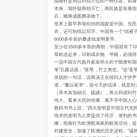
指南针是用以判别方位的一种仪器。前身
本身。我怀疑商朝灭亡，商民族是靠着指
石，雕琢成图腾圣物了。
世界上最早养蚕织丝的国家是中国。先民
衣，还可制纸以写字。中国有一个“纸裤
6000多年前的桑皮纸发明更早。
至少在3500多年前的商朝，中国就有
章粘连起来，印刷成衣物、书籍，必须得
一说中国古代炼丹家发明火药于隋唐时期。
苇”孔颖达疏：“萑苇，竹之类也。”这“
佚脱的一句话，说商汤王在得到人才伊尹时
道，“薰以萑苇”，按今天的话讲，就是
（草木灰加硝石、硫磺），将火药填到竹
伟大。看来火药的传播，离不开中国人心
教科书书上说：“四大发明是中国古代先
纸术的发明为人类提供了经济﹑便利的书
播；指南针为欧洲航海家的航海活动，提
封建堡垒，加速了欧洲的历史进程。”诚