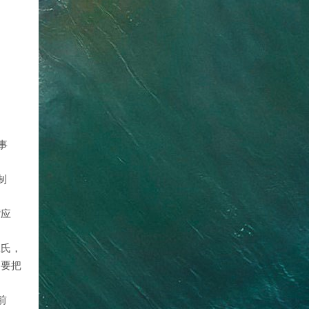
事
制
“应
羲氏，
定要把
前