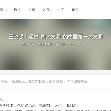
旅记
阅读
言说
艺苑
人文
索引
王晓强丨远超“四大发明”的中国第一大发明
2025-4-2
阅读(1208)
评论(0)
分类：
文史
权所有；特殊情况会在文末标注，如有侵权，请与编辑联系。
瑟。
和科学技术，包括造纸术、指南针、火药、印刷术。