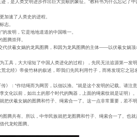
足迹，是人类文明进步作出巨大贡献的象征。”教科书为什么忘记了中
更加速了人类史的进程。
标志。
壶”的发明，它是地地道道的中国唯一。
的图腾崇拜。
先交代伏羲女娲的龙凤图腾，和因为龙凤图腾的主体——以伏羲女娲顶
为工具，大大缩短了中国人类进化的过程），先民无法追源第一发
大荒北经》帝俊竹林的叙述，即我们先民利用竹子，而将发现它之冠
传》：“作结绳而为网罟，以佃以渔。”就是这个发明的记载。请注意
在后李文化以前，如出土的那个时代的陶器，上面的绳索纹就是证明）
就把伏羲女娲的图腾和竹子、绳索合一了。这一点非常重要，若不
们的图腾共有。所以，中华民族就把龙图腾和竹子、绳索合一了。也就
借代龙蛇图腾。