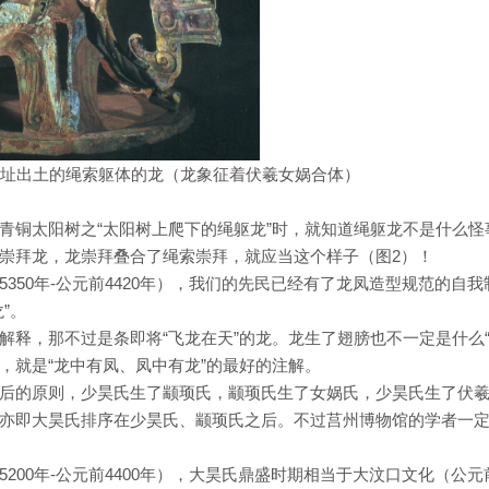
遗址出土的绳索躯体的龙（龙象征着伏羲女娲合体）
青铜太阳树之“太阳树上爬下的绳躯龙”时，就知道绳躯龙不是什么怪
崇拜龙，龙崇拜叠合了绳索崇拜，就应当这个样子（图2）！
350年-公元前4420年），我们的先民已经有了龙凤造型规范的自我
”。
解释，那不过是条即将“飞龙在天”的龙。龙生了翅膀也不一定是什么
龙，就是“龙中有凤、凤中有龙”的最好的注解。
后的原则，少昊氏生了颛顼氏，颛顼氏生了女娲氏，少昊氏生了伏
亦即大昊氏排序在少昊氏、颛顼氏之后。不过莒州博物馆的学者一
200年-公元前4400年），大昊氏鼎盛时期相当于大汶口文化（公元