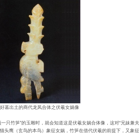
 妇好墓出土的商代龙凤合体之伏羲女娲像
一只竹笋”的玉雕时，就会知道这是伏羲女娲合体像，这对“兄妹兼夫
猫头鹰（玄鸟的本鸟）象征女娲，竹笋在借代伏羲的前提下，又象