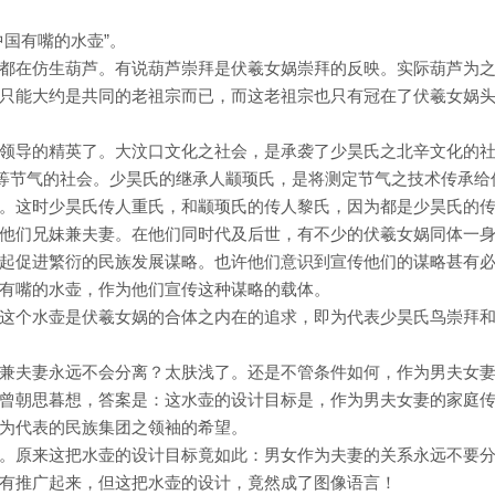
国有嘴的水壶”。
都在仿生葫芦。有说葫芦崇拜是伏羲女娲崇拜的反映。实际葫芦为
只能大约是共同的老祖宗而已，而这老祖宗也只有冠在了伏羲女娲
领导的精英了。大汶口文化之社会，是承袭了少昊氏之北辛文化的
等等节气的社会。少昊氏的继承人颛顼氏，是将测定节气之技术传承给
。这时少昊氏传人重氏，和颛顼氏的传人黎氏，因为都是少昊氏的
他们兄妹兼夫妻。在他们同时代及后世，有不少的伏羲女娲同体一
起促进繁衍的民族发展谋略。也许他们意识到宣传他们的谋略甚有
有嘴的水壶，作为他们宣传这种谋略的载体。
这个水壶是伏羲女娲的合体之内在的追求，即为代表少昊氏鸟崇拜
兼夫妻永远不会分离？太肤浅了。还是不管条件如何，作为男夫女
曾朝思暮想，答案是：这水壶的设计目标是，作为男夫女妻的家庭
为代表的民族集团之领袖的希望。
。原来这把水壶的设计目标竟如此：男女作为夫妻的关系永远不要
有推广起来，但这把水壶的设计，竟然成了图像语言！