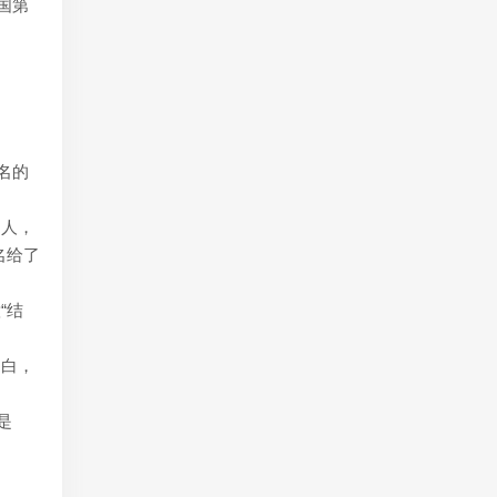
国第
名的
明人，
名给了
“结
。
明白，
是