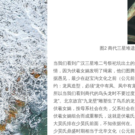
图2 商代三星堆
当我们看到广汉三星堆二号祭祀坑出土的
情，因为伏羲女娲发明了绳索，他们图腾
据愚见，最少在赵宝沟文化之前（公元前5
约：龙凤造型，必须“龙中有凤、凤中有龙
所以当我们看到商代的鸟头龙时不要过度
龙”。北京故宫“九龙壁”雕塑生了鸟爪的
伏羲女娲，按母系社会在先，父系社会在
伏羲女娲组合而成重黎氏，这就是伏羲氏
大昊氏排在少昊氏前面，不知依据何在。
少昊氏鼎盛时期相当于北辛文化（公元前5