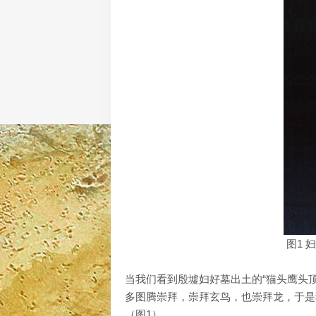
图1
当我们看到殷墟妇好墓出土的“猫头鹰头顶
多图腾崇拜，崇拜玄鸟，也崇拜龙，于是
（图1）。