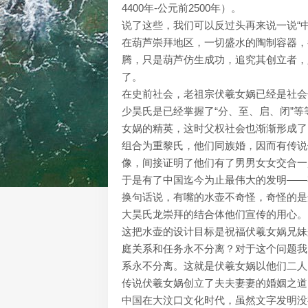
4400年-公元前2500年）。
说了这些，我们可以反过头再来说一说“中
在葫芦崇拜地区，一切盛水的陶制容器，
腾，只是葫芦仿生成功，追究其创立者，
了。
在史前社会，老祖宗伏羲女娲已经是社会
少昊氏是已经掌握了“分、至、启、闭”
女娲的精英，这时父权社会也渐渐形成了
组合为重黎氏，他们同族婚，因而有传说
像，间接证明了他们有了男男女女交合一
于是有了中国迄今为止最伟大的发明——
换句话说，有嘴的水壶不奇怪，奇怪的是
大昊氏龙崇拜的结合体他们宣传的用心。
这把水壶的设计目标是祝福伏羲女娲兄妹
庭关系和任务永不分离？对于这个问题我
系永不分离。这就是伏羲女娲以他们二人
传说伏羲女娲创立了夫夫妻妻的婚姻之道
中国在大汶口文化时代，虽然文字发明没