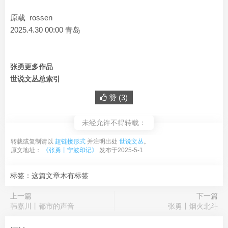
原载 rossen
2025.4.30 00:00 青岛
张勇更多作品
世说文丛总索引
赞 (
3
)
未经允许不得转载：
转载或复制请以
超链接形式
并注明出处
世说文丛
。
原文地址：
《张勇丨宁波印记》
发布于2025-5-1
标签：这篇文章木有标签
上一篇
下一篇
韩嘉川丨都市的声音
张勇丨烟火北斗