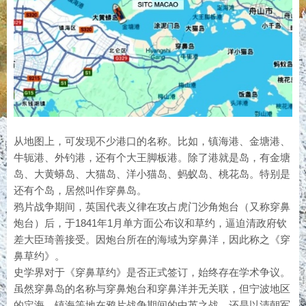
从地图上，可发现不少港口的名称。比如，镇海港、金塘港、
牛轭港、外钓港，还有个大王脚板港。除了港就是岛，有金塘
岛、大黄蟒岛、大猫岛、洋小猫岛、蚂蚁岛、桃花岛。特别是
还有个岛，居然叫作穿鼻岛。
鸦片战争期间，英国代表义律在攻占虎门沙角炮台（又称穿鼻
炮台）后，于1841年1月单方面公布议和草约，逼迫清政府钦
差大臣琦善接受。因炮台所在的海域为穿鼻洋，因此称之《穿
鼻草约》。
史学界对于《穿鼻草约》是否正式签订，始终存在学术争议。
虽然穿鼻岛的名称与穿鼻炮台和穿鼻洋并无关联，但宁波地区
的定海、镇海等地在鸦片战争期间的中英之战，还是以清朝军