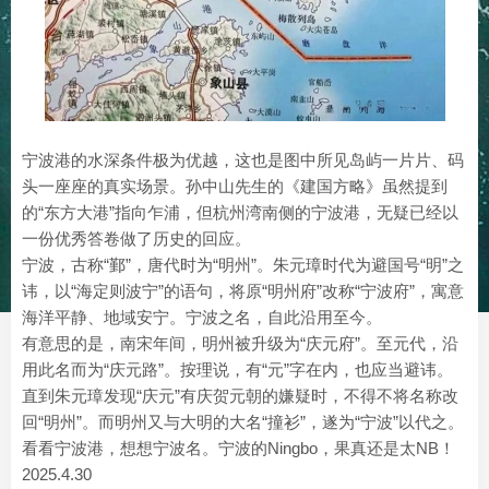
宁波港的水深条件极为优越，这也是图中所见岛屿一片片、码
头一座座的真实场景。孙中山先生的《建国方略》虽然提到
的“东方大港”指向乍浦，但杭州湾南侧的宁波港，无疑已经以
一份优秀答卷做了历史的回应。
宁波，‌古称“鄞”，‌唐代时为“明州‌”。朱元璋时代为避国号“明”之
讳，以“海定则波宁”的语句，将原“明州府”改称“宁波府”，寓意
海洋平静、地域安宁。宁波之名，自此沿用至今。
‌有意思的是，南宋年间，明州被升级为“庆元府”。至元代，沿
用此名而为“庆元路”。按理说，有“元”字在内，也应当避讳。
直到朱元璋发现“庆元”有庆贺元朝的嫌疑时，不得不将名称改
回“明州”。而明州又与大明的大名“撞衫”，遂为“宁波”以代之。
看看宁波港，想想宁波名。宁波的Ningbo，果真还是太NB！‌
2025.4.30