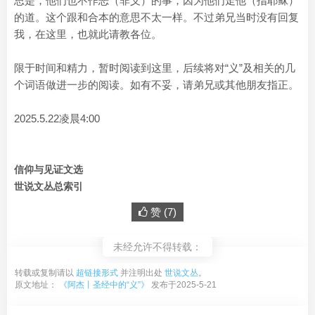
思是，他们也不作恶（非义）的事，因为他们走他（指耶稣）
的道。这个跟和合本的意思不太一样。不过弟兄当时没有回复
我，在这里，也就此请教各位。
限于时间和精力，暂时阅读到这里，后续将对“义”及相关的几
个词语做进一步的阅读。如有不妥，请弟兄或其他朋友指正。
2025.5.22凌晨4:00
信仰与见证文选
世说文丛总索引
赞 (
7
)
未经允许不得转载：
转载或复制请以
超链接形式
并注明出处
世说文丛
。
原文地址：
《阿杰丨圣经中的“义”》
发布于2025-5-21