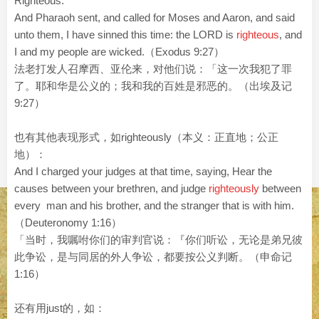
Righteous.
And Pharaoh sent, and called for Moses and Aaron, and said
unto them, I have sinned this time: the LORD is
righteous
, and
I and my people are wicked.（Exodus 9:27）
法老打发人召摩西、亚伦来，对他们说：「这一次我犯了罪
了。耶和华是公义的；我和我的百姓是邪恶的。（出埃及记
9:27）
也有其他表现形式，如righteously（本义：正直地；公正
地）：
And I charged your judges at that time, saying, Hear the
causes between your brethren, and judge
righteously
between
every man and his brother, and the stranger that is with him.
（Deuteronomy 1:16）
「当时，我嘱咐你们的审判官说：『你们听讼，无论是弟兄彼
此争讼，是与同居的外人争讼，都要按公义判断。（申命记
1:16）
还有用just的，如：