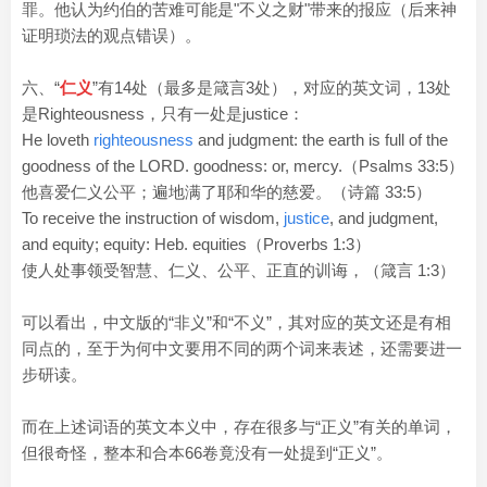
罪。他认为约伯的苦难可能是"不义之财"带来的报应（后来神
证明琐法的观点错误）。
六、“
仁义
”有14处（最多是箴言3处），对应的英文词，13处
是Righteousness，只有一处是justice：
He loveth
righteousness
and judgment: the earth is full of the
goodness of the LORD. goodness: or, mercy.（Psalms 33:5）
他喜爱仁义公平；遍地满了耶和华的慈爱。（诗篇 33:5）
To receive the instruction of wisdom,
justice
, and judgment,
and equity; equity: Heb. equities（Proverbs 1:3）
使人处事领受智慧、仁义、公平、正直的训诲，（箴言 1:3）
可以看出，中文版的“非义”和“不义”，其对应的英文还是有相
同点的，至于为何中文要用不同的两个词来表述，还需要进一
步研读。
而在上述词语的英文本义中，存在很多与“正义”有关的单词，
但很奇怪，整本和合本66卷竟没有一处提到“正义”。