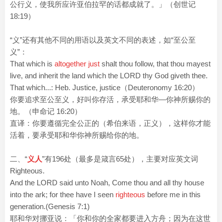
公行义，使我所应许亚伯拉罕的话都成就了。」（创世记
18:19）
“义”还有其他不同的用语以及英文不同的表述，如“至公至
义”：
That which is
altogether just
shalt thou follow, that thou mayest
live, and inherit the land which the LORD thy God giveth thee.
That which...: Heb. Justice, justice（Deuteronomy 16:20）
你要追求至公至义，好叫你存活，承受耶和华―你神所赐你的
地。（申命记 16:20）
直译：你要遵循完全公正的（希伯来语，正义），这样你才能
活着，要承受耶和华你神所赐给你的地。
二、“
义人
”有196处（最多是箴言65处），主要对应英文词
Righteous.
And the LORD said unto Noah, Come thou and all thy house
into the ark; for thee have I seen
righteous
before me in this
generation.(Genesis 7:1)
耶和华对挪亚说：「你和你的全家都要进入方舟；因为在这世