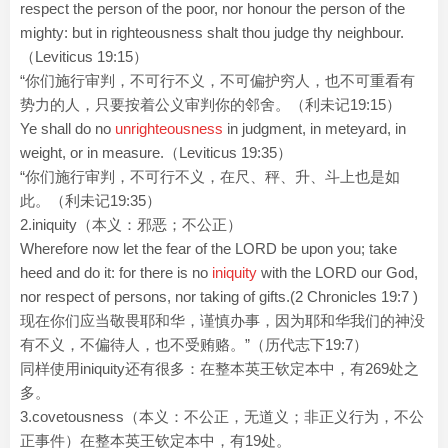
respect the person of the poor, nor honour the person of the
mighty: but in righteousness shalt thou judge thy neighbour.
（Leviticus 19:15）
“你们施行审判，不可行不义，不可偏护穷人，也不可重看有
势力的人，只要按着公义审判你的邻舍。（利未记19:15）
Ye shall do no
unrighteousness
in judgment, in meteyard, in
weight, or in measure.（Leviticus 19:35）
“你们施行审判，不可行不义，在尺、秤、升、斗上也是如
此。（利未记19:35）
2.iniquity（本义：邪恶；不公正）
Wherefore now let the fear of the LORD be upon you; take
heed and do it: for there is no
iniquity
with the LORD our God,
nor respect of persons, nor taking of gifts.(2 Chronicles 19:7 )
现在你们应当敬畏耶和华，谨慎办事，因为耶和华我们的神没
有不义，不偏待人，也不受贿赂。”（历代志下19:7）
同样使用iniquity还有很多：在整本英王钦定本中，有269处之
多。
3.covetousness（本义：不公正，无道义；非正义行为，不公
正事件）在整本英王钦定本中，有19处。