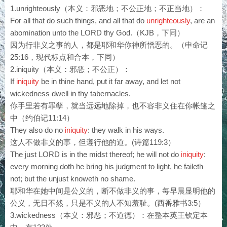
1.unrighteously（本义：邪恶地；不公正地；不正当地）：
For all that do such things, and all that do
unrighteously
, are an
abomination unto the LORD thy God.（KJB，下同）
因为行非义之事的人，都是耶和华你神所憎恶的。（申命记
25:16，现代标点和合本，下同）
2.iniquity（本义：邪恶；不公正）：
If
iniquity
be in thine hand, put it far away, and let not
wickedness dwell in thy tabernacles.
你手里若有罪孽，就当远远地除掉，也不容非义住在你帐篷之
中（约伯记11:14）
They also do no
iniquity
: they walk in his ways.
这人不做非义的事，但遵行他的道。(诗篇119:3）
The just LORD is in the midst thereof; he will not do
iniquity
:
every morning doth he bring his judgment to light, he faileth
not; but the unjust knoweth no shame.
耶和华在她中间是公义的，断不做非义的事，每早晨显明他的
公义，无日不然，只是不义的人不知羞耻。(西番雅书3:5）
3.wickedness（本义：邪恶；不道德）：在整本英王钦定本