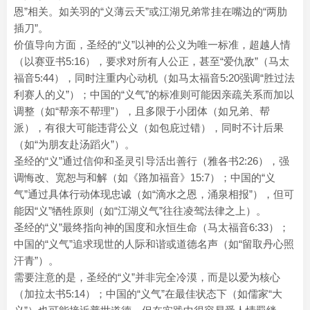
恩”相关。如关羽的“义薄云天”或江湖兄弟常挂在嘴边的“两肋
插刀”。
价值导向方面，圣经的“义”以神的公义为唯一标准，超越人情
（以赛亚书5:16），要求对所有人公正，甚至“爱仇敌”（马太
福音5:44），同时注重内心动机（如马太福音5:20强调“胜过法
利赛人的义”）；中国的“义气”的标准则可能因亲疏关系而加以
调整（如“帮亲不帮理”），且多限于小团体（如兄弟、帮
派），有很大可能违背公义（如包庇过错），同时不计后果
（如“为朋友赴汤蹈火”）。
圣经的“义”通过信仰和圣灵引导活出善行（雅各书2:26），强
调悔改、宽恕与和解（如《路加福音》15:7）；中国的“义
气”通过具体行动体现忠诚（如“滴水之恩，涌泉相报”），但可
能因“义”牺牲原则（如“江湖义气”往往凌驾法律之上）。
圣经的“义”最终指向神的国度和永恒生命（马太福音6:33）；
中国的“义气”追求现世的人际和谐或道德名声（如“留取丹心照
汗青”）。
需要注意的是，圣经的“义”并非完全冷漠，而是以爱为核心
（加拉太书5:14）；中国的“义气”在最佳状态下（如儒家“大