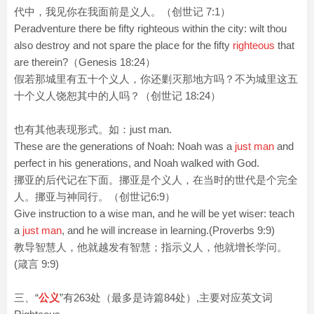
代中，我见你在我面前是义人。（创世记 7:1）
Peradventure there be fifty righteous within the city: wilt thou
also destroy and not spare the place for the fifty
righteous
that
are therein?（Genesis 18:24）
假若那城里有五十个义人，你还剿灭那地方吗？不为城里这五
十个义人饶恕其中的人吗？（创世记 18:24）
也有其他表现形式。如：just man.
These are the generations of Noah: Noah was a
just man
and
perfect in his generations, and Noah walked with God.
挪亚的后代记在下面。挪亚是个义人，在当时的世代是个完全
人。挪亚与神同行。（创世记6:9）
Give instruction to a wise man, and he will be yet wiser: teach
a
just man
, and he will increase in learning.(Proverbs 9:9)
教导智慧人，他就越发有智慧；指示义人，他就增长学问。
(箴言 9:9)
三、“
公义
”有263处（最多是诗篇84处）,主要对应英文词