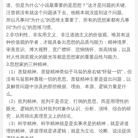
道。但是为什么“小说最重要的是思想？”这才是问题的关键。
汪曾祺没有就这个问题谈下去。他根本就没提到这个问题。
所以凡事问“为什么”的思维太重要了。所有的思想家都有凡事
问“为什么”的思维习惯。
2.非功利性、非实用主义、非泛道德主义的价值观。唯其有这
种价值观的学者，才能具备出思想的品质与能力：精神境界、
审美意识、博大视野、宽广襟怀、悲悯情怀、崇高情操，以及
对人性洞若观火的眼光等都是思想家的重要品性与能力。
3.思想家的三种精神。
（1）质疑精神。质疑精神类似于马翁的座右铭“怀疑一切”，但
没有马翁那种蔑视一切的意思。质疑精神主要是提出问题，以
及解答问题中涉及的那些根据、理由、本源、逻辑力量是什
么。
（2）批判精神。批判不是否定、打倒的意思。而是用理性的
眼光、逻辑的方法对批判对象作认识、分析、演绎、综合的研
究，从而得出真理意义上的结论。
（3）科学精神。科学精神就是是实事求是的精神，就是讲道
理的精神。讲道理就是讲逻辑，就是为立论、论断、说法提供