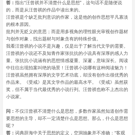
答：
指出“汪曾祺并不清楚什么是思想”，这句话不是随便说
的，而是从汪曾祺的作品中读出来的。
汪曾祺是个缺乏批判意识的作家，这是他的创作思想平凡寡淡
的根本原因。
批判并无贬义的意思；而是用多视角的理性眼光审视创作题材
与创作对象，找出题材与对象含有的特殊价值。
我看汪曾祺的小说不是兴趣，仅是出于了解当代文学的需要。
汪曾祺的小说还不及知青作家张抗抗的小说具有深厚的感人力
量。张抗抗小说涵有的思想情感凝重、深邃，意味深长。阅读
中往往出现拍案叫绝的场景！汪曾祺小说哪有这种阅读魅力！
汪曾祺虽然拥有深厚的文学艺术功底，却没有创作出很优秀的
作品来。《受戒》是其文学作品的最高水平。《受戒》虽然获
奖，但不属于当代最优秀的小说行列。汪曾祺也称不上杰出的
小说家。
问：
不仅汪曾祺不清楚什么是思想，多数作家虽然知道创作需
要思想的主导，却不一定清楚什么是思想。那么，什么是思想
呢？
答：
词典辞海中关于思想的定义，空洞抽象并不准确：“客观