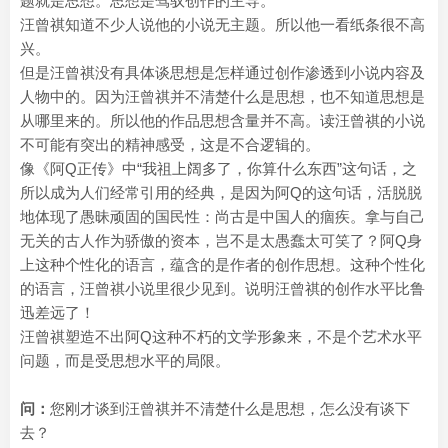
题就是思想。思想是驾驭创作的主导。
汪曾祺知道不少人说他的小说无主题。所以他一看纸条很不高
兴。
但是汪曾祺没有具体谈思想是怎样通过创作渗透到小说内容及
人物中的。因为汪曾祺并不清楚什么是思想，也不知道思想是
从哪里来的。所以他的作品思想含量并不高。读汪曾祺的小说
不可能有突出的精神感受，这是不合逻辑的。
像《阿Q正传》中“我祖上阔多了，你算什么东西”这句话，之
所以成为人们经常引用的经典，是因为阿Q的这句话，活脱脱
地体现了愚昧顽固的国民性：尚古是中国人的痼疾。拿与自己
无关的古人作为骄傲的资本，岂不是太愚蠢太可笑了？阿Q身
上这种个性化的语言，蕴含的是作者的创作思想。这种个性化
的语言，汪曾祺小说里很少见到。说明汪曾祺的创作水平比鲁
迅差远了！
汪曾祺塑造不出阿Q这种不朽的文学形象来，不是个艺术水平
问题，而是受思想水平的局限。
问：
您刚才谈到汪曾祺并不清楚什么是思想，怎么没有谈下
去？