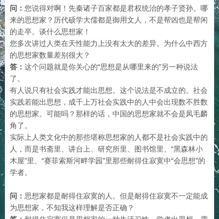
问：
您说得对啊！先秦诸子百家都是君权统治的孝子贤孙。哪
来的思想家？历代硕学大儒都是御用文人，不是帮凶也是帮闲
的走卒。谈什么思想家！
您多次讲过人类在天性能力上没有太大的差异。为什么中西方
的思想家数量差别很大？
答：
这个问题就是你关心的“思想是从哪里来的”另一种说法
了。
有人说只有社会实践才能出思想。这个说法是不成立的。社会
实践若能出思想，成千上万社会实践中的人中会出现数不胜数
的思想家。可能吗？那样的话，中国的思想家就不会是凤毛麟
角了。
实际上人类文化中的那些堪称思想家的人都不是社会实践中的
人，而是书斋里、讲台上、研究所里、图书馆里、“黑森林小
木屋”里、“赛菲索斯河畔学园”里那些耐得住寂寞中“会思想”的
学者。
问：
思想家都是耐得住寂寞的人。但是耐得住寂寞不一定能成
为思想家，不知我这样理解是否正确？