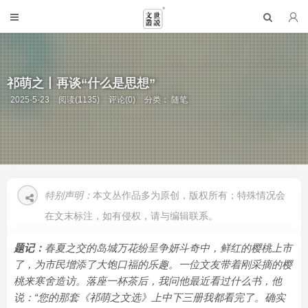
祁萌之丨再谈“什么是思想”
2025-5-23
阅读(1135)
评论(0)
分类：
随笔
特别声明：
本文丛作品多为原创，版权所有；特殊情况会
在文末标注，如有侵权，请与编辑联系。
题记：
春夏之交的岛城万花纷呈争妍斗奇中，鲜红的樱桃上市
了，为市民增添了大饱口福的乐趣。一位文友带着刚采摘的樱
桃来寒舍造访。落座一杯茶后，我问他最近看过什么书，他
说：“您的那套《祁萌之文选》上中下三册我都看完了。确实