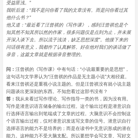
受益匪浅。”
我听后道：“我不是问你看了我的文章没有。而是问你看过其
他什么书？”
他又道：“最近看了汪曾祺的《写作课》，感到汪曾祺也是个
知其然不知其所以然的作家，很多问题仅是点到为止，并未展
开深入谈下去。所以流于浅淡，缺乏思想深度”。他接下来的
问话很有意义，我都作了认真解答。好在他对我们的谈话做了
录音，这篇文章就是根据录音整理的。
问：
汪曾祺的《写作课》中有句话：“小说最重要的是思想”，
这句话与文学界认为“汪曾祺的作品是无主题小说”大相径庭。
看来汪曾祺还是重视小说主题的。但是汪曾祺没有就小说主题
问题谈出更深刻的东西。不知您看过这部书没有？
答：
我从未看过写作理论、写作指导一类的书，因为没有用。
写作是潜意识语言储备的输出过程。这个输出过程是潜意识自
行选择语言输出到笔端成了文章的过程。大脑意识不会控制这
个语言输出过程，仅对潜意识发送写文章的信号。潜意识自行
选择语言的能力不是培养的；而是在读书中无意识形成的潜在
能力。这种能力不受大脑支配。所以要想学会写文章、写好文