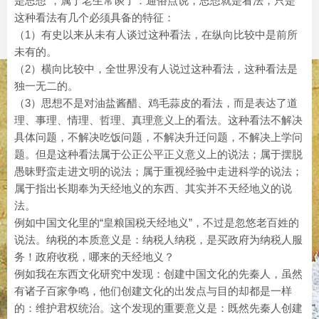
是思想”，属于老生常谈了：通俗点说，思想就是看法，只是
这种看法有几个必须具备的特征：
（1）有史以来从未有人谈过这种看法，在纵向比较中是前所
未有的。
（2）横向比较中，全世界没有人说过这种看法，这种看法是
独一无二的。
（3）思想不是对油盐酱醋、鸡毛蒜皮的看法，而是表达了道
理、事理、情理、哲理、真理意义上的看法。这种看法不解决
具体问题，不解决吃饭问题，不解决升迁问题，不解决上学问
题。但是这种看法属于公正公平正义意义上的说法；属于摆脱
愚昧野蛮走进文明的说法；属于重视经验中走进科学的说法；
属于指出长期奉为天经地义的东西、其实并不天经地义的说
法。
例如中国文化里的“皇粮国税天经地义”，不过是忽悠老百姓的
说法。纳税的本质意义是：纳税人纳税，是买政府为纳税人服
务！政府收税，哪来的天经地义？
例如我在东西文化研究中发现：创建中国文化的先秦人，虽然
有诸子百家争鸣，他们创建文化的出发点与目的却都是一样
的：维护君权统治。这个发现的重要意义是：既然先秦人创建