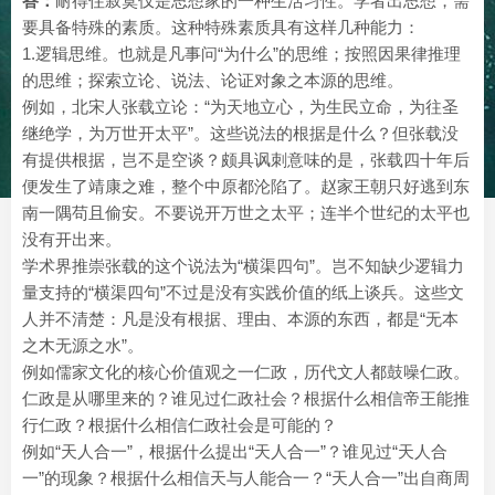
答：
耐得住寂寞仅是思想家的一种生活习性。学者出思想，需
要具备特殊的素质。这种特殊素质具有这样几种能力：
1.逻辑思维。也就是凡事问“为什么”的思维；按照因果律推理
的思维；探索立论、说法、论证对象之本源的思维。
例如，北宋人张载立论：“为天地立心，为生民立命，为往圣
继绝学，为万世开太平”。这些说法的根据是什么？但张载没
有提供根据，岂不是空谈？颇具讽刺意味的是，张载四十年后
便发生了靖康之难，整个中原都沦陷了。赵家王朝只好逃到东
南一隅苟且偷安。不要说开万世之太平；连半个世纪的太平也
没有开出来。
学术界推崇张载的这个说法为“横渠四句”。岂不知缺少逻辑力
量支持的“横渠四句”不过是没有实践价值的纸上谈兵。这些文
人并不清楚：凡是没有根据、理由、本源的东西，都是“无本
之木无源之水”。
例如儒家文化的核心价值观之一仁政，历代文人都鼓噪仁政。
仁政是从哪里来的？谁见过仁政社会？根据什么相信帝王能推
行仁政？根据什么相信仁政社会是可能的？
例如“天人合一”，根据什么提出“天人合一”？谁见过“天人合
一”的现象？根据什么相信天与人能合一？“天人合一”出自商周