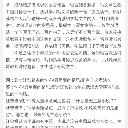
章，必须增加潜意识的语言储备。语言储备越多，写文章过程
中越能得心应手。所以学习写文章的唯一途径就是读书。所以
苏格兰人流行这样一句箴言告诫初学写文章的人：“打倒语法
家”。这句话暗含的意思是，提醒学习写文章的人：仅学习语
法，学习写作理论、写作指导，永远学不会写文章。所以苏格
兰教育中没有中国这种作文课。只有阅读欣赏课，培养读书兴
趣，提高阅读能力，养成读书习惯。学生读书多了便会写文章
——不过是读书中养成的一种语言表达习惯。这种语言表达习
惯，没有写作理论、写作指导讲得那么多的学问。可以说作文
课教师讲得越多，学生越不会写文章。
问：
您对汪曾祺说的“小说最重要的是思想”有什么看法？
答：
“小说最重要的是思想”是汪曾祺当年在武汉大学演讲时说
过的一句话。
汪曾祺演讲中有人递纸条问汪曾祺：“什么是无主题小说？”
汪曾祺看了纸条面露愠色，提高了声调说“小说最重要的是思
想”。那意思：哪来的无主题小说？
汪曾祺认为小说都有主题，小说若没有主题就成大杂烩了。主