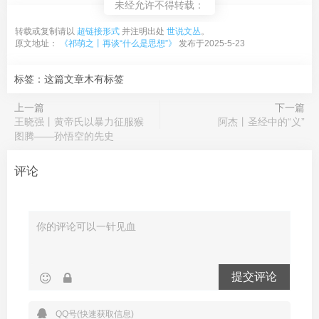
未经允许不得转载：
转载或复制请以
超链接形式
并注明出处
世说文丛
。
原文地址：
《祁萌之丨再谈“什么是思想”》
发布于2025-5-23
标签：这篇文章木有标签
上一篇
下一篇
王晓强丨黄帝氏以暴力征服猴
阿杰丨圣经中的“义”
图腾——孙悟空的先史
评论
提交评论