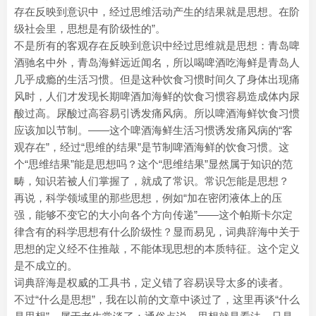
存在反映到意识中，经过思维活动产生的结果就是思想。在阶
级社会里，思想是有阶级性的”。
不是所有的客观存在反映到意识中经过思维就是思想：青岛啤
酒驰名中外，青岛海鲜远近闻名，所以喝啤酒吃海鲜是青岛人
几乎成瘾的生活习惯。但是这种饮食习惯时间久了身体出现痛
风时，人们才发现长期啤酒加海鲜的饮食习惯容易造成体内尿
酸过高。尿酸过高容易引诱发痛风病。所以啤酒海鲜饮食习惯
应该加以节制。——这个啤酒海鲜生活习惯诱发痛风病的“客
观存在”，经过“思维的结果”是节制啤酒海鲜的饮食习惯。这
个“思维结果”能是思想吗？这个“思维结果”显然属于知识的范
畴，知识若被人们掌握了，就成了常识。常识怎能是思想？
再说，科学领域里的那些思想，例如“加在密闭液体上的压
强，能够不变它的大小向各个方向传递”——这个帕斯卡尔定
律含有的科学思想有什么阶级性？显而易见，词典辞海中关于
思想的定义经不住推敲，不能体现思想的本质特征。这个定义
是不成立的。
词典辞海是权威的工具书，定义错了容易误导太多的读者。
不过“什么是思想”，我在以前的文章中谈过了，这里再谈“什么