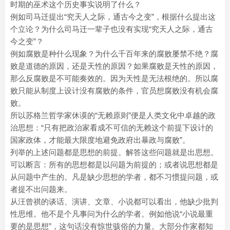
时期的巫术这个历史事实说明了什么？
例如司马迁提出“究天人之际，通古今之变”，根据什么提出这
个立论？为什么司马迁一辈子也没有实现“究天人之际，通古
今之变”？
例如腐败是种什么现象？为什么千百年来的腐败屡禁不绝？腐
败是道德的原因，还是天性的原因？如果腐败是天性的原因，
那么反腐败是不可能奏效的。因为天性是无法根绝的。所以腐
败只能从制度上设计没有腐败的条件，官员想腐败没有机会腐
败。
所以苏格兰哲学家休谟的“无赖原则”便是人类文化中卓越的政
治思想：“只有把政治家看成不可信的无赖这个前提下设计的
国家政体，才能最大限度地避免政府出暴政与腐败”。
列举的上述问题都是思想的前提。解答这些问题就是出思想。
可以断言：所有的思想都是以问题为前提的；或者说思想都是
从问题中产生的。凡是缺少思想的学者，都不习惯提问题，或
者提不出问题来。
从汪曾祺的谈话、演讲、文章、小说都可以看出，他缺少批判
性思维。他不是个凡事问为什么的学者。例如他说“小说最重
要的是思想”，这句话没有惊世骇俗的力量。大部分作家都知