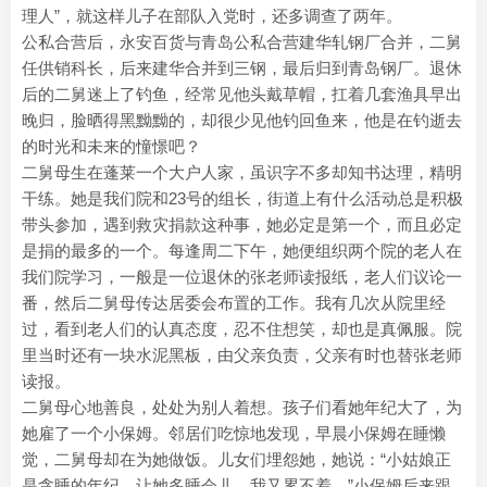
理人”，就这样儿子在部队入党时，还多调查了两年。
公私合营后，永安百货与青岛公私合营建华轧钢厂合并，二舅
任供销科长，后来建华合并到三钢，最后归到青岛钢厂。退休
后的二舅迷上了钓鱼，经常见他头戴草帽，扛着几套渔具早出
晚归，脸晒得黑黝黝的，却很少见他钓回鱼来，他是在钓逝去
的时光和未来的憧憬吧？
二舅母生在蓬莱一个大户人家，虽识字不多却知书达理，精明
干练。她是我们院和23号的组长，街道上有什么活动总是积极
带头参加，遇到救灾捐款这种事，她必定是第一个，而且必定
是捐的最多的一个。每逢周二下午，她便组织两个院的老人在
我们院学习，一般是一位退休的张老师读报纸，老人们议论一
番，然后二舅母传达居委会布置的工作。我有几次从院里经
过，看到老人们的认真态度，忍不住想笑，却也是真佩服。院
里当时还有一块水泥黑板，由父亲负责，父亲有时也替张老师
读报。
二舅母心地善良，处处为别人着想。孩子们看她年纪大了，为
她雇了一个小保姆。邻居们吃惊地发现，早晨小保姆在睡懒
觉，二舅母却在为她做饭。儿女们埋怨她，她说：“小姑娘正
是贪睡的年纪，让她多睡会儿，我又累不着。”小保姆后来跟