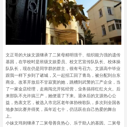
文正哥的大妹文源继承了二舅母精明强干、组织能力强的遗传
基因，在学校时是班级文娱委员、校文艺宣传队队长、校体操
队队长，现在仍是同学群的群主，很有号召力。文源高中毕业
跟我一样下乡到了诸城，又一起招工回了青岛，被分配到台东
商业。改革开放后不甘寂寞的她，跳槽到武警的三产企业，当
了一家金店经理，走南闯北开拓经营，业务搞得红红火火。后
来部队不允许搞三产，她便退了下来。退休后的文源热心公
益，热衷文艺，被选入市北区老年体协秧歌队，多次到全国各
地参加比赛并得奖，虽年近七十，仍活跃在自己热爱的舞台
上。
小妹文玮则继承了二舅母善良热心、乐于助人的基因。二舅母