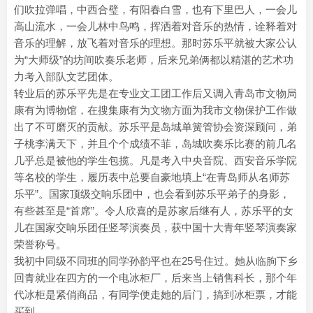
们吹拉弹唱，中西合璧，有阳春白雪，也有下里巴人，一会儿
高山流水，一会儿林中鸟鸣，挥洒着对音乐的热情，诠释着对
音乐的理解，放飞着对音乐的理想。那时苏乐平就被大家公认
为“大师级”的坊间吹奏乐老师，后来兄弟俩都以精湛的艺术功
力考入部队文艺团体。
转业后的苏乐平先是在专业文工团工作后又调入青岛市文物局
康有为博物馆，在搜集康有为文物方面为我市文物保护工作做
出了不可磨灭的贡献。苏乐平是岛城单簧管协会资深顾问，弟
子桃李满天下，并且个个成绩不菲，岛城吹奏乐比赛的前几名
几乎总是被他的学生包揽。凡是考入中央音院、西安音乐学院
等名校的学生，履历表中总要自豪地填上“在青岛师从名师苏
乐平”。国家顶级交响乐团中，也会看到苏乐平弟子的身影，
有些甚至是“首席”。令人欣喜的是苏家后继有人，苏乐平的女
儿在国家交响乐团任竖琴演奏员，获中国十大青年竖琴演奏家
荣誉称号。
我初中同级不同班的同学孙韵平也在25号住过。她从临朐下乡
回青就业在四方的一个电冰柜厂，后来当上销售科长，那个年
代冰柜是紧俏商品，有同学便走她的后门，搞到冰柜票，才能
买到。