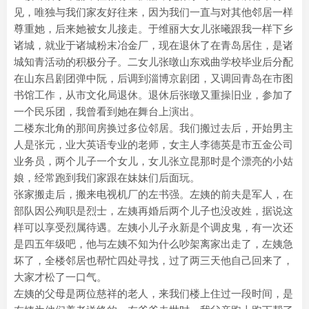
见，唯独与我们家友好往来，因为我们一直与对其他邻居一样
尊重她，后来她被女儿接走。于维丽大女儿张曦跟我一样下乡
诸城，就业于诸城粉末冶金厂，现在退休了在青岛居住，是诸
城知青活动的积极分子。二女儿张暾山东戏曲学校毕业后分配
在山东吕剧团弹中阮，后调到淄博京剧团，又调回青岛在市图
书馆工作，从市文化局退休。退休后张暾又重操旧业，参加了
一个民乐团，我曾看到她在舞台上演出。
二楼东北角的那间房换过多位邻居。我们搬过去后，开始男主
人是张元，业大英语专业的老师，女主人李德英是市五金公司
业务员，两个儿子一个女儿，女儿张立昆那时是个漂亮的小姑
娘，经常跑到我们家跟在妹妹们后面玩。
张家搬走后，搬来电视机厂的左书强。左姨的前夫是军人，在
部队因公殉职是烈士，左姨再婚后两个儿子也没改姓，据说这
样可以享受烈属待遇。左姨小儿子永新是个调皮鬼，有一次还
是四五年级吧，他与左姨不知为什么吵架离家出走了，左姨急
坏了，全楼邻居也帮忙四处寻找，过了两三天他自己回来了，
大家才松了一口气。
左姨的父母是两位慈祥的老人，来我们楼上住过一段时间，是