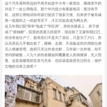
这个汽车屋和旁边的平房开始是牛大爷一家居住，顺便卖牛奶
并设了一处公用电话。那个年代很少有家庭电话，更没有手
机，这部公用电话给邻居们提供了很多方便。后来房子被岛城
第一批股民之一的赵哥买下，才正式改造成为网点房。
这几年我们院“荣幸”地成了“学区房”，房价扶摇直上，房子便
成了“摇钱树”，院里的房屋几经易手，现在除了王家和我们已
经没有老住户了。新房东们不是为了居住，只是为了户口，所
以买房后几乎都出租了，楼梯、走廊、天花板这些共用部位便
无人维修管理。政府只关注外表光鲜，几年刷一次外墙，却不
管内部破败，八九十岁的老楼如同耄耋老人疾病缠身，无人照
看。这是老建筑的悲哀与无奈，也应该是政府关注民生，保护
文物的当务之急吧？