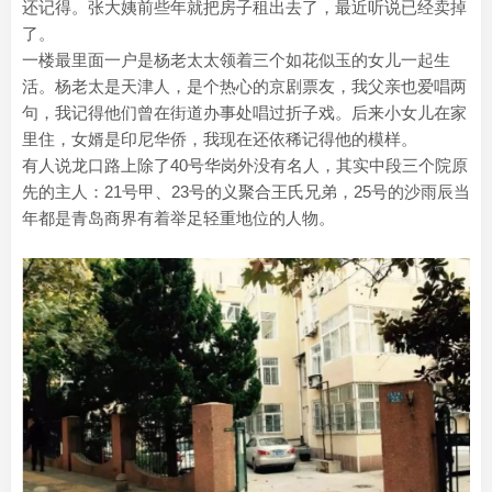
还记得。张大姨前些年就把房子租出去了，最近听说已经卖掉
了。
一楼最里面一户是杨老太太领着三个如花似玉的女儿一起生
活。杨老太是天津人，是个热心的京剧票友，我父亲也爱唱两
句，我记得他们曾在街道办事处唱过折子戏。后来小女儿在家
里住，女婿是印尼华侨，我现在还依稀记得他的模样。
有人说龙口路上除了40号华岗外没有名人，其实中段三个院原
先的主人：21号甲、23号的义聚合王氏兄弟，25号的沙雨辰当
年都是青岛商界有着举足轻重地位的人物。