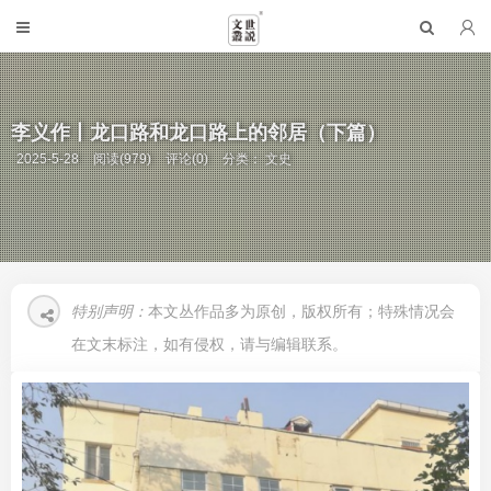
李义作丨龙口路和龙口路上的邻居（下篇）
2025-5-28
阅读(979)
评论(0)
分类：
文史
特别声明：
本文丛作品多为原创，版权所有；特殊情况会
在文末标注，如有侵权，请与编辑联系。