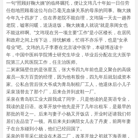
一句“照顾好鞠大姨”的临终嘱托，便让文玮几十年如一日任劳
任怨地照顾着这位与自己毫无血缘关系的母亲的同事。鞠大姨
今年九十四岁了，住在养老院不能自理，文玮隔一天去一趟养
老院，嘘寒问暖，送汤送饭，鞠大姨逢人就说“就是亲闺女也
不能这样啊。”文玮现在另一项主要“工作”是小区楼长，在居民
和政府之间上传下达，排忧解难，忙得不亦乐乎，也是“女承
母业”吧。文玮的儿子李赛在北京读中医学，本硕博连读十
年，中国中医科学院博士研究生毕业，毕业后分配在北大医学
院第三人民医院工作，任主治医师。
二舅家隔壁住的是张星五，张大爷四九年前也是义聚合的高级
雇员—东方百货的经理，因为他有股份，四九年后就划成资本
家。公私合营后张大爷成为青岛制楦厂工人，他退休后小儿子
采泉顶替去了那个厂，后来合并到皮鞋一厂。
采泉在青岛职工业大跟我成了同学，只是他读的是英语专业，
我读的是日语。改革开放中他先是开了几年出租车，是最早的
那批的哥之一。后来与妻子小杨又开饭店，开业时还请我们邻
居们去品尝了一顿。再后来夫妇俩陪女儿去了丹麦，前两年妻
子在台东碰到小杨，他们已经回国了。
采泉的哥哥采仁就业在木器二厂，改革开放之初就下海弄潮，