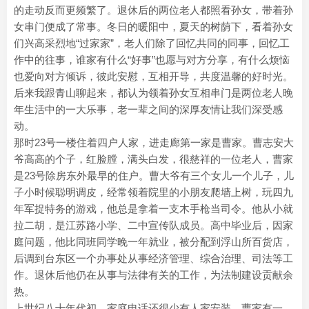
的走动反而更频繁了。退休后的两位老人都照看孙女，带着孙
女串门便成了常事。冬日的暖阳中，夏天的树荫下，看着孙女
们兴高采烈地“过家家”，老人们除了回忆共同的同事，回忆工
作中的往事，谁家有什么“好事”也愿与对方分享，有什么烦恼
也爱向对方倾诉，彼此安慰，互相开导，共度温馨的好时光。
后来我跟青山聊起来，都认为领着孙女互相串门是两位老人晚
年生活中的一大乐事，老一辈之间的深厚友情让我们深受感
动。
那时23号一楼住着四户人家，进走廊第一家是曹家。曹志安大
爷高高的个子，红脸膛，满头白发，很慈祥的一位老人，曹家
是23号除房东外最早的住户。曹大爷有三个女儿一个儿子，儿
子小时候聪明调皮，经常领着院里的小朋友爬墙上树，玩四九
年军捉特务的游戏，他总是拿着一支木手枪当司令。他从小就
拉二胡，是江苏路小学、二中宣传队成员。高中毕业后，因家
庭问题，他比同班同学晚一年就业，被分配到浮山所百货店，
后调到台东区一个办事处从事经济管理、综合治理、司法等工
作。退休后他仍在从事与法律有关的工作，为法制建设贡献余
热。
上世纪八十年代初，家庭电话还很少有人家安装，曹家有一