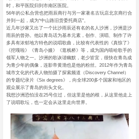
时，和平医院归到市南区医院。
56年的公私合营也把雨辰商行与另一家著名古玩店北京商行合
并到一起，成为“中山路旧货委托商店”。
近几年沙家又出了一个比沙雨辰还有名的名人沙洲，沙洲是沙
雨辰的曾孙。他以青岛话为基本元素，创作、演唱、制作了许
多具有浓郁地方特色的说唱歌曲，比较有代表性的《真惊了》
《挖嘎啦》《青岛小嫚》《逛栈桥》等，成为国内嘻哈歌手的
领军人物之一。沙洲的歌诙谐幽默，老少皆宜，很快在青岛成
为青少年的偶像，连影帝黄渤也是他的粉丝。2012年作为青岛
城市文化的代表人物拍摄了探索频道（Discovery Channel）
的专题纪录片《Six degrees》，向全球200多个国家和地区的
观众展示了青岛的街头文化。
我想沙洲恐怕没在25号住过，但这里是他的根，从这里他走上
了说唱歌坛，也一定会从这里走向世界。