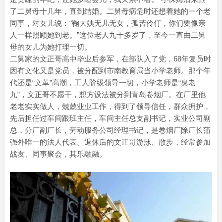
了二舅母十几年，直到结婚。二舅母病危时还想着她的一个老
同事，对女儿说：“鞠大姨无儿无女，孤苦伶仃，你们要像亲
人一样照顾她到老。”这位老人九十多岁了，至今一直由二舅
母的女儿为她打理一切。
二舅家的文正哥高中毕业后参军，在部队入了党，68年复员时
因有文化又是党员，被分配到市南教育局当小学老师。那个年
代还是“文革”高潮，工人阶级领导一切，小学老师是“臭老
九”，文正哥不愿干，想方设法被分到青岛卷烟厂。在厂里他
老老实实做人，兢兢业业工作，得到了领导信任，群众拥护，
先后担任过车间跟班主任，车间主任总支副书记，实业公司副
总，分厂副厂长，劳动服务公司经理书记，是卷烟厂除厂长蒲
强外唯一的法人代表。退休后的文正哥游泳、散步，经常参加
战友、同事聚会，其乐融融。