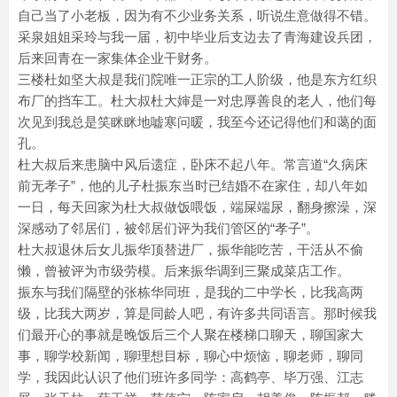
自己当了小老板，因为有不少业务关系，听说生意做得不错。
采泉姐姐采玲与我一届，初中毕业后支边去了青海建设兵团，
后来回青在一家集体企业干财务。
三楼杜如坚大叔是我们院唯一正宗的工人阶级，他是东方红织
布厂的挡车工。杜大叔杜大婶是一对忠厚善良的老人，他们每
次见到我总是笑眯眯地嘘寒问暖，我至今还记得他们和蔼的面
孔。
杜大叔后来患脑中风后遗症，卧床不起八年。常言道“久病床
前无孝子”，他的儿子杜振东当时已结婚不在家住，却八年如
一日，每天回家为杜大叔做饭喂饭，端屎端尿，翻身擦澡，深
深感动了邻居们，被邻居们评为我们管区的“孝子”。
杜大叔退休后女儿振华顶替进厂，振华能吃苦，干活从不偷
懒，曾被评为市级劳模。后来振华调到三聚成菜店工作。
振东与我们隔壁的张栋华同班，是我的二中学长，比我高两
级，比我大两岁，算是同龄人吧，有许多共同语言。那时候我
们最开心的事就是晚饭后三个人聚在楼梯口聊天，聊国家大
事，聊学校新闻，聊理想目标，聊心中烦恼，聊老师，聊同
学，我因此认识了他们班许多同学：高鹤亭、毕万强、江志