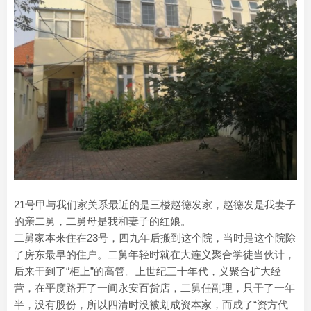
21号甲与我们家关系最近的是三楼赵德发家，赵德发是我妻子
的亲二舅，二舅母是我和妻子的红娘。
二舅家本来住在23号，四九年后搬到这个院，当时是这个院除
了房东最早的住户。二舅年轻时就在大连义聚合学徒当伙计，
后来干到了“柜上”的高管。上世纪三十年代，义聚合扩大经
营，在平度路开了一间永安百货店，二舅任副理，只干了一年
半，没有股份，所以四清时没被划成资本家，而成了“资方代