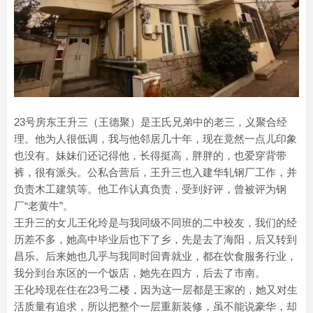
23号房东王升三（王德聚）是王氏兄弟中的老三，义聚合经
理。他为人很低调，我与他邻居几十年，现在竟然一点儿印象
也没有。妹妹们还记得他，长得挺高，胖胖的，也爱穿背带
裤，很有派头。公私合营后，王升三也入建华轧钢厂工作，并
负责木工建筑等。他工作认真负责，受到好评，曾被评为钢
厂“老黄牛”。
王升三的女儿王化玲是与我同级不同班的二中校友，我们的经
历差不多，她高中毕业后也下了乡，先是去了海阳，后又转到
昌乐。后来她也几乎与我同时回青就业，都在饮食服务行业，
我分到台东区的一个饭店，她先在四方，后去了市南。
王化玲现在住在23号二楼，因为这一层都是王家的，她又对生
活质量有追求，所以把整个一层重新装修，虽不能说豪华，却