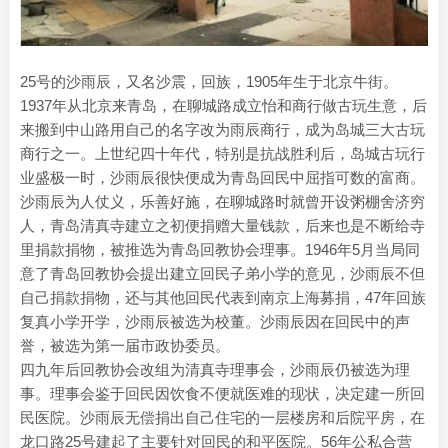
25号的沙雨辰，又名沙震，回族，1905年生于北京牛街。
1937年从北京来青岛，在聊城路成立怡和商行做古玩生意，后
来搬到中山路用自己的名字改为雨辰商行，成为岛城三大古玩
商行之一。上世纪四十年代，特别是抗战胜利后，岛城古玩行
业盛极一时，沙雨辰很快便成为青岛回民中屈指可数的富商。
沙雨辰为人仗义，乐善好施，在聊城路时就曾开设粥棚舍济穷
人，青岛清真寺建立之初便捐赠大量钱款，后来也是不断给寺
里捐款捐物，被推选为青岛回教协会理事。1946年5月当局同
意了青岛回教协会提出建立回民子弟小学的意见，沙雨辰不但
自己捐款捐物，还与其他回民代表到南京上海募捐，47年回族
复真小学开学，沙雨辰被选为校董。沙雨辰因在回民中的声
誉，被选为第一届市政协委员。
四九年后回教协会改组为清真寺理事会，沙雨辰仍被选为理
事。理事会鉴于回民因饮食不便就医难的现状，决定建一所回
民医院。沙雨辰无偿捐出自己住宅的一层楼房和后院平房，在
龙口路25号建起了主要针对回民的和平医院。56年公私合营