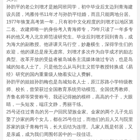
孙韵平的老公刘增才是她同班同学，初中毕业后支边到青海建
设兵团，鸿雁传书11年才与孙韵平结婚，而且只能两地分居。
1977年恢复高考第一年，只有初中文化程度的刘增才以地区第
二名、农建师唯一的身份考入青海师专，79年只读了一年多专
科的他又考入北京师范读研究生。毕业后刘增才回到青岛，成
为海大的副教授。他讲课天马行空，妙趣横生，深得学生们的
欢迎，他的课总是座无虚席。刘增才多次作为自学成才的励志
典型、改革开放的受益者被岛城各主流媒体做过专访，也是岛
城的知名人士了。只是他怎么从马列主义哲学教授转换成《易
经》研究的国内重量级人物着实让人费解。
孙韵平的姐姐孙韵梅也是岛城知名人士，原江苏路小学特级教
师、校长，曾荣获过全国教育系统劳动模范、全国优秀教师、
齐鲁名师等荣誉称号。我还记得她的模样，高高的个子，大眼
睛，一头短发，端庄文静，秀丽干练。
25号还住过青岛的另一户回民望族金家。金家的两个儿子先后
娶了沙家的两个女儿，都在25号住过，而他们的后人又与院里
苏家的孩子青梅竹马，长大后结为连理。几家人既是邻居，又
是亲戚，成为我们周围邻居中的一段佳话。