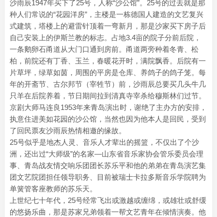
沙雨辰1947年买下了25号，人称“沙公馆”。25号的过去就是那
种人们常说的“花园洋房”，主楼是一栋德国人建造的文艺复兴
式建筑，塔楼上的避雷针顶着一弯新月，那是沙家买下房子后
自己安装上的伊斯兰教的标志。占地3.4亩的院子分前后院，
一条鹅卵石甬道从大门口通到房前。甬道两旁种着冬青、松
柏，前院还有丁香、玉兰，春暖花开时，满院飘香。后院有一
片草坪，绿草如茵，周围的平房是仓库、养鸽子的鸽子笼。每
年的开斋节、古尔邦节（宰牲节）前，沙雨辰总要买几头牛几
只羊在后院养着，节日期间拉到清真寺宰杀给穆斯林们过节。
京剧大师马连良1953年来青岛演出时，谢绝了主办方的安排，
执意住进美如花园的沙公馆，当然也因为他本人是回民，受到
了回民票友沙雨辰热情相邀的缘故。
25号似乎是地杰人灵、音乐人才辈出的摇篮，不仅出了个沙
洲，还出过“大师级”的名家—山东省音乐家协会管乐委员会理
事、青岛战友情交响乐团团长苏乐平和他的弟弟在青岛演艺集
团文艺院团担任领导职务、目前被瑞士卡拉多斯音乐学院聘为
单簧管客座教师的苏乐天。
上世纪七十年代，25号经常飞出或激越或缠绵，或雄壮或舒缓
的悠扬乐曲，那是苏家兄弟领着一帮文艺青年在倾情演奏。他