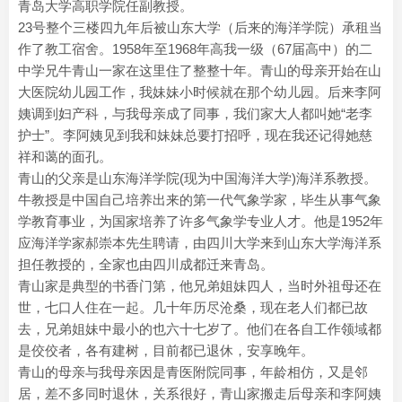
青岛大学高职学院任副教授。
23号整个三楼四九年后被山东大学（后来的海洋学院）承租当
作了教工宿舍。1958年至1968年高我一级（67届高中）的二
中学兄牛青山一家在这里住了整整十年。青山的母亲开始在山
大医院幼儿园工作，我妹妹小时候就在那个幼儿园。后来李阿
姨调到妇产科，与我母亲成了同事，我们家大人都叫她“老李
护士”。李阿姨见到我和妹妹总要打招呼，现在我还记得她慈
祥和蔼的面孔。
青山的父亲是山东海洋学院(现为中国海洋大学)海洋系教授。
牛教授是中国自己培养出来的第一代气象学家，毕生从事气象
学教育事业，为国家培养了许多气象学专业人才。他是1952年
应海洋学家郝崇本先生聘请，由四川大学来到山东大学海洋系
担任教授的，全家也由四川成都迁来青岛。
青山家是典型的书香门第，他兄弟姐妹四人，当时外祖母还在
世，七口人住在一起。几十年历尽沧桑，现在老人们都已故
去，兄弟姐妹中最小的也六十七岁了。他们在各自工作领域都
是佼佼者，各有建树，目前都已退休，安享晚年。
青山的母亲与我母亲因是青医附院同事，年龄相仿，又是邻
居，差不多同时退休，关系很好，青山家搬走后母亲和李阿姨