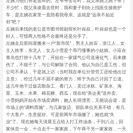
左姨为他们养老送终的。左爷爷去世时，我父亲跑上跑下帮了
不少忙；我父亲凌晨去世时，我和妻子到街上找医生接救护
车，是左姨在家里一直陪着我母亲。这就是“远亲不如近
邻”吧？
左姨后来找的老公是市图书馆副馆长叶叔叔，叶叔叔也是一个
好人，可惜两人性格不合最终还是分手了。
左姨走后那间屋搬来一户“新市民”，男主人姓应，浙江人，女
主人姓李，东北人，女儿小雪是个乖巧懂事的小姑娘。小应在
青岛也打拼十几年了，开始在一家煤气公司送液化气，后来腰
伤了，不能干了，与公司解除了合同。他认为自己是工伤，但
公司不承认，于是就上访（当时我在单位分管劳工还给他出过
主意），经过几年不屈不挠的努力，终于为自己讨回了公道。
这几年他干过饭店勤杂工、看门人，卖过冰糕、矿泉水、海
星、玉米、水果、棉花糖、西瓜，现在给“美达美”送外卖。
小雪妈妈开始在市场卖调料，她人长得漂亮，又能说会道，是
市场上的“调料西施”，与几家饭店、部队单位关系不错，有几
个大客户，生意挺好。可是前两年市场撤了，她也就“失
业”了。现在她每天清晨五点给人打工炸油条，干到八点，回
家休息一会，十点去干一家家政，下午再干另一家家政，一天