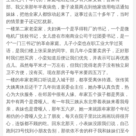
部。我父亲那年半夜病危，妻子凌晨两点到他家借用电话通知
妹妹，把他全家人都惊动起来了。这事过去三十多年了，当时
的情景妻子还记忆犹新。
一楼第二家老栾家，夫妇俩一个是孚得鞋厂的书记，一个是微
电机厂技校书记，女儿曾在市南商业公司干过团委书记，是一
个“一门三书记”的革命家庭。儿子小栾也在职工业大学过英
语，是我们楼上张采泉的同学。前几年小栾要卖房子，正好那
时我们想买房，小栾知道后便让我们优先，并表示可以再优惠
点儿。虽然每平米才一万左右，但我们觉得老房子没有独立厨
卫不方便，没有买。现在那房子每平米要四五万了。
一楼的牟家老两口听说是入城干部，都享受离休待遇。张传英
大姨离休后还干了几年街道居委会主任，她办事认真负责，热
心为大伙服务，在邻居中很有人缘。牟家五个孩子都是男孩，
其中有两个是聋哑人。有一年我三姨从东北带着表妹来看我母
亲，表妹也是聋哑人，那年五六岁。她一来就跟牟家那个年纪
相仿的小聋哑人交上了朋友，每天在院子里比比画画玩得很开
心，连饭都不顾的吃。回东北那天，小表妹没跟我们说，自己
跑到23号找到小朋友告别，那依依不舍的样子我和妹妹们至今