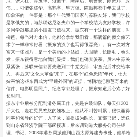
展、张天柱、薛玉祥、范值宁、陈家启、胡善俊、陈振邦、滕
伟……可惜张栋华、高鹤亭、毕万强、陈振邦都中年去世了。
印象深的一件事是：那个年代我们国家与苏联友好，我们学校
是学俄文的，与苏联达尼洛夫市的一个学校结为友好学校，许
多同学跟那里的小朋友书信往来。振东有一个这样的朋友，叫
柳芭。每当对方来信，他都会拿给我们看，那满篇的俄文像艺
术字一样非常好看（振东的汉字也写得很漂亮）。有一次对方
寄来一张照片，是一个美丽的小姑娘，大眼睛，长睫毛，卷头
发，振东很得意地向我们显摆，我们也确实羡慕。后来中苏关
系紧张，苏联来信都要先送到二中党支部，审查完后才交给本
人。再后来“文化大革命”来了，在那个“红色恐怖”年代，杜大
婶害怕这些东西成为“里通外国”的证据，悄悄地把柳芭寄来的
信件、电影明星照片、纪念章都处理了，振东知道后心疼了好
长时间。
振东毕业后被分配到港务局工作，先是在装卸队，每天扛200
斤大包，走在晃晃悠悠的翘板上。他从不叫苦叫累，很快赢得
同事和领导的好评，入了党，被提拔为队长、支部书记，选送
到山东省经济学院干部函授班，后来调到港大服务公司任经
理、书记。2003年港务局派他到山西太原筹建办事处，他单枪