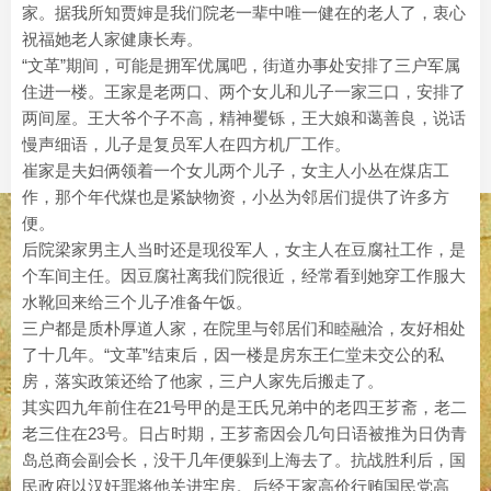
家。据我所知贾婶是我们院老一辈中唯一健在的老人了，衷心
祝福她老人家健康长寿。
“文革”期间，可能是拥军优属吧，街道办事处安排了三户军属
住进一楼。王家是老两口、两个女儿和儿子一家三口，安排了
两间屋。王大爷个子不高，精神矍铄，王大娘和蔼善良，说话
慢声细语，儿子是复员军人在四方机厂工作。
崔家是夫妇俩领着一个女儿两个儿子，女主人小丛在煤店工
作，那个年代煤也是紧缺物资，小丛为邻居们提供了许多方
便。
后院梁家男主人当时还是现役军人，女主人在豆腐社工作，是
个车间主任。因豆腐社离我们院很近，经常看到她穿工作服大
水靴回来给三个儿子准备午饭。
三户都是质朴厚道人家，在院里与邻居们和睦融洽，友好相处
了十几年。“文革”结束后，因一楼是房东王仁堂未交公的私
房，落实政策还给了他家，三户人家先后搬走了。
其实四九年前住在21号甲的是王氏兄弟中的老四王芗斋，老二
老三住在23号。日占时期，王芗斋因会几句日语被推为日伪青
岛总商会副会长，没干几年便躲到上海去了。抗战胜利后，国
民政府以汉奸罪将他关进牢房。后经王家高价行贿国民党高