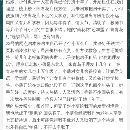
姑娘。小付孤身一人在青岛已经打拼十年了，开始租住在我们
隔壁，楼上楼下照看花店很方便，后来房东把房子卖了，小付
便搬到了仍离花店不远的大学路。我们这里离青医附院不远，
周围又有几所学校，因此每年春节、情人节、清明节、教师节
等几个节日小付的生意很不错，她的“仙花坊”还加盟了“鲁青花
行”连锁经营，网上也有销售。
23号的网点房本来房主自己开了个小五金店，卖些钉子铁丝活
页和油漆涂料等，虽然价格有点贵，但方便救急，生意还能维
持。前几年老板娘因病去世，儿子便把房子租给了“赛妮理发
店”。理发店老板小薄是东北人，来青岛干理发十几年了，在
青岛生的女儿也上五年级了。小薄对女儿舍得投资，让她学英
语、学舞蹈，最近为了让女儿有个好形体，又准备让她学模
特。小薄开始在龙口路北段开店，迁到这里也四个年头了，她
手艺好，态度好，待人热情，人又漂亮，挣得不少回头客，有
一次我在等候时听一位客人说已经“跟”了她十年了。
我的头发稀少，很难理，但妻子对小薄给我理的发型很满意，
我也就成了“赛妮”的回头客了。小薄曾经把我作为老年人享受
七五折待遇，后来可能觉得我不像老人又取消了这个待遇，我
也乐得自己“年轻”，不再去争取了。