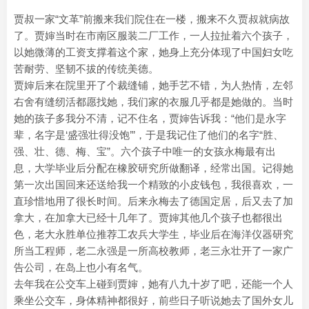
贾叔一家“文革”前搬来我们院住在一楼，搬来不久贾叔就病故
了。贾婶当时在市南区服装二厂工作，一人拉扯着六个孩子，
以她微薄的工资支撑着这个家，她身上充分体现了中国妇女吃
苦耐劳、坚韧不拔的传统美德。
贾婶后来在院里开了个裁缝铺，她手艺不错，为人热情，左邻
右舍有缝纫活都愿找她，我们家的衣服几乎都是她做的。当时
她的孩子多我分不清，记不住名，贾婶告诉我：“他们是永字
辈，名字是‘盛强壮得没饱’”，于是我记住了他们的名字“胜、
强、壮、德、梅、宝”。六个孩子中唯一的女孩永梅最有出
息，大学毕业后分配在橡胶研究所做翻译，经常出国。记得她
第一次出国回来还送给我一个精致的小皮钱包，我很喜欢，一
直珍惜地用了很长时间。后来永梅去了德国定居，后又去了加
拿大，在加拿大已经十几年了。贾婶其他几个孩子也都很出
色，老大永胜单位推荐工农兵大学生，毕业后在海洋仪器研究
所当工程师，老二永强是一所高校教师，老三永壮开了一家广
告公司，在岛上也小有名气。
去年我在公交车上碰到贾婶，她有八九十岁了吧，还能一个人
乘坐公交车，身体精神都很好，前些日子听说她去了国外女儿