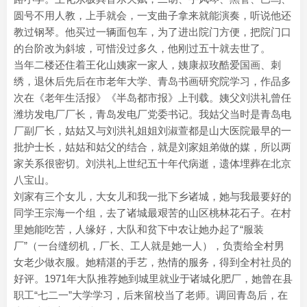
圆号不用人教，上手就会，一支曲子拿来就能演奏，听说他还
教过钢琴。他买过一辆面包车，为了进出院门方便，把院门口
的台阶改为斜坡，可惜没过多久，他刚过五十就去世了。
当年二楼还住着王化山姨家一家人，姨康叔玫酷爱国画、刺
绣，退休后先后在市老年大学、青岛书画研究院学习，作品多
次在《老年生活报》《半岛都市报》上刊载。姨父刘洪礼曾任
潍坊发电厂厂长，青岛发电厂党委书记。我姑父当时是青岛电
厂副厂长，姑姑又与刘洪礼姐姐刘淑萱都是山大医院最早的一
批护士长，姑姑和姑父的结合，就是刘家姐弟做的媒，所以两
家关系很密切。刘洪礼上世纪五十年代病逝，遗体埋葬在北京
八宝山。
刘家有三个女儿，大女儿和我一批下乡诸城，她与我最要好的
同学王宗海一个组，去了诸城最艰苦的山区桃林花石子。在村
里她能吃苦，人缘好，大队和贫下中农让她办起了“服装
厂”（一台缝纫机，厂长、工人就是她一人），负责给全村男
女老少做衣服。她精湛的手艺，热情的服务，得到全村社员的
好评。1971年大队推荐她到城里就业于诸城化肥厂，她曾在县
职工“七二一”大学学习，后来留校当了老师。调回青岛后，在