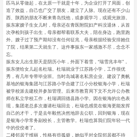
匹马从零做起，在太原一干就是十年，为企业打开了局面，创
造了效益，自己也广交了朋友，建立了人脉。现在还有不少山
西、陕西的朋友不断来青岛找他，或参观学习，或观光旅游。
振东家嫂子生女儿时，母亲还在青医附院妇产科没退休，从首
次孕检到孩子出生，母亲都帮着联系大夫，陪在身边，跑里跑
外。嫂子过了预产期却没有任何征兆，母亲根据经验安排她住
了院，结果第二天就生了。这件事振东一家感激不尽，念念不
忘。
振东女儿出生那天是阴历小年，外面下着雪，“瑞雪兆丰年”，
振东便给女儿起名杜瑞。杜瑞就业于江苏路小学，工作很优
秀，有几年专带毕业班。当时岛城著名私营企业、建设了奥帆
基地的银海集团与江苏路小学合建了江小分校银海小学，杜瑞
被学校派去建校并参加管理。后来市教育局下文不允许公办教
师在私立学校工作，杜瑞调回德县路小学。因在银海的出色表
现，集团老总多次邀请杜瑞回去，杜瑞也感觉在银海更能发挥
自己的才干，于是去年毅然决然地辞去公职，回到银海，现在
是银海小学常务副校长，主管教学。杜瑞也算我们院年轻一代
中的佼佼者了。
二楼邻居于维丽，性格有些孤僻，她似乎对全院邻居都不待