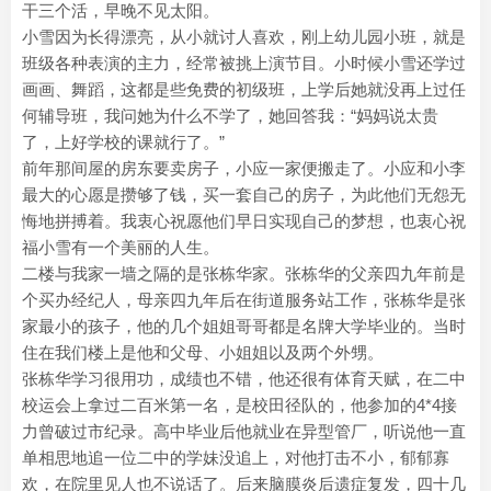
干三个活，早晚不见太阳。
小雪因为长得漂亮，从小就讨人喜欢，刚上幼儿园小班，就是
班级各种表演的主力，经常被挑上演节目。小时候小雪还学过
画画、舞蹈，这都是些免费的初级班，上学后她就没再上过任
何辅导班，我问她为什么不学了，她回答我：“妈妈说太贵
了，上好学校的课就行了。”
前年那间屋的房东要卖房子，小应一家便搬走了。小应和小李
最大的心愿是攒够了钱，买一套自己的房子，为此他们无怨无
悔地拼搏着。我衷心祝愿他们早日实现自己的梦想，也衷心祝
福小雪有一个美丽的人生。
二楼与我家一墙之隔的是张栋华家。张栋华的父亲四九年前是
个买办经纪人，母亲四九年后在街道服务站工作，张栋华是张
家最小的孩子，他的几个姐姐哥哥都是名牌大学毕业的。当时
住在我们楼上是他和父母、小姐姐以及两个外甥。
张栋华学习很用功，成绩也不错，他还很有体育天赋，在二中
校运会上拿过二百米第一名，是校田径队的，他参加的4*4接
力曾破过市纪录。高中毕业后他就业在异型管厂，听说他一直
单相思地追一位二中的学妹没追上，对他打击不小，郁郁寡
欢，在院里见人也不说话了。后来脑膜炎后遗症复发，四十几