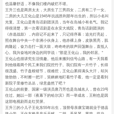
也温馨舒适，不像我们楼内破烂不堪。
王升三也是两房太太，大房生了三男四女，二房有二子一女。
二房的大儿王化山是1945年抗战胜利那年出生的，所以小名叫
光复。王化山是青岛话剧团演员，当年在岛城小有名气。我记
得很清楚，第一次看话剧是在永安大戏院，青岛话剧团演的
《赤道战鼓》，内容记不起来了，只记得序幕：追光灯亮起，
照在舞台中央一个非洲小伙身上，他赤裸上身，皮肤黑亮，肌
肉隆起，奋力击打一面大鼓，咚咚咚的鼓声回荡舞台，直抵人
心。我兴奋地对身边的同学说：“那是王化山，我的邻居。”
王化山也很讲究生活情趣。他后来搬到信号山路，有一天我看
到他领着两个民工来我们院挖竹子。我们院有一片竹子，长得
很茂盛。竹子盘根错节，很难挖，王化山累得满头大汗，却兴
致勃勃，不时擦一把汗，笑眯眯地盯着竹子看。他一定是看到
新院子里修竹丛丛，绿意盎然了吧？
王化山的前妻、国家一级演员唐乃芳也是岛城名人，曾在23号
住过。她以一部《夜幕下的哈尔滨》而一举成名，王刚也是因
这部电视剧而走红荧屏。
王升三的小儿子王化东55年出生，顶替母亲康宝璐就业于德县
路小学。王化东极具音乐天赋，二胡、手风琴、黑管、巴乌、