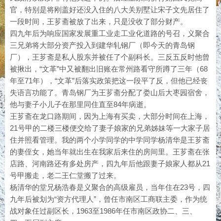
官，特别是将刚盖好还没入住的八大关别墅让宋子文先居住了
一段时间，王芗斋被放了出来，只是没收了部分财产。
四九年后为响应国家发展重工业走工业化道路的号召，义聚合
三兄弟将大部分资产投入到建华轧钢厂（即今天的青岛钢
厂），王芗斋是私人股东并被任了个副科长。三反五反时他曾
被揪出，“文革”中又被翻出旧账在常州路看守所蹲了三年（68
年至71年），“文革”后落实政策把这一段平了反，但他已经丧
失语言功能了。青岛钢厂为王芗斋分配了娄山后大枣园宿舍，
他与妻子小儿子在那里同住直至84年病逝。
王芗斋在龙口路期间，因为上海有买卖，大部分时间在上海，
21号甲的二楼三楼便交给了妻子娘家的兄弟姊妹等一大家子居
住并照看管理。我的两个小学同学的中学同学杨清华是王芗斋
的妻侄女，她当年就出生在我家后来住的房间里。王芗斋在张
店路、河南路还有多处房产，四九年后他跟妻子娘家人都从21
号甲搬走，老二王仁堂搬了过来。
杨清华的堂兄杨浩春是义聚合的高级雇员，当年住在23号，四
九年后被划为“资方代理人”，曾任市南区工商联主委，作为统
战对象任过副区长，1963至1986年任市南区政协二、三、