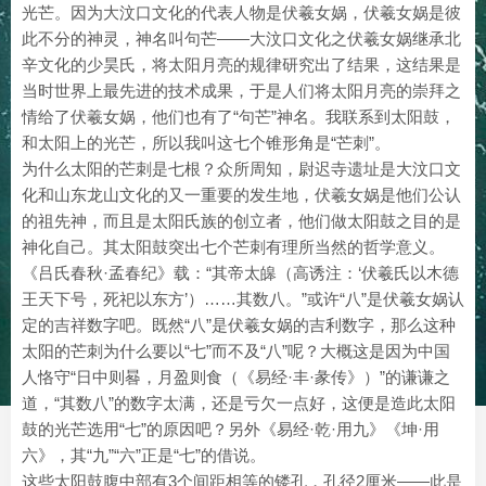
光芒。因为大汶口文化的代表人物是伏羲女娲，伏羲女娲是彼
此不分的神灵，神名叫句芒——大汶口文化之伏羲女娲继承北
辛文化的少昊氏，将太阳月亮的规律研究出了结果，这结果是
当时世界上最先进的技术成果，于是人们将太阳月亮的崇拜之
情给了伏羲女娲，他们也有了“句芒”神名。我联系到太阳鼓，
和太阳上的光芒，所以我叫这七个锥形角是“芒刺”。
为什么太阳的芒刺是七根？众所周知，尉迟寺遗址是大汶口文
化和山东龙山文化的又一重要的发生地，伏羲女娲是他们公认
的祖先神，而且是太阳氏族的创立者，他们做太阳鼓之目的是
神化自己。其太阳鼓突出七个芒刺有理所当然的哲学意义。
《吕氏春秋·孟春纪》载：“其帝太皞（高诱注：‘伏羲氏以木德
王天下号，死祀以东方’）……其数八。”或许“八”是伏羲女娲认
定的吉祥数字吧。既然“八”是伏羲女娲的吉利数字，那么这种
太阳的芒刺为什么要以“七”而不及“八”呢？大概这是因为中国
人恪守“日中则晷，月盈则食（《易经·丰·彖传》）”的谦谦之
道，“其数八”的数字太满，还是亏欠一点好，这便是造此太阳
鼓的光芒选用“七”的原因吧？另外《易经·乾·用九》《坤·用
六》，其“九”“六”正是“七”的借说。
这些太阳鼓腹中部有3个间距相等的镂孔，孔径2厘米——此是