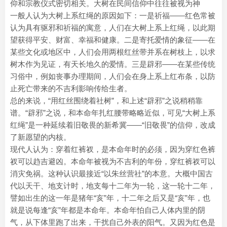
仰和宗教仪式密切相关。大树在民间信仰中往往被视为神
一般人认为大树上系红绳的原因如下：一是祈福——红色常被
认为具有驱邪和祈福的寓意，人们在大树上系上红绳，以此期
望获得平安、财富、幸福和健康。二是寄托爱情的象征——在
某些文化或地区中，人们会用两根红丝带并系在树枝上，以求
树木作为见证，有天长地久的爱情。三是辟邪——在某些传统
习俗中，例如丧事办理期间，人们会在身上系上红布条，以防
止死亡带来的不吉利影响传给生者。
总的来说，“用红丝围绕着社树”，和上述“辟邪”之说稍稍靠
谱。“辟邪”之说，和本命年扎红腰带略略近似，可见“大树上系
红绳”是一种延续着旧敬畏的新希冀——“旧敬畏”的信仰，改成
了新愿望的内核。
现代人认为：穿着红裤衩，是本命年时的必须，因为穿红色裤
衩可以趋吉避凶。本命年被视为不吉利的年份，穿红裤衩可以
消灾免祸。这种认识最接近“以朱丝营社”的本意。大概中国古
代以天干、地支计时，地支每十二年为一轮，这一轮十二年，
譬如出生的这一年是猪年“亥”年，十二年之后又是“亥”年，也
就是说每逢“亥”年都是本命年。本命年怕自己人体内里的阴
气，从下体里跑了出来，干扰自己外表的阳气。又因为红色是