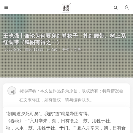
王晓强丨兼论为何要穿红裤衩子、扎红腰带、树上系
红绸带（释图有得之一）
2025-5-30
阅读(1183)
评论(0)
分类：
文史
特别声明：
本文丛作品多为原创，版权所有；特殊情况会
在文末标注，如有侵权，请与编辑联系。
“朝闻道夕死可矣”。我的“道”就是释图有得。
《春秋》：“六月辛未，朔，日有食之，鼓、用牲于社。……
秋，大水，鼓、用牲于社、于门。”“ 夏六月辛未，朔，日有食