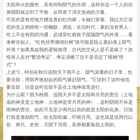
太阳和火的颜色，具有抑制阴气的作用，这样你这一个人的自
身阴阳就达到了平衡，从而有了消灾免祸的力量。
可笑的是有些地方赠送寡妇红内裤，令她们穿着。我以为它深
层的含义稍稍有一些幽默、调侃；在旧时代，寡妇没有男人，
性上不会有阳的沟通，必须穿红裤衩子阻隔阴气的外泄……看
来树亦如人。“红色丝带缠绕社树”很可能是阻止寡妇身上阴气
外泄？如果真如我的逻辑推理，古代的文化人是不是疯了？勿
怪有人反对“繁琐考证”，考证清晰了岂不是否定了模糊“理
式”？
上述“3，特别在秋日连阴天下雨不止、阴气浓重的日子里，也
要击鼓，用鼓声激励起的阳气驱赶阴气。”它说到了这时候也
要击鼓，但是这时击鼓不是在土地神庙里进行。
为什么呢？因为秋雨、连阴天并不是太阳和月亮的责任（土地
庙的神灵是土地神，土地神是管月亮的神），这时阴雨不休是
雨神的责任。由此可见至少周代以前的鼓是太阳的化身。日蚀
打鼓是激励阳气，给太阳助威，吓唬月亮。这也就是说周代以
前、商代、史前，天阴下淫雨，巫师都要敲鼓止雨的。