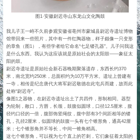
图1·安徽尉迟寺山东龙山文化陶鼓
我儿子王一峙不久前参观安徽省亳州市蒙城县尉迟寺遗址博物
馆带回来一些照片，其中有一件红陶器物，样子颇像一只变形
的章鱼（图1），有些学者给它命名“七足镂孔器”。儿子问我这
是什么东西。我认为这应该就是原始社会的太阳鼓——象征太
阳的鼓。
尉迟寺遗址是原始社会新石器晚期聚落遗存，东西长约370
米，南北宽约250米，总面积约为10万平方米。遗址上曾建有
一寺，相传是纪念唐代大将军尉迟敬德在此屯兵而建，故而此
处称“尉迟寺”。
像图1之器物，在尉迟寺遗址出土了共四件，形制相同。器型
为轮制，敞口，方唇，长颈，鼓腹似圆球，口径12.5厘米，腹
径约口径的一倍，腹部饰竖绳纹，腹中部有3个间距相等的镂
孔，孔径2厘米，似圆球的鼔腹一头有七个锥形角，通高42厘
米；七个锥形角并不等长，中间一锥角稍高。
这七个锥形角，可以视为七个直上的芒刺，它们象征着太阳的