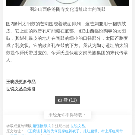
图3·山西临汾陶寺文化遗址出土的陶鼓
图2滕州太阳鼓的芒刺围绕着鼓面排列，这芒刺兼用于捆绑鼓
皮。它上面的散音孔可能藏在底部。图3山西临汾陶寺的太阳
鼓，其绑扎鼓皮的地方在陶鼓的细小的口径部分，太阳芒刺变
成了乳突状。它的散音孔在鼓的下方。我认为陶寺遗址的太阳
鼓是帝舜氏带过去的。帝舜氏是伏羲女娲民族集团的末代传承
人。
王晓强更多作品
世说文丛总索引
赞 (
11
)
未经允许不得转载：
转载或复制请以
超链接形式
并注明出处
世说文丛
。
原文地址：
《王晓强丨兼论为何要穿红裤衩子、扎红腰带、树上系红绸带