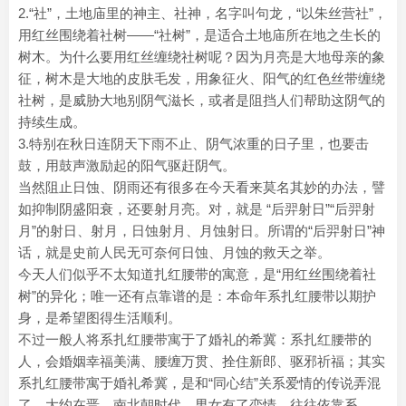
2.“社”，土地庙里的神主、社神，名字叫句龙，“以朱丝营社”，
用红丝围绕着社树——“社树”，是适合土地庙所在地之生长的
树木。为什么要用红丝缠绕社树呢？因为月亮是大地母亲的象
征，树木是大地的皮肤毛发，用象征火、阳气的红色丝带缠绕
社树，是威胁大地别阴气滋长，或者是阻挡人们帮助这阴气的
持续生成。
3.特别在秋日连阴天下雨不止、阴气浓重的日子里，也要击
鼓，用鼓声激励起的阳气驱赶阴气。
当然阻止日蚀、阴雨还有很多在今天看来莫名其妙的办法，譬
如抑制阴盛阳衰，还要射月亮。对，就是 “后羿射日”“后羿射
月”的射日、射月，日蚀射月、月蚀射日。所谓的“后羿射日”神
话，就是史前人民无可奈何日蚀、月蚀的救天之举。
今天人们似乎不太知道扎红腰带的寓意，是“用红丝围绕着社
树”的异化；唯一还有点靠谱的是：本命年系扎红腰带以期护
身，是希望图得生活顺利。
不过一般人将系扎‌红腰带寓于了婚礼的希冀：系扎‌红腰带的
人，会婚姻幸福美满、腰缠万贯、拴住新郎、驱邪祈福；其实
系扎‌红腰带寓于婚礼希冀，是和“同心结”关系爱情的传说弄混
了。大约在晋、南北朝时代，男女有了恋情，往往依靠系