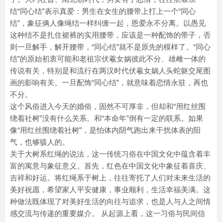
结“同心结”表示真爱：男生在女生的腰带上打上一个“同心
结”，象征俩人像绳结一样纠缠一起，恩爱永不分离。以愚见
这种结不是扎住裙裤的实用腰带，应该是一种配饰的带子，否
则一旦解手，解开腰带，“同心结”就不是原先的模样了。“同心
结”的原始初衷可能和老祖宗伏羲女娲彼此不分、雄雌一体的
传说有关，特别是和流行在两汉时代伏羲女娲人头蛇躯交尾图
画的影响有关。一旦配饰“同心结”，就意味着恋情永驻，再也
不分。
这个风俗进入今天的婚俗，固然不可厚非，但却和“用红丝围
绕着社树”没有什么关系。和“本命年”倒有一定的联系。如果
像“用红丝围绕着社树”，是怕体内阴气跑出来干扰体表的阳
气，也够骇人的。
关于大树系红绳的说法，这一传统习俗在中国文化中蕴含着丰
富的寓意与象征意义。首先，红色在中国文化中象征着喜庆、
吉祥和好运。将红绳系于树上，往往寄托了人们对未来生活的
美好祝愿，希望家人平安健康，事业顺利，生活幸福美满。这
种做法既体现了对美好生活的向往与追求，也是人与人之间情
感交流与传递的重要媒介。 从起源上看，这一习俗与民间信