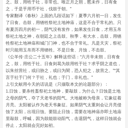
之。鼓，用牲于社，非常也。唯正月之朔，慝未作，日有食
之，于是乎用币于社，伐鼓于朝。”
专家翻译《春秋》上面的几段话如下：夏季六月初一日，发生
了日食。击鼓，用牺牲祭祀土地神庙，这是不合于常礼的。只
有夏历四月的初一，阴气没有发作，如果发生日食，才用玉帛
祭祀土地之神，在朝廷之上击鼓。秋季，有大水，击鼓，用牺
牲祭祀土地神庙和城门门神，也不合于常礼。凡是天灾，祭祀
时只能用玉帛而不用牺牲。不是日食、月蚀，不击鼓。
《公羊传·庄公二十五年》解释这些话：“六月辛未朔，日有食
之，鼓，用牲于社。日食则曷为鼓用牲于社？求乎阴之道也，
以朱丝营社，或曰胁之，或曰为闇，恐人犯之，故营之。”“其
言于社于门何？于社，礼也；于门，非礼也。”
上引文献用今天的话说是（只撷取本文的论题部分）：
1.日蚀，要杀牲畜祭祀土地神，要敲鼓，为什么？日蚀是土地
之母的阴气，夺了天老爷的阳气。大地被称为母亲，它象征着
月亮。太阳被认作为老天爷象征。如果阴气太重则会让月亮侵
蚀了太阳，出现日蚀。要阻止日蚀，需要在地神庙亦即土地庙
里敲鼓，呼喊，因为鼓能鼓动阳气，击退阴气，这样日蚀就会
停止，太阳就会完好如初。