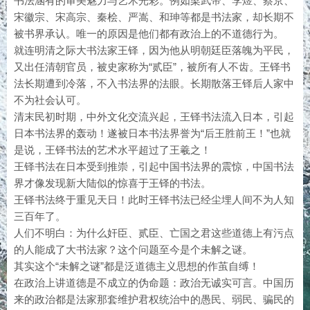
书法涵有的审美魅力与艺术光彩。例如梁武帝、李煜、蔡京、
宋徽宗、宋高宗、秦桧、严嵩、和珅等都是书法家，却长期不
被书界承认。唯一的原因是他们都有政治上的不道德行为。
就连明清之际大书法家王铎，因为他从明朝廷臣落魄为平民，
又出任清朝官员，被史家称为“贰臣”，被所有人不齿。王铎书
法长期遭到冷落，不入书法界的法眼。长期散落王铎后人家中
不为社会认可。
清末民初时期，中外文化交流兴起，王铎书法流入日本，引起
日本书法界的轰动！遂被日本书法界誉为“后王胜前王！”也就
是说，王铎书法的艺术水平超过了王羲之！
王铎书法在日本受到推崇，引起中国书法界的震惊，中国书法
界才像发现新大陆似的惊喜于王铎的书法。
王铎书法终于重见天日！此时王铎书法已经尘埋人间不为人知
三百年了。
人们不明白：为什么奸臣、贰臣、亡国之君这些道德上有污点
的人能成了大书法家？这个问题至今是个未解之谜。
其实这个“未解之谜”都是泛道德主义思想的作茧自缚！
在政治上讲道德是不成立的伪命题：政治无诚实可言。中国历
来的政治都是法家那套维护君权统治中的愚民、弱民、骗民的