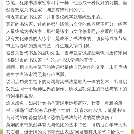
练笔。犹如书法家经常习字一样，他形成一种良好的习惯。当
然要想成为书法家，则是有待时日的了。
何况真正的书法家，并非仅仅练字就能练出来的。
真正的书法家走过的路都与练笔与文化的修养密不可分。练字
人最终成为书法家，那都是练字与文化修养同步发展的结果；
没有文化修养的人练字，是成不了书法家的。顶多练成春节集
市上写春联的熟练书匠，终生难入“家”门矣。
被誉为当代书圣的启功先生，当年就告诫那些动辄写唐诗宋词
招摇过市的书法家：“书法是书法学问的真谛”。
是啊，启功先生笔下的诗词都是他自己创作的文字，未见启功
先生拿唐诗宋词照着葫芦画瓢。
说明启功先生笔下的诗词与其书法是融为一体的艺术：出自启
功先生同一个精神世界的创作。所以启功先生的书法与笔下的
诗词相得益彰。
难以想象，如果让女书圣萧娴用她那富丽、壮美、典雅的隶
书，挥毫“问君能有几多愁？恰似一江春水向东流”，能是书法
与诗词的相得益彰吗？恐怕是书法与诗词的两败俱伤了！
萧娴的隶书虽然具有无与伦比的艺术特色，可谓近百年来无出
其右者，但萧娴的隶书却无法表达“问君能有几多愁？恰似一