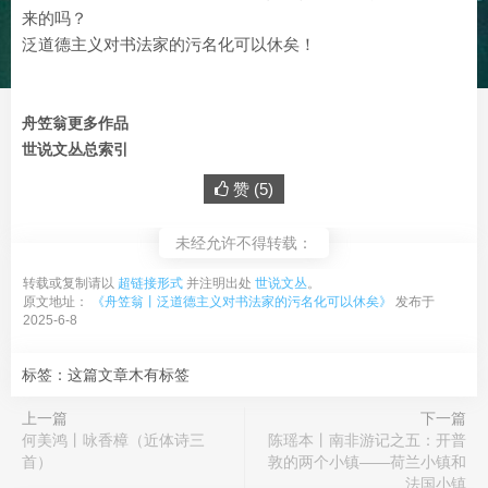
来的吗？
泛道德主义对书法家的污名化可以休矣！
舟笠翁更多作品
世说文丛总索引
赞 (
5
)
未经允许不得转载：
转载或复制请以
超链接形式
并注明出处
世说文丛
。
原文地址：
《舟笠翁丨泛道德主义对书法家的污名化可以休矣》
发布于
2025-6-8
标签：这篇文章木有标签
上一篇
下一篇
何美鸿丨咏香樟（近体诗三
陈瑶本丨南非游记之五：开普
首）
敦的两个小镇——荷兰小镇和
法国小镇