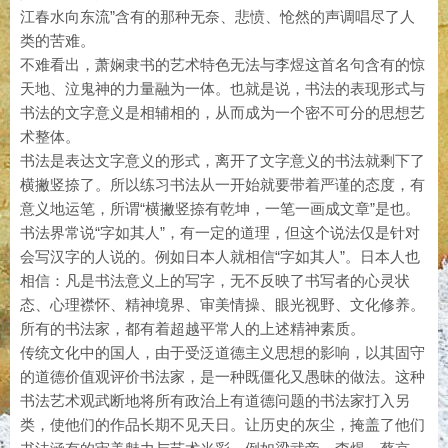
江春水向东流”含有的那种无奈、悲愤、怆然的声调唱尽了人
类的苦难。
不难看出，萧娴隶书的艺术特色无法与李煜这首名句含有的惊
天地、泣鬼神的力量融为一体。也就是说，书法的表现形式与
书法的文字意义是相辅相的，从而成为一个密不可分的思想艺
术整体。
书法是表达文字意义的形式，离开了文字意义的书法就剩下了
横撇竖捺了。所以练习书法从一开始就要带着严谨的态度，有
意义地运笔，所谓“横撇竖捺有乾坤，一笔一画成文章”是也。
书法界常说“字如其人”，有一定的道理，但这个说法仅是针对
会写汉字的人说的。例如日本人就相信“字如其人”。日本人也
相信：凡是书法意义上的写字，无不反映了书写者的心灵状
态、心理襟怀、精神境界、审美情操、眼光视野、文化修养。
所有的书法家，都有着超越平常人的上述精神素质。
传统文化中的国人，由于受泛道德主义思想的影响，以其固守
的道德价值观评价书法家，是一种既僵化又愚昧的做法。这种
书法艺术观武断地将所有政治上有道德问题的书法家打入另
类，使他们的作品长期不见天日。让历史的灰尘，掩盖了他们