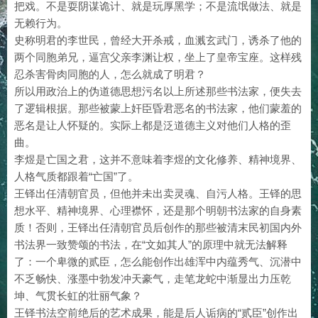
把戏。不是耍阴谋诡计、就是玩厚黑学；不是流氓做法、就是
无赖行为。
史称明君的李世民，曾经大开杀戒，血溅玄武门，诱杀了他的
两个同胞弟兄，逼宫父亲李渊让权，坐上了皇帝宝座。这样残
忍杀害骨肉同胞的人，怎么就成了明君？
所以用政治上的伪道德思想污名以上所述那些书法家，便失去
了逻辑根据。那些被蒙上奸臣昏君恶名的书法家，他们蒙羞的
恶名是让人怀疑的。实际上都是泛道德主义对他们人格的歪
曲。
李煜是亡国之君，这并不意味着李煜的文化修养、精神境界、
人格气质都跟着“亡国”了。
王铎出任清朝官员，但他并未出卖灵魂、自污人格。王铎的思
想水平、精神境界、心理襟怀，还是那个明朝书法家的自身素
质！否则，王铎出任清朝官员后创作的那些被清末民初国内外
书法界一致赞颂的书法，在“文如其人”的原理中就无法解释
了：一个卑微的贰臣，怎么能创作出雄浑中内蕴秀气、沉潜中
不乏畅快、涨墨中勃发冲天豪气，走笔龙蛇中渐显出力压乾
坤、气贯长虹的壮丽气象？
王铎书法空前绝后的艺术成果，能是后人诟病的“贰臣”创作出