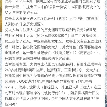
此外，2023年4月，伊朗王储与内塔尼亚胡会面时也提到了居
鲁士大帝，并提出了未来的“居鲁士协议”，试图恢复历史上的
犹太与波斯友好关系。
居鲁士大帝是何许人也？以色列（犹太）人与伊朗（古波斯）
人到底有什么历史渊源？
犹太人与古波斯人之间的历史渊源可以追溯到公元前6世纪，
当时的居鲁士大帝（约公元前600-530年）建立了波斯帝国，
领土涵盖了近东、中亚和高加索地区。居鲁士大帝征服巴比伦
后，释放了被巴比伦囚禁的犹太人，并允许他们返回耶路撒冷
重建圣殿。这一事件被记录在《以斯拉记》和《历代志》中，
标志着波斯帝国对被征服民族的宽容政策。
当时波斯帝国广大的领土范围也包括以色列，希伯来圣书中有
240多处提到伊朗和波斯，包括预言、王室和法令。犹太人在
波斯帝国中被视为受青睐的民族，例如但以理在波斯统治下继
续服侍，GOD通过但以理的经历彰显其权能（但以理书
6:26）。此外，波斯人（帕提亚人、米底亚人和以拦人）在五
旬节时出现在耶路撒冷（使徒行传2:9），随后将福音带回波
斯和通过丝绸之路传到中国，最初中国人甚至称基督教为“波
斯宗教”。