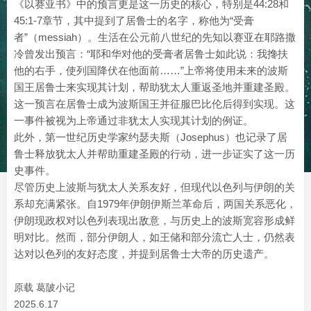
《以赛亚书》中的预言更是这一历史的核心，特别是44:28和
45:1-7章节，其中提到了居鲁士的名字，称他为“受膏
者”（messiah）。生活在公元前八世纪的先知以赛亚在耶路撒
冷曾发出预言：“耶和华对他的受膏者居鲁士如此说：我搀扶
他的右手，使列国降伏在他面前……”上帝将使用未来的波斯
国王居鲁士来实现其计划，帮助犹太人重返圣地并重建圣殿。
这一预言在居鲁士成为波斯国王并征服巴比伦后得到实现。这
一事件被视为上帝通过非犹太人实现其计划的例证。
此外，第一世纪历史学家约瑟夫斯（Josephus）也记录了居
鲁士释放犹太人并帮助重建圣殿的行动，进一步证实了这一历
史事件。
尽管历史上波斯与犹太人关系友好，但现代以色列与伊朗的关
系却充满紧张。自1979年伊朗伊斯兰革命后，两国关系恶化，
伊朗现政权对以色列表现出敌意，与历史上的波斯宽容形成鲜
明对比。然而，部分伊朗人，如王储和部分流亡人士，仍然表
达对以色列的友好态度，并提到居鲁士大帝的历史遗产。
原载 葛陂小记
2025.6.17