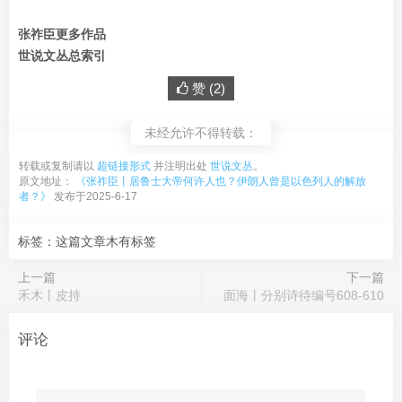
张祚臣更多作品
世说文丛总索引
赞 (
2
)
未经允许不得转载：
转载或复制请以
超链接形式
并注明出处
世说文丛
。
原文地址：
《张祚臣丨居鲁士大帝何许人也？伊朗人曾是以色列人的解放
者？》
发布于2025-6-17
标签：这篇文章木有标签
上一篇
下一篇
禾木丨皮持
面海丨分别诗待编号608-610
评论