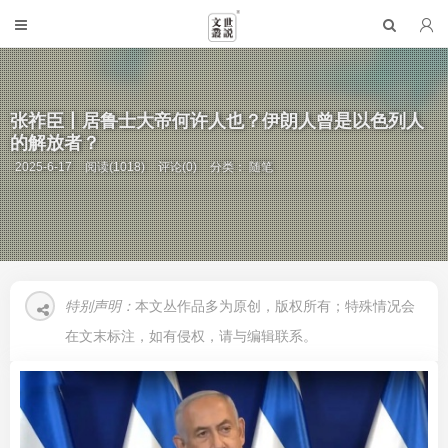
张祚臣丨居鲁士大帝何许人也？伊朗人曾是以色列人
的解放者？
2025-6-17
阅读(1018)
评论(0)
分类：
随笔
特别声明：
本文丛作品多为原创，版权所有；特殊情况会
在文末标注，如有侵权，请与编辑联系。