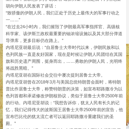
胡向伊朗人民发表了讲话：
“致骄傲的伊朗人民，我们正处于历史上最伟大的军事行动之
一……”
“在过去24小时内，我们摧毁了伊朗最高军事指挥官、高级核
科学家、该伊斯兰政权最重要的铀浓缩设施以及其大部分弹道
导弹库，更多目标仍在路上。”
内塔尼亚胡最后说：“自居鲁士大帝时代以来，伊朗民族和以
色列民族一直是友好国家，现在是时候让伊朗人民团结在其国
旗和历史遗产周围，挺身而出，……勇敢的伊朗人民，光明终
将战胜黑暗。”
内塔尼亚胡在国际社会交往中屡次提到居鲁士大帝。
内塔尼亚胡曾在2018年3月与美国总统特朗普会面时，将特朗
普比作居鲁士大帝，称赞特朗普的决策，如宣布耶路撒冷为以
色列首都和承诺修改伊朗核协议，类似于居鲁士大帝2500年前
的行动。内塔尼亚胡说：“我想告诉你，犹太人民有长久的记
忆，我们记得伟大的波斯国王居鲁士大帝2500年前的宣告，他
宣布巴比伦的犹太流亡者可以返回耶路撒冷重建我们的圣
殿。”