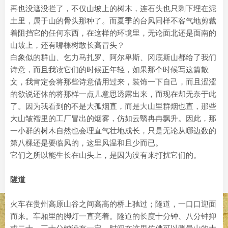
再也没遮没拦了，不仅山坡上的树木，连石头也只剩下埋在泥
土里，属于山的骨头那种了。而夏季的台风同样不客气地剪裁
着阻挡它的任何东西，在这样的环境里，无论面北还是面南的
山坡上，还有哪棵树敢长高冒头？
白象似的群山、乞力马扎罗、阿尔卑斯、冈底斯山都给了我们
诗意，而且我读它们的时候正年轻，如果那个时候写这篇散
文，我肯定会将那些诗意借用过来，装饰一下自己，而且涩涩
的欲说还休的将那样一点儿意思透露出来，而现在却无奈于此
了。因为我看到的不是大孤烟直，而是大山里群烟也直，那些
大山皱褶里的工厂冒出的烟雾，仿如云翳冉冉飘升。因此，那
一小群的树木自然也会理直气壮地成长，只是无论从哪边数的
第八棵还是要临风的，这里风温和且少而已。
它们之所以能生长在山头上，是因为没有来打扰它们的。
隧道
火车在贵州高原山谷之间高高的桥上驰过；隧道，一口口迎面
而来。车厢里的脚灯一直亮着。隧道的长度十分钟、八分钟抑