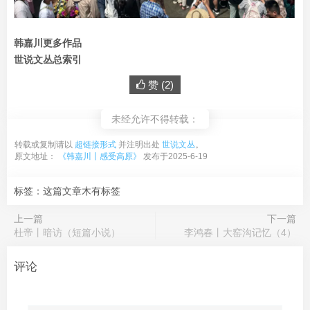
韩嘉川更多作品
世说文丛总索引
赞 (
2
)
未经允许不得转载：
转载或复制请以
超链接形式
并注明出处
世说文丛
。
原文地址：
《韩嘉川丨感受高原》
发布于2025-6-19
标签：这篇文章木有标签
上一篇
下一篇
杜帝丨暗访（短篇小说）
李鸿春丨大窑沟记忆（4）
评论