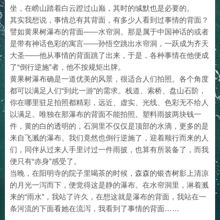
坐，在崂山踏着白云蹬过山巅，其时的缄默也是必要的。
其实我想说，事情总有其背面，有多少人看到过事情的背面？
譬如黄果树瀑布的背面——水帘洞。那是属于中国神话的或者
是带有神话色彩的寓言——孙悟空跳出水帘洞，一跃成为齐天
大圣——他从事情的背面跳了出来，于是，各种事情在他便成
了“倒行逆施”者，他不按规矩出牌。
黄果树瀑布确是一道优美的风景，很适合人们拍照。各个角度
都可以满足人们“到此一游”的需求。栈道、索桥、盘山石阶，
你在哪里驻足拍照都精彩，远近、虚实、光线、色彩无不给人
以满足。唯独在那瀑布的背面不能拍照。塑料雨披两块钱一
件，黄的白的透明的，石洞里不仅仅是顶部的水滴，更多的是
来自飞溅的瀑布。我们竟然也倒行逆施了，迎着顺行而来的人
们，同伴从过来人手里讨过一件雨披，也算有所装备了，而我
便只有“赤身”感受了。
当晚，在阳明寺的院子里喝茶的时候，森森的银杏树影上清凉
的月光一泻而下，便觉得这是静的瀑布。在水帘洞里，淋着溅
来的“雨水”，我站了许久，在想这就是瀑布的背面，我站在一
条河流的下面看她在流泻，我看到了事情的背面……