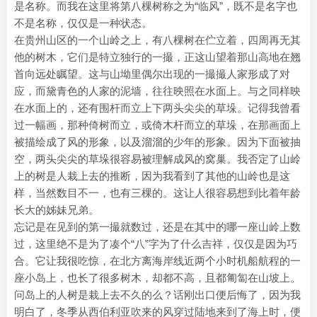
是名称。而我在这里将第八棵树称之为“临风”，既不是名字也
不是名称，仅仅是一种状态。
在贵州山区的一个山岭之上，有八棵树在伫立着，四周再无其
他的树木，它们是特立独行的一撮，正这山望着那山高地在翘
首向远处瞩望。这与山坳里偶尔出现的一撮撮人家形成了对
应，而黛青色的人家的泥墙，往往映照在水面上。与之同样映
在水面上的，还有围杆而立上下两头尖尖的草垛。记得我曾看
过一幅画，那种倚树而立，或倚木杆而立的草垛，在那画面上
被描绘成了风的形象，以及溜溜的少年的形象。因为下面被抽
空，两头尖尖的草垛很容易被理解成风的窝巢。我否定了山岭
上的树是人栽上去的推断，因为我看到了其他的山岭也是这
样，当然数目不一，也有三棵的。这让人很容易想到比着年龄
长大的姊妹兄弟。
忘记是在见到的第一撮就数过，还是在其中的哪一座山岭上数
过，这里绝不是为了凑个“八”字为了什么吉祥，仅仅是因为巧
合。它让我很吃惊，在北方离海岸线近两个小时机船航程的一
座小岛上，也长了很多树木，却都不高，且都匍匐在山坡上。
问岛上的人树是栽上去不久的么？话刚出口便后悔了，因为我
明白了，冬季从西伯利亚吹来的风穿过陆地来到了海上时，便