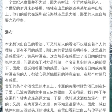
一个世纪来度量并不为过，因为有时让一个群体成熟起来，一
个世纪的岁月未必够用。牺牲在山里的铁道兵墓地在半山坡
上，他们的后代在深圳在沿海城市里盖大楼，那里的人生自然
要光彩得多。
瀑布
本来想说出自己的看法，可又想别人的看法不仅融合着个人的
理解，更有不同的感受，那比你的看法要高明得多。这里说的
是感受瀑布，黄果树瀑布。这当然是在感受过了若日朗的雄性
咆哮之后，问题就在于对方是想做一个名副其实的诗人的前提
下，因此，我必须尊重他的感受。任何一个站在若日朗或黄果
树瀑布前的人，都被心灵所触摸到的诗意左右。在那个时候只
有感受。
贵阳的某个小酒馆里的木桌上，小瓶的黄果树脾烈酒已倒在杯
子里，已近黄昏的空中白云依然很白，天空很蓝。我们将于午
夜乘列车驶离这座高原之城，于是，我想说这酒犹如瀑布一样
的；又想，在离开瀑布之后，你不知道谁是诗人。因此，缄默
地体味白云游过头顶的滋味儿。在雪山看到过白云与你平起平