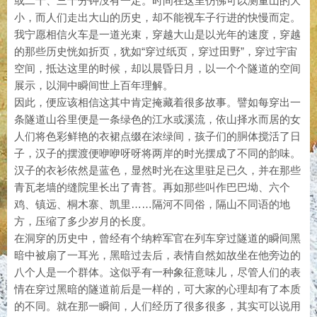
或二十、三十分钟没有一定。时间在这里仿佛可以测量山的大
小，而人们走出大山的历史，却不能视车子行进的快慢而定。
我宁愿相信火车是一道光束，穿越大山是以光年的速度，穿越
的那些历史恍如折页，犹如“穿过纸页，穿过田野”，穿过宇宙
空间，抵达这里的时候，却以晨昏日月，以一个个隧道的空间
展示，以洞中瞬间世上百年理解。
因此，便应该相信这其中肯定掩藏着很多故事。譬如每穿出一
条隧道山谷里便是一条绿色的江水或溪流，依山择水而居的女
人们将色彩鲜艳的衣裙点缀在浓绿间，孩子们的胴体搅活了日
子，汉子的摆渡便咿咿呀呀将两岸的时光摆成了不同的韵味。
汉子的衣衫依然是蓝色，显然时光在这里驻足已久，并在那些
青瓦老墙的缝院里长出了青苔。再如那些叫作巴巴坳、六个
鸡、镇远、桐木寨、凯里……隔河不同俗，隔山不同语的地
方，压缩了多少岁月的长度。
在洞穿的历史中，曾经有个纳粹军官在列车穿过隧道的瞬间黑
暗中被扇了一耳光，黑暗过去后，表情自然如故坐在他旁边的
八个人是一个群体。这似乎有一种象征意味儿，尽管人们的表
情在穿过黑暗的隧道前后是一样的，可大家的心理却有了本质
的不同。就在那一瞬间，人们经历了很多很多，其实可以说用