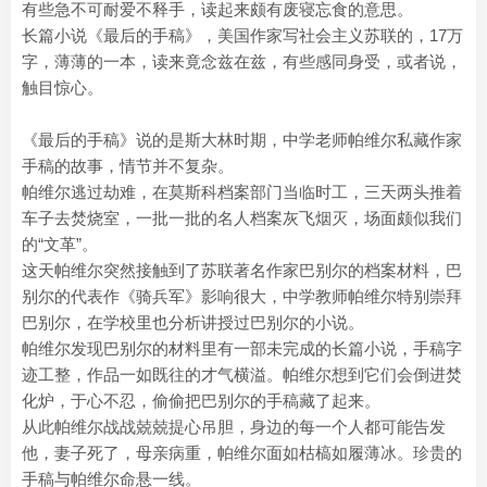
有些急不可耐爱不释手，读起来颇有废寝忘食的意思。
长篇小说《最后的手稿》，美国作家写社会主义苏联的，17万
字，薄薄的一本，读来竟念兹在兹，有些感同身受，或者说，
触目惊心。
《最后的手稿》说的是斯大林时期，中学老师帕维尔私藏作家
手稿的故事，情节并不复杂。
帕维尔逃过劫难，在莫斯科档案部门当临时工，三天两头推着
车子去焚烧室，一批一批的名人档案灰飞烟灭，场面颇似我们
的“文革”。
这天帕维尔突然接触到了苏联著名作家巴别尔的档案材料，巴
别尔的代表作《骑兵军》影响很大，中学教师帕维尔特别崇拜
巴别尔，在学校里也分析讲授过巴别尔的小说。
帕维尔发现巴别尔的材料里有一部未完成的长篇小说，手稿字
迹工整，作品一如既往的才气横溢。帕维尔想到它们会倒进焚
化炉，于心不忍，偷偷把巴别尔的手稿藏了起来。
从此帕维尔战战兢兢提心吊胆，身边的每一个人都可能告发
他，妻子死了，母亲病重，帕维尔面如枯槁如履薄冰。珍贵的
手稿与帕维尔命悬一线。