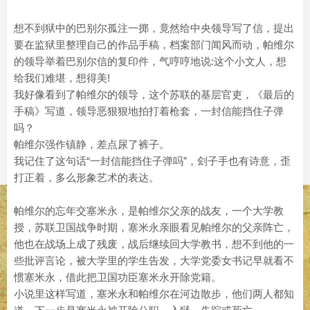
想不到狱中的巴别尔孤注一掷，竟然给中央领导写了信，提出
要在监狱里整理自己的作品手稿，档案部门闻风而动，帕维尔
的领导举着巴别尔信的复印件，气哼哼地说:这个小文人，想
给我们难堪，想得美!
我好像看到了帕维尔的领导，这个苏联的基层官吏，《最后的
手稿》写道，领导恶狠狠地拍打着枪套，一封信能挡住子弹
吗？
帕维尔强作镇静，差点尿了裤子。
我记住了这句话“一封信能挡住子弹吗”，刽子手也有诗意，歪
打正着，多么形象艺术的表达。
帕维尔的忘年交塞米永，是帕维尔父亲的战友，一个大学教
授，苏联卫国战争时期，塞米永亲眼看见帕维尔的父亲阵亡，
他也在战场上成了残废，战后继续回大学教书，想不到他的一
些批评言论，被大学里的学生告发，大学党委女书记早就看不
惯塞米永，借此把卫国功臣塞米永开除党籍。
小说里这样写道，塞米永和帕维尔在河边散步，他们两人都知