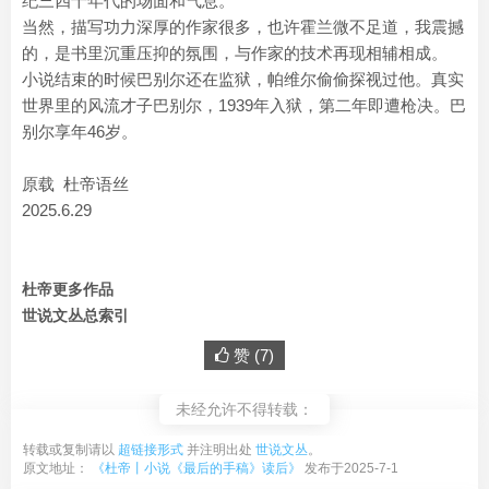
纪三四十年代的场面和气息。
当然，描写功力深厚的作家很多，也许霍兰微不足道，我震撼
的，是书里沉重压抑的氛围，与作家的技术再现相辅相成。
小说结束的时候巴别尔还在监狱，帕维尔偷偷探视过他。真实
世界里的风流才子巴别尔，1939年入狱，第二年即遭枪决。巴
别尔享年46岁。
原载 杜帝语丝
2025.6.29
杜帝更多作品
世说文丛总索引
赞 (
7
)
未经允许不得转载：
转载或复制请以
超链接形式
并注明出处
世说文丛
。
原文地址：
《杜帝丨小说《最后的手稿》读后》
发布于2025-7-1