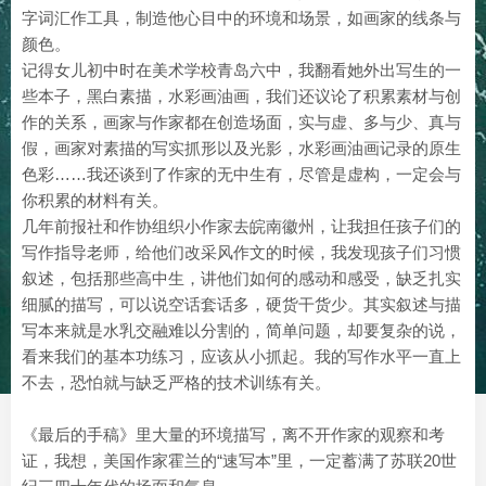
字词汇作工具，制造他心目中的环境和场景，如画家的线条与
颜色。
记得女儿初中时在美术学校青岛六中，我翻看她外出写生的一
些本子，黑白素描，水彩画油画，我们还议论了积累素材与创
作的关系，画家与作家都在创造场面，实与虚、多与少、真与
假，画家对素描的写实抓形以及光影，水彩画油画记录的原生
色彩……我还谈到了作家的无中生有，尽管是虚构，一定会与
你积累的材料有关。
几年前报社和作协组织小作家去皖南徽州，让我担任孩子们的
写作指导老师，给他们改采风作文的时候，我发现孩子们习惯
叙述，包括那些高中生，讲他们如何的感动和感受，缺乏扎实
细腻的描写，可以说空话套话多，硬货干货少。其实叙述与描
写本来就是水乳交融难以分割的，简单问题，却要复杂的说，
看来我们的基本功练习，应该从小抓起。我的写作水平一直上
不去，恐怕就与缺乏严格的技术训练有关。
《最后的手稿》里大量的环境描写，离不开作家的观察和考
证，我想，美国作家霍兰的“速写本”里，一定蓄满了苏联20世