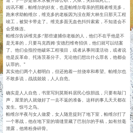
道，下一步是塞米永被开除公职，入狱，失踪或死亡。
凶讯不断，帕维尔的好友，也是帕维尔母亲的照顾者维克多，
跑来求助帕维尔，维克多的老板因为没在斯大林生日那天工程
竣工，被契卡带走了。维克多面无血色抖抖索索，不知道会不
会受株连。
帕维尔告诉维克多:“那些逮捕你老板的人，他们不在乎他是不
是无辜的，只要马克西姆·安德烈维奇招供，他们就可以结案
了。他们会指控他破坏工程项目，或者从事间谍活动，或者说
他是反革命、托洛茨基分子。无论他们想出什么罪名，他都会
认罪的。”
其实他们两个人都明白，但还抱着一丝侥幸和希望。帕维尔也
不敢多说，战战兢兢，人人自危。
确实是人人自危，书里写到莫斯科居民心惊胆战，只要有敲门
声，屋里的人就做好了一去不返的准备。这样的事儿天天都在
发生。惊弓之鸟。
帕维尔半夜与女人做爱，女人随意提到了地下室，帕维尔打了
一个寒战，他在地下室的墙缝里藏了巴别尔的手稿，如有丝毫
泄露，他将粉身碎骨。