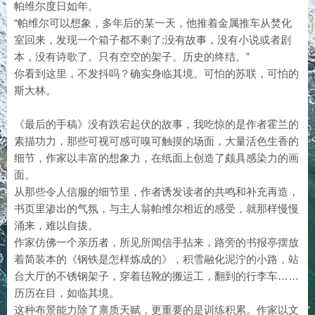
帕维尔度日如年。
“帕维尔可以想象，多年后的某一天，他推着金属推车从焚化
室回来，发现一个箱子都不剩了:没有故事，没有小说或者剧
本，没有诗歌了。只有空空的架子。历史的终结。”
你看到这里，不发抖吗？确实身临其境。可怕的苏联，可怕的
斯大林。
《最后的手稿》没有跌宕起伏的故事，我吃惊的是作者霍兰的
素描功力，那些可视可感可嗅可触摸的场面，大量活色生香的
细节，作家以丰富的想象力，在纸面上创造了颇具感染力的画
面。
从那些令人信服的细节里，作者诱发读者的共鸣和补充再造，
书页里渗出的气氛，与主人翁帕维尔相近的感受，就那样慢慢
涌来，难以自拔。
作家仿佛一个亲历者，所见所闻信手拈来，路旁的书报亭摆放
着简装本的《钢铁是怎样炼成的》，积雪融化泥泞的小路，站
台大厅的不锈钢架子，穿着毡靴的搬运工，翻到的行李车……
历历在目，如临其境。
这种布景能力除了禀质天赋，更重要的是训练积累。作家以文